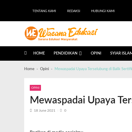
TENTANG KAMI
REDAKSI
HUBUNGI KAMI
Wacana Edukasi
Sarana Edukasi Masyarakat
HOME
PENDIDIKAN
OPINI
SYIAR ISLA
Home
Opini
Mewaspadai Upaya Terselubung di Balik Sertifi
OPINI
Mewaspadai Upaya Terse
18 June 2021
0