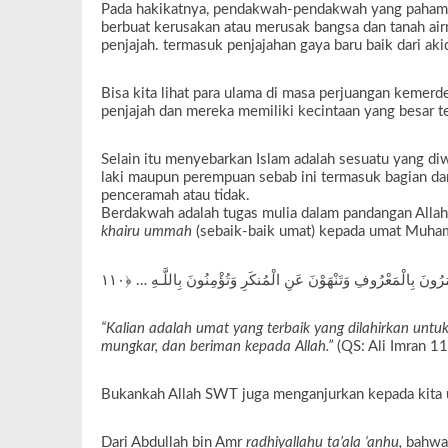
Pada hakikatnya, pendakwah-pendakwah yang paham Is
berbuat kerusakan atau merusak bangsa dan tanah ai
penjajah. termasuk penjajahan gaya baru baik dari aki
Bisa kita lihat para ulama di masa perjuangan kemerd
penjajah dan mereka memiliki kecintaan yang besar t
Selain itu menyebarkan Islam adalah sesuatu yang di
laki maupun perempuan sebab ini termasuk bagian dari
penceramah atau tidak.
Berdakwah adalah tugas mulia dalam pandangan Alla
khairu ummah
(sebaik-baik umat) kepada umat Muha
“Kalian adalah umat yang terbaik yang dilahirkan un
mungkar, dan beriman kepada Allah.”
(QS: Ali Imran 11
Bukankah Allah SWT juga menganjurkan kepada kita 
Dari Abdullah bin Amr
radhiyallahu ta’ala ‘anhu,
bahwa