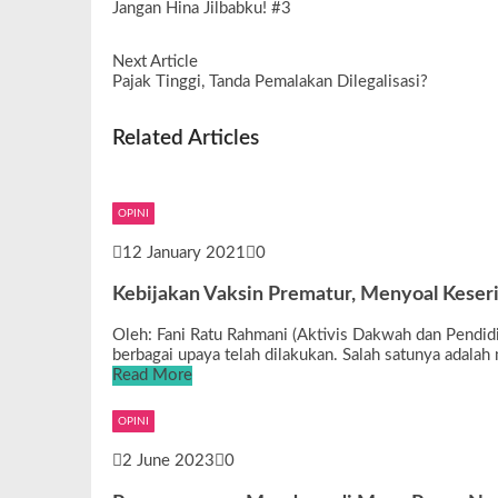
Jangan Hina Jilbabku! #3
Next Article
Pajak Tinggi, Tanda Pemalakan Dilegalisasi?
Related Articles
OPINI
12 January 2021
0
Kebijakan Vaksin Prematur, Menyoal Keser
Oleh: Fani Ratu Rahmani (Aktivis Dakwah dan Pendi
berbagai upaya telah dilakukan. Salah satunya adala
Read More
OPINI
2 June 2023
0