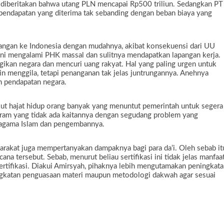
iberitakan bahwa utang PLN mencapai Rp500 triliun. Sedangkan PT
a pendapatan yang diterima tak sebanding dengan beban biaya yang
datangan ke Indonesia dengan mudahnya, akibat konsekuensi dari UU
ini mengalami PHK massal dan sulitnya mendapatkan lapangan kerja.
gikan negara dan mencuri uang rakyat. Hal yang paling urgen untuk
n menggila, tetapi penanganan tak jelas juntrungannya. Anehnya
h pendapatan negara.
kut hajat hidup orang banyak yang menuntut pemerintah untuk segera
am yang tidak ada kaitannya dengan segudang problem yang
r agama Islam dan pengembannya.
rakat juga mempertanyakan dampaknya bagi para da’i. Oleh sebab it
 tersebut. Sebab, menurut beliau sertifikasi ini tidak jelas manfaa
ertifikasi. Diakui Amirsyah, pihaknya lebih mengutamakan peningkat
ingkatan penguasaan materi maupun metodologi dakwah agar sesuai