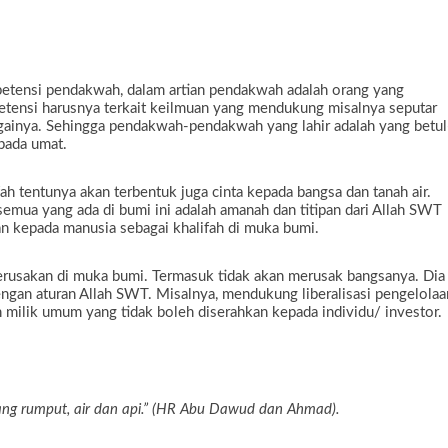
mpetensi pendakwah, dalam artian pendakwah adalah orang yang
ensi harusnya terkait keilmuan yang mendukung misalnya seputar
againya. Sehingga pendakwah-pendakwah yang lahir adalah yang betul
pada umat.
h tentunya akan terbentuk juga cinta kepada bangsa dan tanah air.
emua yang ada di bumi ini adalah amanah dan titipan dari Allah SWT
an kepada manusia sebagai khalifah di muka bumi.
erusakan di muka bumi. Termasuk tidak akan merusak bangsanya. Dia
ngan aturan Allah SWT. Misalnya, mendukung liberalisasi pengelolaa
h milik umum yang tidak boleh diserahkan kepada individu/ investor.
ang rumput, air dan api.” (HR Abu Dawud dan Ahmad).