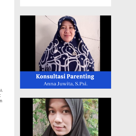
u,
t
an