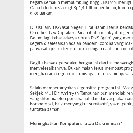
negara semakin membumbung tinggi. BUMN merugi, d
Garuda Indonesia rugi Rp1,4 triliun per bulan, karen
dikeluarkan.
Di sisi lain, TKA asal Negeri Tirai Bambu terus ber
Omnibus Law Ciptaker. Padahal ribuan rakyat negeri 
Belum lagi kabar adanya ribuan PNS “gaib” yang meru
segera diselesaikan adalah pandemi corona yang maki
pariwisata justru terus dibuka dengan dalih menamba
Begitu banyak persoalan bangsa ini dan itu menyang
menyelesaikannya. Bukan malah terus membuat progr
menghantam negeri ini. Ironisnya itu terus menyasa
Selain mempertanyakan urgensitas program ini. Masya
Sekjek MUI Dr. Amirsyah Tambunan pun menolak rencana
yang diterima oleh penceramah dan dai yang akan dis
kompetensi, baik menyangkut substantif, yakni pen
tuntutan zaman.
Meningkatkan Kompetensi atau Diskriminasi?