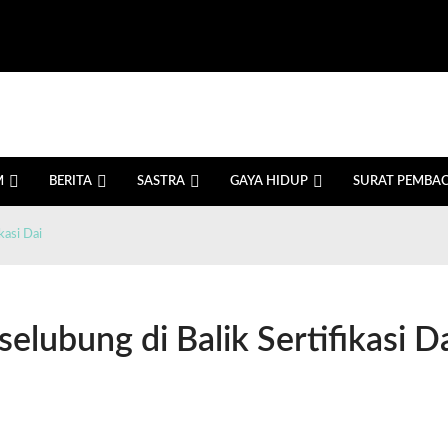
M
BERITA
SASTRA
GAYA HIDUP
SURAT PEMBA
kasi Dai
lubung di Balik Sertifikasi D