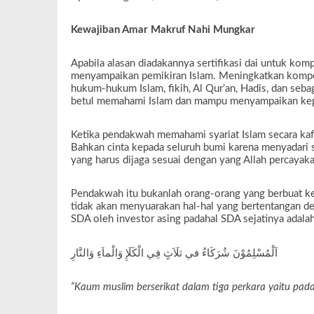
Kewajiban Amar Makruf Nahi Mungkar
Apabila alasan diadakannya sertifikasi dai untuk ko
menyampaikan pemikiran Islam. Meningkatkan kompet
hukum-hukum Islam, fikih, Al Qur’an, Hadis, dan seb
betul memahami Islam dan mampu menyampaikan ke
Ketika pendakwah memahami syariat Islam secara kafa
Bahkan cinta kepada seluruh bumi karena menyadari s
yang harus dijaga sesuai dengan yang Allah percayak
Pendakwah itu bukanlah orang-orang yang berbuat k
tidak akan menyuarakan hal-hal yang bertentangan de
SDA oleh investor asing padahal SDA sejatinya adala
اَلْمُسْلِمُوْنَ شُرَكَاءُ في ثلَاَثٍ فِي الْكَلَإِ وَالْماَءِ وَالنَّارِ
“Kaum muslim berserikat dalam tiga perkara yaitu pad