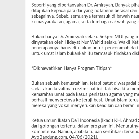
Seperti yang dipertanyakan Dr. Amirsyah, Banyak pi
ditujukan kepada para dai yang notabene berasal dari 
sebagainya. Sebab, semuanya termasuk di bawah naun
kemasyarakatan, agama, serta lembaga dakwah yang c
Bukan hanya Dr. Amirsyah selaku Sekjen MUI yang meni
dinyatakan oleh Hidayat Nur Wahid selaku Wakil Ketua
penerapannya harus ditujukan untuk penceramah dari s
untuk umat Islam bukankah itu termasuk tindakan disk
*Dikhawatirkan Hanya Program Titipan*
Bukan sebuah kemustahilan, tetapi patut diwaspadai
sadar akan kezaliman rezim saat ini. Tak bisa kita me
kemarahan umat pada kasus penistaan agama yang mel
berhasil menyeretnya ke jeruji besi. Umat Islam ter
mereka yang vokal menyerukan keadilan dan berani m
Ketua umum Ikatan Da’i Indonesia (Ikadi) KH. Ahmad
dari golongan tertentu dalam program ini. Menurutnya
kompetensi. Namun, apabila tujuan sertifikasi tersebu
AyoBandung.com, 04/06/2021).