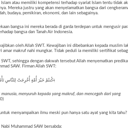
lam atau memiliki kompetensi terhadap syariat Islam tentu tidak a
rnya. Mereka justru yang akan menyelamatkan bangsa dari cengkeram
dah, budaya, pemikiran, ekonomi, dan lain sebagainya.
ekaan bangsa ini mereka berada di garda terdepan untuk mengusir par
erhadap bangsa dan Tanah Air Indonesia.
wajibkan oleh Allah SWT. Kewajiban ini dibebankan kepada muslim la
 amar makruf nahi mungkar. Tidak peduli ia memiliki sertifikat sebag
h SWT, sehingga dengan dakwah tersebut Allah menyematkan predika
mmad SAW. Firman Allah SWT:
كُنتُمْ خَيْرَ أُمَّةٍ أُخْرِجَتْ لِلنَّاسِ تَأْمُرُونَ بِالْمَعْرُوفِ وَتَنْهَوْنَ عَنِ الْمُنكَرِ وَتُؤْمِنُونَ بِاللَّـهِ … ﴿١١٠﴾
tuk manusia, menyuruh kepada yang makruf, dan mencegah dari yang
0)
untuk menyampaikan ilmu meski pun hanya satu ayat yang kita tahu?
 Nabi Muhammad SAW bersabda: