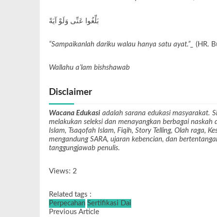
بَلِّغُوا عَنِّى وَلَوْ آيَةً
“Sampaikanlah dariku walau hanya satu ayat.”_
(HR. Bu
Wallahu a’lam bishshawab
Disclaimer
Wacana Edukasi
adalah sarana edukasi masyarakat. Si
melakukan seleksi dan menayangkan berbagai naskah dari
Islam, Tsaqofah Islam, Fiqih, Story Telling, Olah raga, 
mengandung SARA, ujaran kebencian, dan bertentangan 
tanggungjawab penulis.
Views: 2
Related tags :
Perpecahan
Sertifikasi Dai
Previous Article