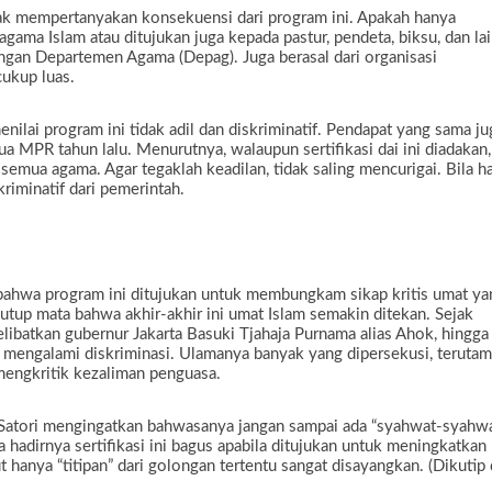
hak mempertanyakan konsekuensi dari program ini. Apakah hanya
agama Islam atau ditujukan juga kepada pastur, pendeta, biksu, dan la
gan Departemen Agama (Depag). Juga berasal dari organisasi
ukup luas.
lai program ini tidak adil dan diskriminatif. Pendapat yang sama ju
 MPR tahun lalu. Menurutnya, walaupun sertifikasi dai ini diadakan,
emua agama. Agar tegaklah keadilan, tidak saling mencurigai. Bila h
riminatif dari pemerintah.
 bahwa program ini ditujukan untuk membungkam sikap kritis umat ya
nutup mata bahwa akhir-akhir ini umat Islam semakin ditekan. Sejak
ibatkan gubernur Jakarta Basuki Tjahaja Purnama alias Ahok, hingga
us mengalami diskriminasi. Ulamanya banyak yang dipersekusi, teruta
engkritik kezaliman penguasa.
 Satori mengingatkan bahwasanya jangan sampai ada “syahwat-syahwa
 hadirnya sertifikasi ini bagus apabila ditujukan untuk meningkatkan
t hanya “titipan” dari golongan tertentu sangat disayangkan. (Dikutip 