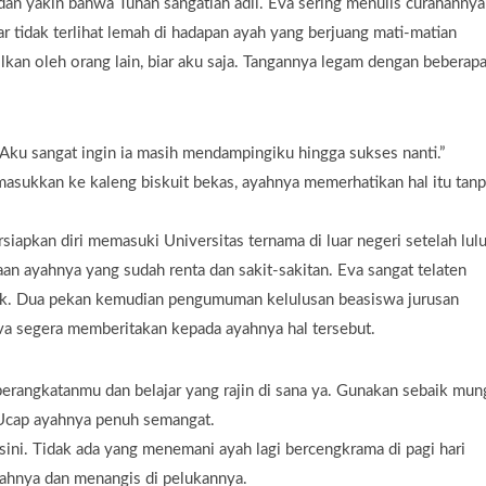
n yakin bahwa Tuhan sangatlah adil. Eva sering menulis curahannya
ar tidak terlihat lemah di hadapan ayah yang berjuang mati-matian
lkan oleh orang lain, biar aku saja. Tangannya legam dengan beberap
Aku sangat ingin ia masih mendampingiku hingga sukses nanti.”
imasukkan ke kaleng biskuit bekas, ayahnya memerhatikan hal itu tan
siapkan diri memasuki Universitas ternama di luar negeri setelah lul
an ayahnya yang sudah renta dan sakit-sakitan. Eva sangat telaten
ik. Dua pekan kemudian pengumuman kelulusan beasiswa jurusan
Eva segera memberitakan kepada ayahnya hal tersebut.
erangkatanmu dan belajar yang rajin di sana ya. Gunakan sebaik mun
” Ucap ayahnya penuh semangat.
 sini. Tidak ada yang menemani ayah lagi bercengkrama di pagi hari
yahnya dan menangis di pelukannya.