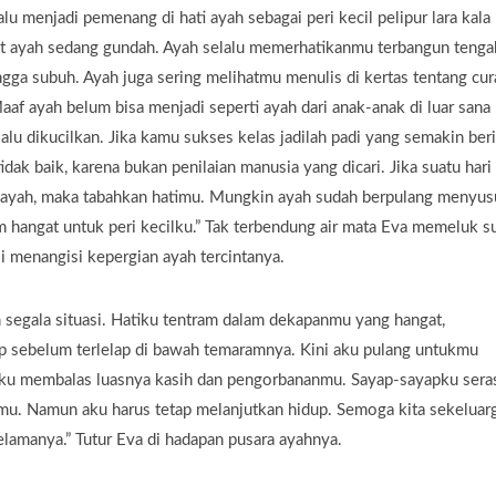
lu menjadi pemenang di hati ayah sebagai peri kecil pelipur lara kala
aat ayah sedang gundah. Ayah selalu memerhatikanmu terbangun tenga
ngga subuh. Ayah juga sering melihatmu menulis di kertas tentang cu
aaf ayah belum bisa menjadi seperti ayah dari anak-anak di luar sana
lu dikucilkan. Jika kamu sukses kelas jadilah padi yang semakin beri
ak baik, karena bukan penilaian manusia yang dicari. Jika suatu hari
 ayah, maka tabahkan hatimu. Mungkin ayah sudah berpulang menyus
m hangat untuk peri kecilku.” Tak terbendung air mata Eva memeluk su
li menangisi kepergian ayah tercintanya.
 segala situasi. Hatiku tentram dalam dekapanmu yang hangat,
ap sebelum terlelap di bawah temaramnya. Kini aku pulang untukmu
ku membalas luasnya kasih dan pengorbananmu. Sayap-sayapku sera
mu. Namun aku harus tetap melanjutkan hidup. Semoga kita sekeluar
elamanya.” Tutur Eva di hadapan pusara ayahnya.