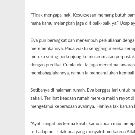
“Tidak mengapa, nak. Kesuksesan memang butuh bany
mana kamu melangkah jaga diri baik-baik ya.” Ucap a
Eva pun berangkat dan menempuh perkuliahan dengan 
meremehkannya. Pada waktu senggang mereka sering be
mereka sering berkunjung ke museum atau perpustakaa
dengan predikat Cumlaude. Ia juga menerima tawaran 
membahagiakannya, namun ia mendahulukan kembali k
Setibanya di halaman rumah, Eva berggas lari untuk
sekali. Terlihat keadaan rumah mereka makin reyot 
mengetahui keberadaan ayahnya. Hatinya tak karuan ke
“Ayah sangat berterima kasih, kamu sudah mau memper
terhadapmu. Tidak ada yang menyakitimu karena Alla