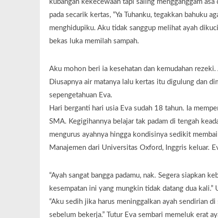
kubangan kekecewaan tapi saling mengganggam asa da
pada secarik kertas, “Ya Tuhanku, tegakkan bahuku ag
menghidupiku. Aku tidak sanggup melihat ayah dikuci
bekas luka memilah sampah.
Aku mohon beri ia kesehatan dan kemudahan rezeki. 
Diusapnya air matanya lalu kertas itu digulung dan d
sepengetahuan Eva.
Hari berganti hari usia Eva sudah 18 tahun. Ia memper
SMA. Kegigihannya belajar tak padam di tengah keada
mengurus ayahnya hingga kondisinya sedikit memba
Manajemen dari Universitas Oxford, Inggris keluar. 
“Ayah sangat bangga padamu, nak. Segera siapkan keb
kesempatan ini yang mungkin tidak datang dua kali.
“Aku sedih jika harus meninggalkan ayah sendirian di
sebelum bekerja.” Tutur Eva sembari memeluk erat a