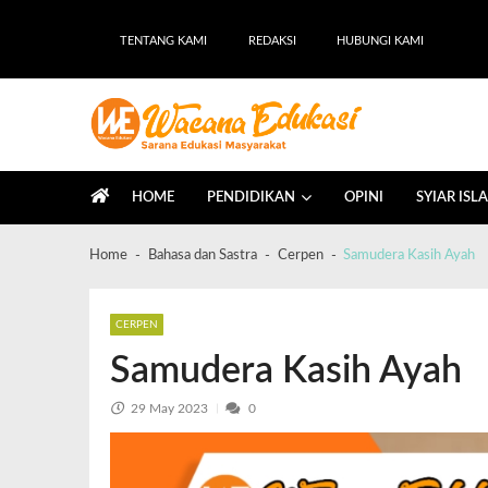
TENTANG KAMI
REDAKSI
HUBUNGI KAMI
Wacana Edukasi
Sarana Edukasi Masyarakat
HOME
PENDIDIKAN
OPINI
SYIAR ISL
Home
Bahasa dan Sastra
Cerpen
Samudera Kasih Ayah
CERPEN
Samudera Kasih Ayah
29 May 2023
0