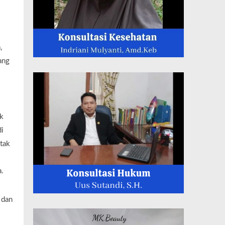
,
ang
k
di
tak
a.
 dan