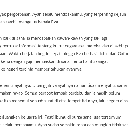
ak pergorbanan. Ayah selalu mendoakanmu, yang terpenting sejauh
yah sambil mengelus kepala Eva.
baik di sana. Ia mendapatkan kawan-kawan yang tak lagi
rtukar informasi tentang kultur negara asal mereka, dan di akhir 
n. Waktu berjalan begitu cepat, hingga Eva berhasil lulus dari Oxfo
kerja dengan gaji memuaskan di sana. Tentu hal itu sangat
e negeri tercinta memberitahukan ayahnya.
 menemui ayahnya. Dipanggilnya ayahnya namun tidak menyahut sama
dimakan rayap. Semua perabot tampak berdebu dan ia masih belum
tika menemui sebuah surat di atas tempat tidurnya, lalu segera diba
juangkan keluarga ini. Pasti ibumu di surga sana juga tersenyum
h selalu bersamamu. Ayah sudah semakin renta dan mungkin tidak sa