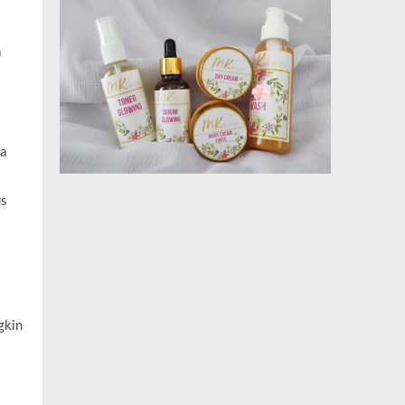
a
pa
us
gkin