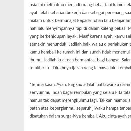
usia ini melihatmu menjadi orang hebat tapi kamu sela
ayah lelah seharian bekerja dan sebagai penenang s
malam untuk bermunajat kepada Tuhan lalu belajar hi
hati lalu menyimpannya rapi di dalam kaleng bekas. M
yang berkehidupan layak. Maaf karena ayah, kamu sela
semakin menunduk. Jadilah baik walau diperlakukan tid
kamu kembali ke rumah ini dan sudah tidak menemui
ibumu. Jadilah kuat dan bermanfaat bagi bangsa. Sala
terakhir itu. Diraihnya ijazah yang ia bawa lalu kemba
“Terima kasih, Ayah. Engkau adalah pahlawanku dalam
senyummu indah bagai rembulan yang selalu kita tat
namun tak dapat merengkuhmu lagi. Takkan mampu a
patah atas kepergianmu, separuh jiwaku hampa tanpa
disatukan dalam surga-Nya kembali. Aku cinta ayah s