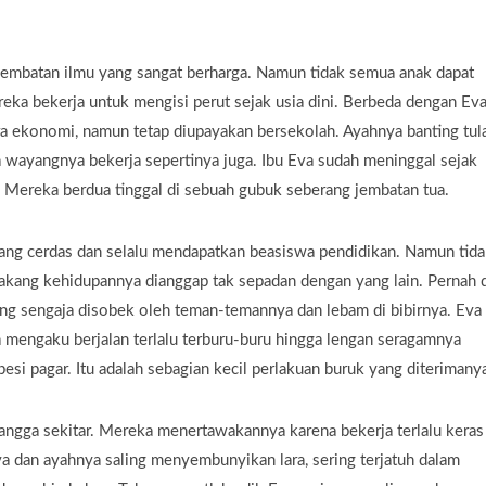
jembatan ilmu yang sangat berharga. Namun tidak semua anak dapat
ka bekerja untuk mengisi perut sejak usia dini. Berbeda dengan Eva
ra ekonomi, namun tetap diupayakan bersekolah. Ayahnya banting tul
 wayangnya bekerja sepertinya juga. Ibu Eva sudah meninggal sejak
. Mereka berdua tinggal di sebuah gubuk seberang jembatan tua.
yang cerdas dan selalu mendapatkan beasiswa pendidikan. Namun tida
elakang kehidupannya dianggap tak sepadan dengan yang lain. Pernah 
ang sengaja disobek oleh teman-temannya dan lebam di bibirnya. Eva 
 mengaku berjalan terlalu terburu-buru hingga lengan seragamnya
esi pagar. Itu adalah sebagian kecil perlakuan buruk yang diterimany
tangga sekitar. Mereka menertawakannya karena bekerja terlalu keras
va dan ayahnya saling menyembunyikan lara, sering terjatuh dalam