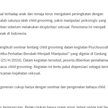
al terhadap anak dan remaja terus mengalami peningkatan dengan
Salah satunya ialah child grooming, yakni manipulasi psikologis yang
rban sebelum melakukan eksploitasi seksual. Fenomena ini menjadi
anak di Indonesia.
mengikuti seminar tentang child grooming dalam kegiatan Psychoyout
ika Perhatian Berubah Menjadi Manipulasi” yang digelar di Gedung
 (25/4/2026). Dalam kegiatan tersebut, peserta diberikan pemahama
s child grooming. Kegiatan ini tentu patut diapresiasi sebagai ben
ancaman kejahatan seksual.
generasi cukup hanya dengan seminar dan pengenalan bahaya child
s bermunculan. Pelaku bukan hanya orang asing, tetapi sering kali be