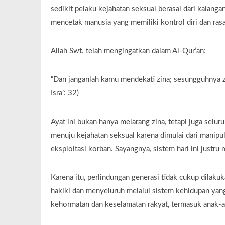
sedikit pelaku kejahatan seksual berasal dari kalang
mencetak manusia yang memiliki kontrol diri dan rasa
Allah Swt. telah mengingatkan dalam Al-Qur’an:
“Dan janganlah kamu mendekati zina; sesungguhnya zin
Isra’: 32)
Ayat ini bukan hanya melarang zina, tetapi juga selu
menuju kejahatan seksual karena dimulai dari manipul
eksploitasi korban. Sayangnya, sistem hari ini justr
Karena itu, perlindungan generasi tidak cukup dilak
hakiki dan menyeluruh melalui sistem kehidupan yan
kehormatan dan keselamatan rakyat, termasuk anak-a