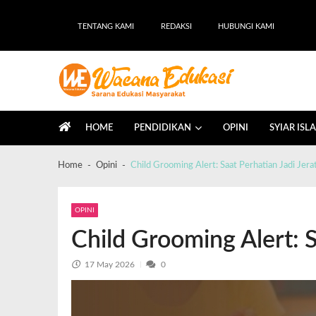
TENTANG KAMI
REDAKSI
HUBUNGI KAMI
Wacana Edukasi
Sarana Edukasi Masyarakat
HOME
PENDIDIKAN
OPINI
SYIAR ISL
Home
Opini
Child Grooming Alert: Saat Perhatian Jadi Jera
OPINI
Child Grooming Alert: S
17 May 2026
0