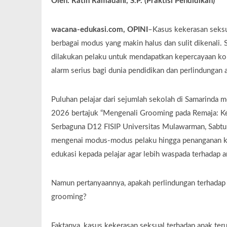
Oleh: Ratih Ramadani, S.P. (Praktisi Pendidikan)
wacana-edukasi.com, OPINI
–Kasus kekerasan seksu
berbagai modus yang makin halus dan sulit dikenali. 
dilakukan pelaku untuk mendapatkan kepercayaan ko
alarm serius bagi dunia pendidikan dan perlindungan 
Puluhan pelajar dari sejumlah sekolah di Samarinda 
2026 bertajuk “Mengenali Grooming pada Remaja: Ket
Serbaguna D12 FISIP Universitas Mulawarman, Sabtu
mengenai modus-modus pelaku hingga penanganan kasu
edukasi kepada pelajar agar lebih waspada terhadap 
Namun pertanyaannya, apakah perlindungan terhadap 
grooming?
Faktanya, kasus kekerasan seksual terhadap anak teru