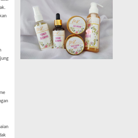
ak.
kan
n
njung
sme
ngan
aian
dak