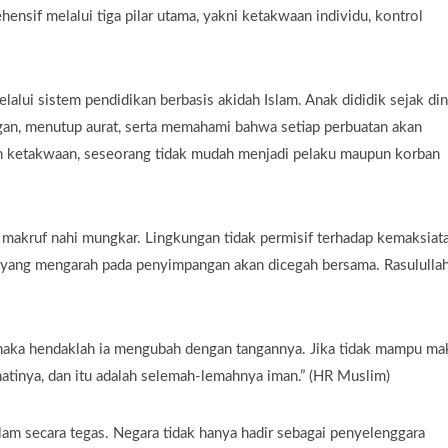
nsif melalui tiga pilar utama, yakni ketakwaan individu, kontrol
lui sistem pendidikan berbasis akidah Islam. Anak dididik sejak din
an, menutup aurat, serta memahami bahwa setiap perbuatan akan
n ketakwaan, seseorang tidak mudah menjadi pelaku maupun korban
makruf nahi mungkar. Lingkungan tidak permisif terhadap kemaksiat
i yang mengarah pada penyimpangan akan dicegah bersama. Rasululla
, maka hendaklah ia mengubah dengan tangannya. Jika tidak mampu ma
atinya, dan itu adalah selemah-lemahnya iman.” (HR Muslim)
am secara tegas. Negara tidak hanya hadir sebagai penyelenggara