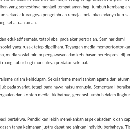
idikan yang semestinya menjadi tempat aman bagi tumbuh kembang an
kan sekadar kurangnya pengetahuan remaja, melainkan adanya kerusa
ang sehat dan aman.
dan edukatif semata, tetapi abai pada akar persoalan. Seminar demi
er sosial yang rusak tetap dipelihara. Tayangan media mempertontonka
asa, media sosial minim pengawasan, dan kebebasan berekspresi diju
i ruang subur bagi munculnya predator seksual.
eralisme dalam kehidupan. Sekularisme memisahkan agama dari aturan
juk pada syariat, tetapi pada hawa nafsu manusia. Sementara liberali
ergaulan dan konten media. Akibatnya, generasi tumbuh dalam lingku
badi bertakwa. Pendidikan lebih menekankan aspek akademik dan cap
dasan tanpa keimanan justru dapat melahirkan individu berbahaya. Ti