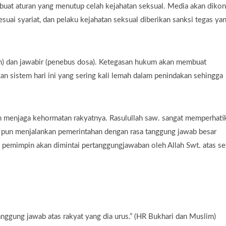
buat aturan yang menutup celah kejahatan seksual. Media akan dikon
esuai syariat, dan pelaku kejahatan seksual diberikan sanksi tegas ya
gah) dan jawabir (penebus dosa). Ketegasan hukum akan membuat
n sistem hari ini yang sering kali lemah dalam penindakan sehingga
n menjaga kehormatan rakyatnya. Rasulullah saw. sangat memperhati
 pun menjalankan pemerintahan dengan rasa tanggung jawab besar
emimpin akan dimintai pertanggungjawaban oleh Allah Swt. atas se
anggung jawab atas rakyat yang dia urus.” (HR Bukhari dan Muslim)