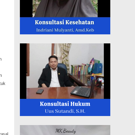
h
n
tuk
rasal