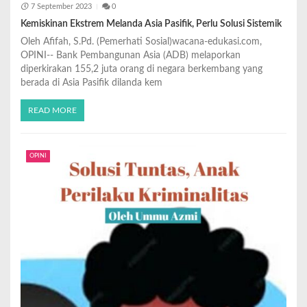
7 September 2023
0
Kemiskinan Ekstrem Melanda Asia Pasifik, Perlu Solusi Sistemik
Oleh Afifah, S.Pd. (Pemerhati Sosial)wacana-edukasi.com,
OPINI-- Bank Pembangunan Asia (ADB) melaporkan
diperkirakan 155,2 juta orang di negara berkembang yang
berada di Asia Pasifik dilanda kem
READ MORE
OPINI