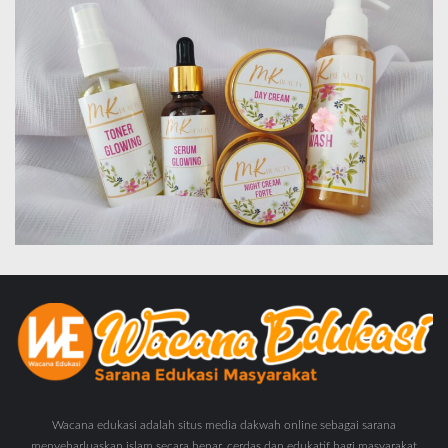
Wacana edukasi adalah situs media dakwah online sebagai sarana
menyebarluaskan islam secara benar, cerdas dan edukatif bagi masyarakat