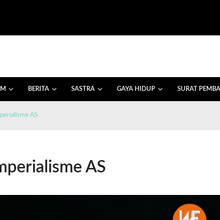
AM
BERITA
SASTRA
GAYA HIDUP
SURAT PEMB
erialisme AS
perialisme AS