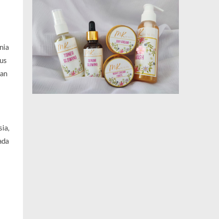
nia
rus
kan
ia,
ada