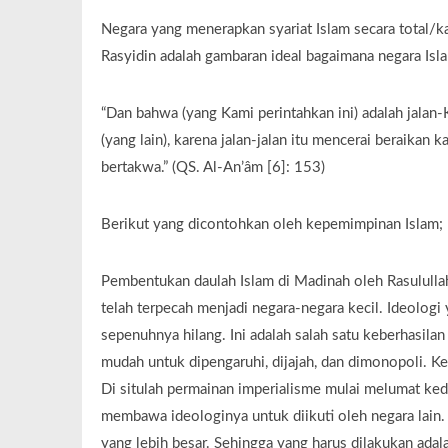
Negara yang menerapkan syariat Islam secara total/k
Rasyidin adalah gambaran ideal bagaimana negara Isla
“Dan bahwa (yang Kami perintahkan ini) adalah jalan-K
(yang lain), karena jalan-jalan itu mencerai beraikan k
bertakwa.” (QS. Al-An’âm [6]: 153)
Berikut yang dicontohkan oleh kepemimpinan Islam;
Pembentukan daulah Islam di Madinah oleh Rasulullah
telah terpecah menjadi negara-negara kecil. Ideologi 
sepenuhnya hilang. Ini adalah salah satu keberhasila
mudah untuk dipengaruhi, dijajah, dan dimonopoli. Ket
Di situlah permainan imperialisme mulai melumat keda
membawa ideologinya untuk diikuti oleh negara lain.
yang lebih besar. Sehingga yang harus dilakukan adal