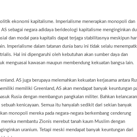
politik ekonomi kapitalisme. Imperialisme menerapkan monopoli dan
. AS sebagai negara adidaya berideologi kapitalisme menginginkan du
al dan modal para kapitalis dapat terjaga stabilitasnya meskipun ha
n. Imperialisme dalam tatanan dunia baru ini tidak selalu menempat
strialis. Hal ini dipengaruhi oleh kebutuhan akan sumber daya dan
ntuk menguasai kawasan maupun membendung kekuatan bangsa lain.
enland. AS juga berupaya melemahkan kekuatan kerjasama antara Rus
l memiliki memiliki Greenland, AS akan mendapat banyak keuntungan p
rmasuk Rusia dengan membangun pangkalan militer. Bahkan kelancaran
i sebuah kenicayaan. Semua itu hanyalah sedikit dari sekian banyak
mukan monopoli mereka pada negara-negara berkembang cenderung
na mereka membantu Zionis merebut tanah kaum Muslim dengan
nginginkan uranium. Tetapi meski mendapat banyak keuntungan dari