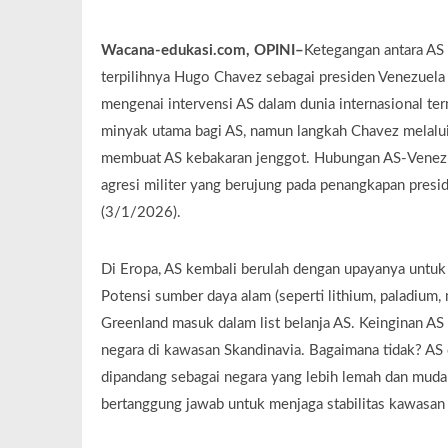
Wacana-edukasi.com, OPINI–
Ketegangan antara AS 
terpilihnya Hugo Chavez sebagai presiden Venezuel
mengenai intervensi AS dalam dunia internasional t
minyak utama bagi AS, namun langkah Chavez melalui
membuat AS kebakaran jenggot. Hubungan AS-Venezue
agresi militer yang berujung pada penangkapan pres
(3/1/2026).
Di Eropa, AS kembali berulah dengan upayanya untu
Potensi sumber daya alam (seperti lithium, paladium, 
Greenland masuk dalam list belanja AS. Keinginan A
negara di kawasan Skandinavia. Bagaimana tidak? AS
dipandang sebagai negara yang lebih lemah dan muda
bertanggung jawab untuk menjaga stabilitas kawasa