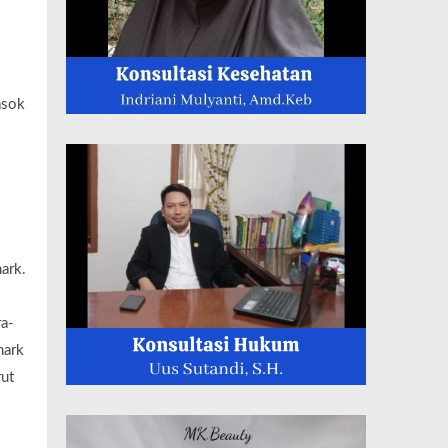
asok
ark.
a-
mark
ut