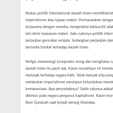
Kedua, politik internasional daulah Islam menitikbera
imperialisme atau tujuan materi. Permasalahan deng
kerjasama dengan mereka, mengetahui bahwa AS adal
lain demi kepuasan materi. Satu-satunya politik inter
perjanjian gencatan senjata. Sedangkan perjanjian da
bersedia tunduk terhadap daulah Islam.
Ketiga, memerangi komprador asing dan menghalau s
daulah Islam itu pasti ada. Kaum munafiqun ini memb
melunak terhadap negara kafir. Telah banyak kita jum
melakukan imperialisme meskipun ketundukan mereka
kemanusiaan. Apa penyebabnya? Salah satunya adalah
ditemui pada negara penganut kapitalisme. Kaum muna
Bani Quraizah saat terjadi perang Khandaq.