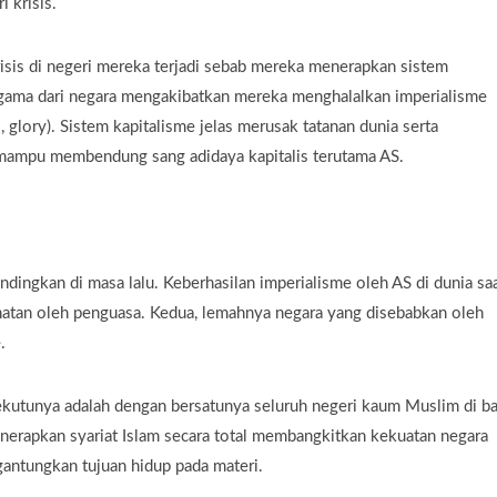
i krisis.
krisis di negeri mereka terjadi sebab mereka menerapkan sistem
gama dari negara mengakibatkan mereka menghalalkan imperialisme
glory). Sistem kapitalisme jelas merusak tatanan dunia serta
mampu membendung sang adidaya kapitalis terutama AS.
andingkan di masa lalu. Keberhasilan imperialisme oleh AS di dunia saa
natan oleh penguasa. Kedua, lemahnya negara yang disebabkan oleh
.
kutunya adalah dengan bersatunya seluruh negeri kaum Muslim di b
rapkan syariat Islam secara total membangkitkan kekuatan negara
antungkan tujuan hidup pada materi.