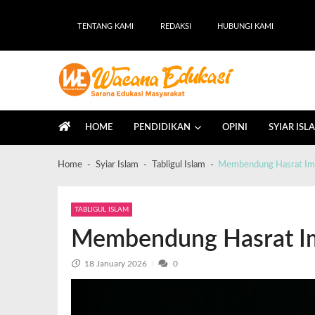
TENTANG KAMI
REDAKSI
HUBUNGI KAMI
Wacana Edukasi
Sarana Edukasi Masyarakat
HOME
PENDIDIKAN
OPINI
SYIAR ISL
Home
Syiar Islam
Tabligul Islam
Membendung Hasrat Imp
TABLIGUL ISLAM
Membendung Hasrat Im
18 January 2026
0