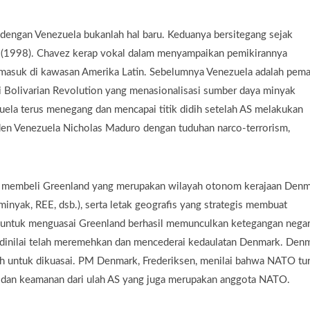
dengan Venezuela bukanlah hal baru. Keduanya bersitegang sejak
a (1998). Chavez kerap vokal dalam menyampaikan pemikirannya
ermasuk di kawasan Amerika Latin. Sebelumnya Venezuela adalah pem
 Bolivarian Revolution yang menasionalisasi sumber daya minyak
la terus menegang dan mencapai titik didih setelah AS melakukan
iden Venezuela Nicholas Maduro dengan tuduhan narco-terrorism,
k membeli Greenland yang merupakan wilayah otonom kerajaan Denm
minyak, REE, dsb.), serta letak geografis yang strategis membuat
S untuk menguasai Greenland berhasil memunculkan ketegangan negar
 dinilai telah meremehkan dan mencederai kedaulatan Denmark. Den
h untuk dikuasai. PM Denmark, Frederiksen, menilai bahwa NATO tur
n dan keamanan dari ulah AS yang juga merupakan anggota NATO.