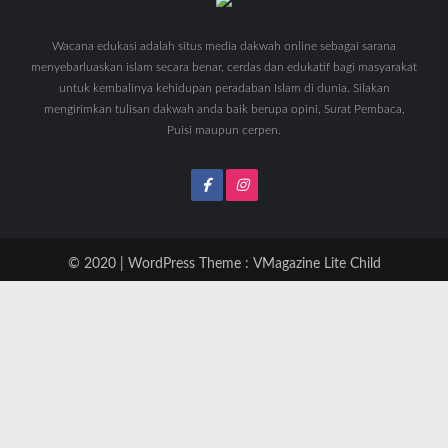
Wacana edukasi adalah situs media dakwah online sebagai sarana
menyebarluaskan islam secara benar, cerdas dan edukatif bagi masyarakat
untuk kembalinya kehidupan peradaban Islam di dunia. Silakan
mengirimkan tulisan dakwah anda baik berupa opini, Surat Pembaca,
Puisi maupun cerpen.
© 2020 | WordPress Theme :
VMagazine Lite Child