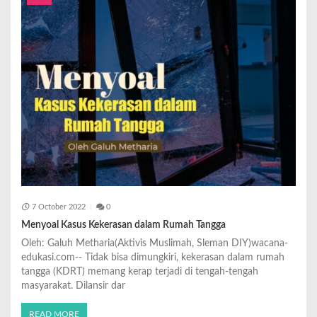
7 October 2022
0
Menyoal Kasus Kekerasan dalam Rumah Tangga
Oleh: Galuh Metharia(Aktivis Muslimah, Sleman DIY)wacana-
edukasi.com-- Tidak bisa dimungkiri, kekerasan dalam rumah
tangga (KDRT) memang kerap terjadi di tengah-tengah
masyarakat. Dilansir dar
READ MORE