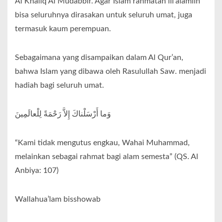
Al Khaliq Al Mudabbir. Agar Islam rahmatan lil’alamiin
bisa seluruhnya dirasakan untuk seluruh umat, juga
termasuk kaum perempuan.
Sebagaimana yang disampaikan dalam Al Qur’an,
bahwa Islam yang dibawa oleh Rasulullah Saw. menjadi
hadiah bagi seluruh umat.
وَما أَرْسَلْناكَ إِلاَّ رَحْمَةً لِلْعالَمِينَ
“Kami tidak mengutus engkau, Wahai Muhammad,
melainkan sebagai rahmat bagi alam semesta” (QS. Al
Anbiya: 107)
Wallahua’lam bisshowab