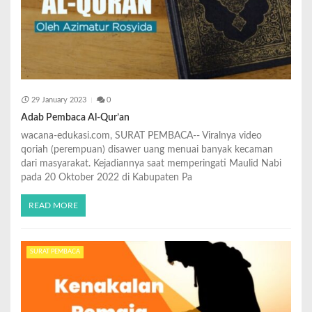
29 January 2023
0
Adab Pembaca Al-Qur’an
wacana-edukasi.com, SURAT PEMBACA-- Viralnya video
qoriah (perempuan) disawer uang menuai banyak kecaman
dari masyarakat. Kejadiannya saat memperingati Maulid Nabi
pada 20 Oktober 2022 di Kabupaten Pa
READ MORE
SURAT PEMBACA