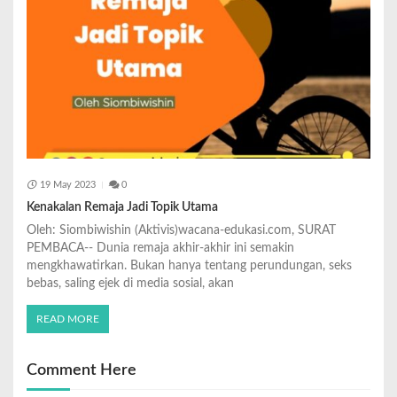
19 May 2023
0
Kenakalan Remaja Jadi Topik Utama
Oleh: Siombiwishin (Aktivis)wacana-edukasi.com, SURAT
PEMBACA-- Dunia remaja akhir-akhir ini semakin
mengkhawatirkan. Bukan hanya tentang perundungan, seks
bebas, saling ejek di media sosial, akan
READ MORE
Comment Here