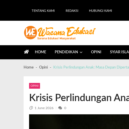
TENTANG KAMI
REDAKSI
HUBUNGI KAMI
Wacana Edukasi
Sarana Edukasi Masyarakat
HOME
PENDIDIKAN
OPINI
SYIAR ISL
Home
Opini
Krisis Perlindungan Anak: Masa Depan Dipert
OPINI
Krisis Perlindungan A
1 June 2026
0