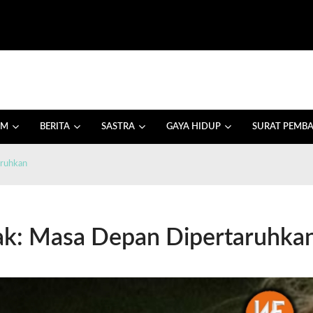
AM
BERITA
SASTRA
GAYA HIDUP
SURAT PEMB
aruhkan
nak: Masa Depan Dipertaruhka