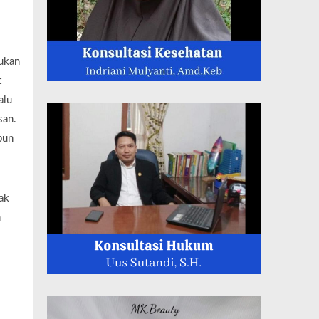
kukan
t
alu
san.
pun
ak
n