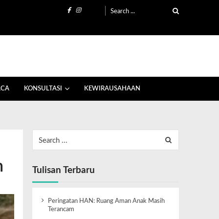
ACA
KONSULTASI
KEWIRAUSAHAAN
n
Tulisan Terbaru
Peringatan HAN: Ruang Aman Anak Masih
Terancam