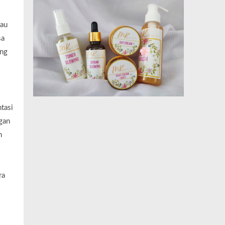
tau
sa
ang
tasi
gan
n
ra