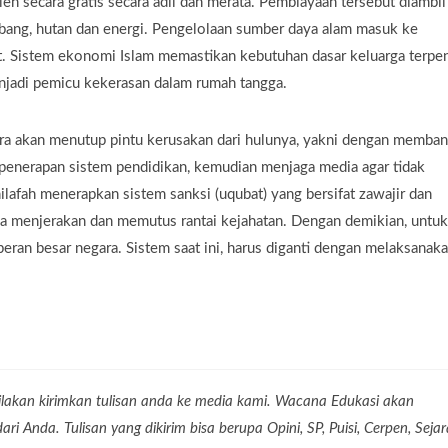
eh secara gratis secara adil dan merata. Pembiayaan tersebut diambil 
mbang, hutan dan energi. Pengelolaan sumber daya alam masuk ke
at. Sistem ekonomi Islam memastikan kebutuhan dasar keluarga terpe
enjadi pemicu kekerasan dalam rumah tangga.
gara akan menutup pintu kerusakan dari hulunya, yakni dengan memba
penerapan sistem pendidikan, kemudian menjaga media agar tidak
afah menerapkan sistem sanksi (uqubat) yang bersifat zawajir dan
ga menjerakan dan memutus rantai kejahatan. Dengan demikian, untuk
ran besar negara. Sistem saat ini, harus diganti dengan melaksanak
lakan kirimkan tulisan anda ke media kami. Wacana Edukasi akan
 Anda. Tulisan yang dikirim bisa berupa Opini, SP, Puisi, Cerpen, Seja