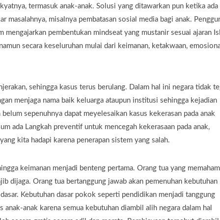
akyatnya, termasuk anak-anak. Solusi yang ditawarkan pun ketika ada
kar masalahnya, misalnya pembatasan sosial media bagi anak. Penggu
lam mengajarkan pembentukan mindseat yang mustanir sesuai ajaran Is
namun secara keseluruhan mulai dari keimanan, ketakwaan, emosiona
jerakan, sehingga kasus terus berulang. Dalam hal ini negara tidak te
an menjaga nama baik keluarga ataupun institusi sehingga kejadian
n belum sepenuhnya dapat meyelesaikan kasus kekerasan pada anak
lum ada Langkah preventif untuk mencegah kekerasaan pada anak,
ng kita hadapi karena penerapan sistem yang salah.
sehingga keimanan menjadi benteng pertama. Orang tua yang memaham
ib dijaga. Orang tua bertanggung jawab akan pemenuhan kebutuhan
 dasar. Kebutuhan dasar pokok seperti pendidikan menjadi tanggung
s anak-anak karena semua kebutuhan diambil alih negara dalam hal