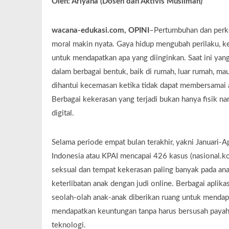
Oleh: Ariyana (Dosen dan Aktivis Muslimah)
wacana-edukasi.com, OPINI
–Pertumbuhan dan perke
moral makin nyata. Gaya hidup mengubah perilaku, k
untuk mendapatkan apa yang diinginkan. Saat ini yang t
dalam berbagai bentuk, baik di rumah, luar rumah, mau
dihantui kecemasan ketika tidak dapat membersamai 
Berbagai kekerasan yang terjadi bukan hanya fisik na
digital.
Selama periode empat bulan terakhir, yakni Januari-
Indonesia atau KPAI mencapai 426 kasus (nasional.k
seksual dan tempat kekerasan paling banyak pada anak
keterlibatan anak dengan judi online. Berbagai apli
seolah-olah anak-anak diberikan ruang untuk mendapa
mendapatkan keuntungan tanpa harus bersusah payah.
teknologi.