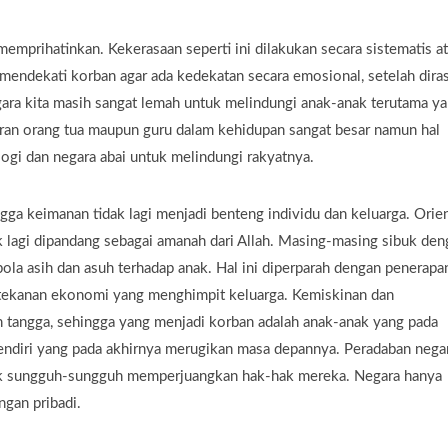
memprihatinkan. Kekerasaan seperti ini dilakukan secara sistematis a
mendekati korban agar ada kedekatan secara emosional, setelah dira
ara kita masih sangat lemah untuk melindungi anak-anak terutama y
eran orang tua maupun guru dalam kehidupan sangat besar namun hal
ogi dan negara abai untuk melindungi rakyatnya.
a keimanan tidak lagi menjadi benteng individu dan keluarga. Orien
k lagi dipandang sebagai amanah dari Allah. Masing-masing sibuk den
a asih dan asuh terhadap anak. Hal ini diperparah dengan penerapa
 tekanan ekonomi yang menghimpit keluarga. Kemiskinan dan
 tangga, sehingga yang menjadi korban adalah anak-anak yang pada
ndiri yang pada akhirnya merugikan masa depannya. Peradaban nega
tidak sungguh-sungguh memperjuangkan hak-hak mereka. Negara hanya
gan pribadi.