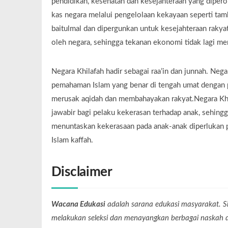
pendidikan, kesehatan dan kesejahteraan yang diperol
kas negara melalui pengelolaan kekayaan seperti ta
baitulmal dan dipergunkan untuk kesejahteraan raky
oleh negara, sehingga tekanan ekonomi tidak lagi m
Negara Khilafah hadir sebagai raa’in dan junnah. Ne
pemahaman Islam yang benar di tengah umat dengan 
merusak aqidah dan membahayakan rakyat.Negara Khil
jawabir bagi pelaku kekerasan terhadap anak, sehing
menuntaskan kekerasaan pada anak-anak diperlukan pe
Islam kaffah.
Disclaimer
Wacana Edukasi
adalah sarana edukasi masyarakat. Si
melakukan seleksi dan menayangkan berbagai naskah dari