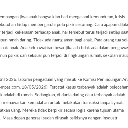
mbangan jiwa anak bangsa kian hari mengalami kemunduran, krisis
ebutuhan hidup mempengaruhi pola pikir sesorang. Cara apapun dila
erjadi kekerasan terhadap anak, hal tersebut terus terjadi setiap saa
pun ranah daring. Tidak ada ruang aman bagi anak. Para orang tua sel
anak-anak. Ada kekhawatiran besar jika ada tidak ada dalam pengawa
mun psikis dan seksual pun terjadi di lingkungan rumah, sekolah mau
April 2026, laporan pengaduan yang masuk ke Komisi Perlindungan An
ompas.com, 18/05/2026). Tercatat kasus terbanyak adalah peleceha
 adalah di rumah. Sedangkan, di dunia daring data terbanyak adalah
kasi menawarkan kemudahan untuk melakukan transaksi tanpa syarat,
tkan uang. Mereka tidak berpikir secara logis karena tujuan utama
 Masa depan generasi sudah dirusak psikisnya dengan insdustri