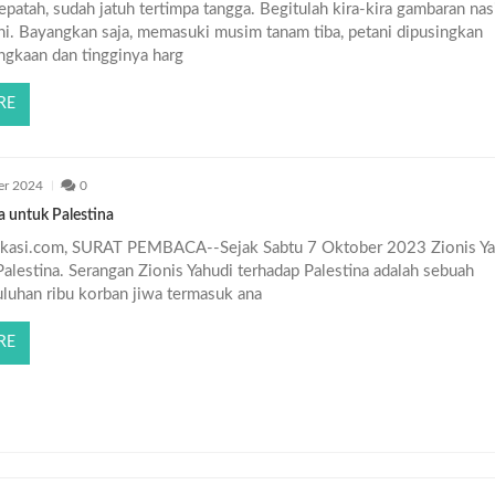
pepatah, sudah jatuh tertimpa tangga. Begitulah kira-kira gambaran nas
ini. Bayangkan saja, memasuki musim tanam tiba, petani dipusingkan
ngkaan dan tingginya harg
RE
er 2024
0
a untuk Palestina
kasi.com, SURAT PEMBACA--Sejak Sabtu 7 Oktober 2023 Zionis Ya
lestina. Serangan Zionis Yahudi terhadap Palestina adalah sebuah
luhan ribu korban jiwa termasuk ana
RE