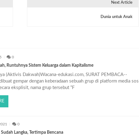
Next Article
Dunia untuk Anak
5
0
rah, Runtuhnya Sistem Keluarga dalam Kapitalisme
Maya (Aktivis Dakwah)Wacana-edukasi.com, SURAT PEMBACA--
dibuat gempar dengan keberadaan sebuah grup di platform media sosi
cara eksplisit, nama grup tersebut “F
RE
2021
0
: Sudah Langka, Tertimpa Bencana