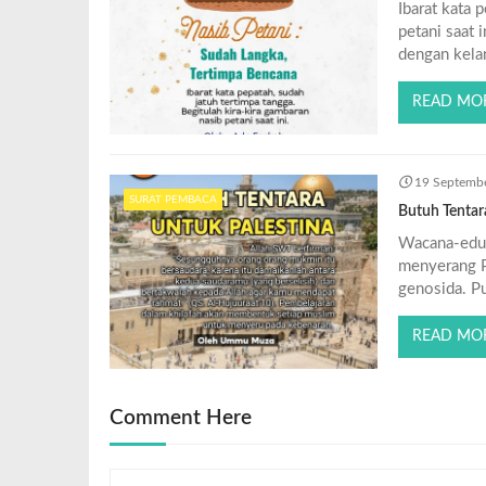
Ibarat kata 
petani saat 
dengan kela
READ MO
19 Septemb
SURAT PEMBACA
Butuh Tentar
Wacana-edu
menyerang Pa
genosida. Pu
READ MO
Comment Here