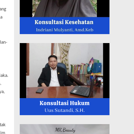
yang
ka
lan-
laka.
.
ya,
tak
lim