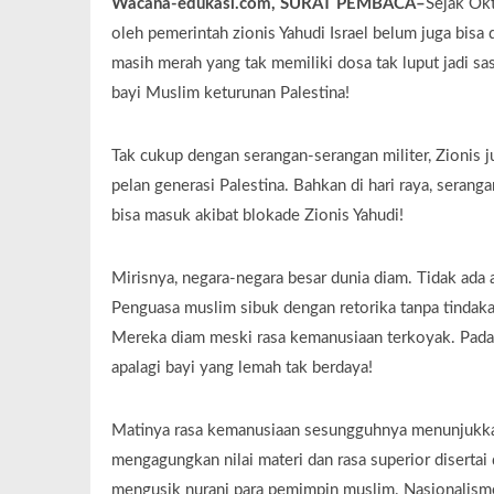
Wacana-edukasi.com, SURAT PEMBACA–
Sejak Ok
oleh pemerintah zionis Yahudi Israel belum juga bisa
masih merah yang tak memiliki dosa tak luput jadi s
bayi Muslim keturunan Palestina!
Tak cukup dengan serangan-serangan militer, Zionis 
pelan generasi Palestina. Bahkan di hari raya, seran
bisa masuk akibat blokade Zionis Yahudi!
Mirisnya, negara-negara besar dunia diam. Tidak ada
Penguasa muslim sibuk dengan retorika tanpa tindak
Mereka diam meski rasa kemanusiaan terkoyak. Padaha
apalagi bayi yang lemah tak berdaya!
Matinya rasa kemanusiaan sesungguhnya menunjukkan 
mengagungkan nilai materi dan rasa superior disertai
mengusik nurani para pemimpin muslim. Nasionalisme 