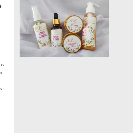
ah
us
me
mat