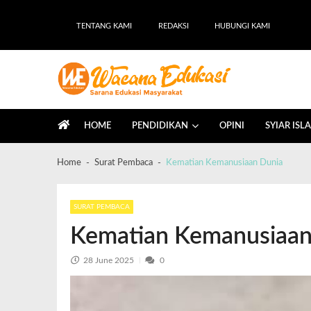
TENTANG KAMI
REDAKSI
HUBUNGI KAMI
Wacana Edukasi
Sarana Edukasi Masyarakat
HOME
PENDIDIKAN
OPINI
SYIAR ISL
Home
Surat Pembaca
Kematian Kemanusiaan Dunia
SURAT PEMBACA
Kematian Kemanusiaan
28 June 2025
0