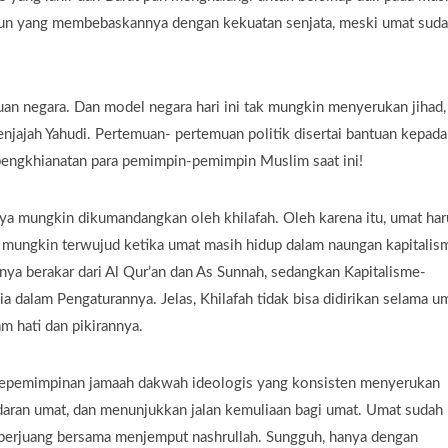
 pun yang membebaskannya dengan kekuatan senjata, meski umat sud
uan negara. Dan model negara hari ini tak mungkin menyerukan jihad,
njajah Yahudi. Pertemuan- pertemuan politik disertai bantuan kepada
pengkhianatan para pemimpin-pemimpin Muslim saat ini!
nya mungkin dikumandangkan oleh khilafah. Oleh karena itu, umat har
k mungkin terwujud ketika umat masih hidup dalam naungan kapitalis
anya berakar dari Al Qur’an dan As Sunnah, sedangkan Kapitalisme-
dalam Pengaturannya. Jelas, Khilafah tidak bisa didirikan selama u
 hati dan pikirannya.
pemimpinan jamaah dakwah ideologis yang konsisten menyerukan
aran umat, dan menunjukkan jalan kemuliaan bagi umat. Umat sudah
berjuang bersama menjemput nashrullah. Sungguh, hanya dengan