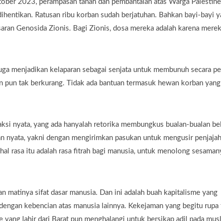
tober 2023, perampasan tanah dan pembantaian atas Warga Palestine
 dihentikan. Ratusan ribu korban sudah berjatuhan. Bahkan bayi-bayi 
asaran Genosida Zionis. Bagi Zionis, dosa mereka adalah karena mere
juga menjadikan kelaparan sebagai senjata untuk membunuh secara pe
gan pun tak berkurang. Tidak ada bantuan termasuk hewan korban yang
 aksi nyata, yang ada hanyalah retorika membungkus bualan-bualan be
an nyata, yakni dengan mengirimkan pasukan untuk mengusir penjajah
l rasa itu adalah rasa fitrah bagi manusia, untuk menolong sesaman
matinya sifat dasar manusia. Dan ini adalah buah kapitalisme yang
 dengan kebencian atas manusia lainnya. Kekejaman yang begitu rupa 
yang lahir dari Barat pun menghalangi untuk bersikap adil pada mus