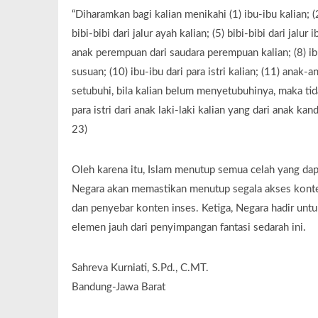
“Diharamkan bagi kalian menikahi (1) ibu-ibu kalian; 
bibi-bibi dari jalur ayah kalian; (5) bibi-bibi dari jalu
anak perempuan dari saudara perempuan kalian; (8) ib
susuan; (10) ibu-ibu dari para istri kalian; (11) anak-a
setubuhi, bila kalian belum menyetubuhinya, maka tida
para istri dari anak laki-laki kalian yang dari anak k
23)
Oleh karena itu, Islam menutup semua celah yang dap
Negara akan memastikan menutup segala akses konte
dan penyebar konten inses. Ketiga, Negara hadir unt
elemen jauh dari penyimpangan fantasi sedarah ini.
Sahreva Kurniati, S.Pd., C.MT.
Bandung-Jawa Barat