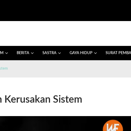
AM
BERITA
SASTRA
GAYA HIDUP
SURAT PEMB
istem
h Kerusakan Sistem