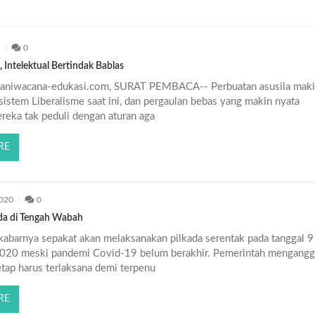
4
0
 Intelektual Bertindak Bablas
aniwacana-edukasi.com, SURAT PEMBACA-- Perbuatan asusila mak
sistem Liberalisme saat ini, dan pergaulan bebas yang makin nyata
eka tak peduli dengan aturan aga
RE
2020
0
da di Tengah Wabah
kabarnya sepakat akan melaksanakan pilkada serentak pada tanggal 9
20 meski pandemi Covid-19 belum berakhir. Pemerintah mengangg
tetap harus terlaksana demi terpenu
RE