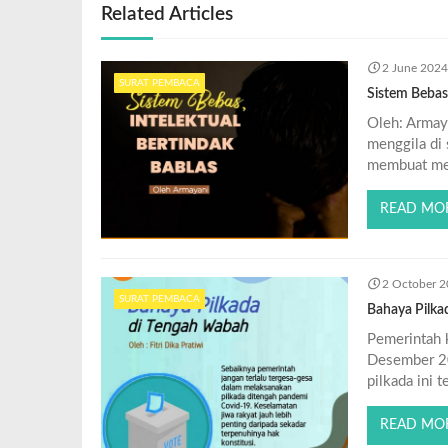
Related Articles
2 June 202
SURAT PEMBACA
Sistem Bebas,
Oleh: Armay
menggila di 
membuat mer
READ MO
2 October 
SURAT PEMBACA
Bahaya Pilka
Pemerintah 
Desember 20
pilkada ini 
READ MO