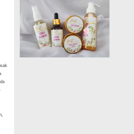
usak
a
ada
n
h,