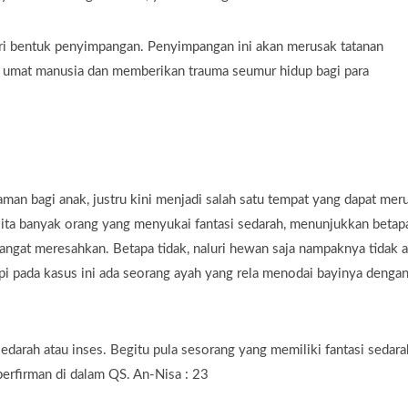
ari bentuk penyimpangan. Penyimpangan ini akan merusak tatanan
n umat manusia dan memberikan trauma seumur hidup bagi para
man bagi anak, justru kini menjadi salah satu tempat yang dapat mer
lita banyak orang yang menyukai fantasi sedarah, menunjukkan betap
angat meresahkan. Betapa tidak, naluri hewan saja nampaknya tidak 
api pada kasus ini ada seorang ayah yang rela menodai bayinya denga
arah atau inses. Begitu pula sesorang yang memiliki fantasi sedara
rfirman di dalam QS. An-Nisa : 23