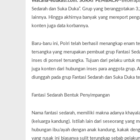
Wacana-edukasi.com. SURAT PEMBACA-
-Beberapa
Sedarah dan Suka Duka”. Grup yang beranggotakan 3,2r
lainnya. Hingga akhirnya banyak yang mereport pen
konten juga data korbannya.
Baru-baru ini, Polri telah berhasil menangkap enam te
tersangka yang merupakan pembuat grup Fantasi Sed
inses di ponsel tersangka. Tujuan dari pelaku untuk 
juga konten dari hubungan inses para anggota grup. 
diunggah pada grup Fantasi Sedarah dan Suka Duka te
Fantasi Sedarah Bentuk Penyimpangan
Nama fantasi sedarah, memiliki makna adanya khayalan
(keluarga kandung). Istilah lain dari seseorang yang m
hubungan ibu/ayah dengan anak kandung, kakak dengan
yang rusak ini biasanya sulit terungkap sebab pelakun