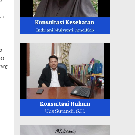
si
an
o
asi
yang