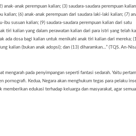
(2) anak-anak perempuan kalian; (3) saudara-saudara perempuan kalian;
r ibu kalian; (6) anak-anak perempuan dari saudara laki-laki kalian; (7) a
u-ibu susuan kalian; (9) saudara-saudara perempuan kalian dari satu
nak tiri kalian yang dalam perawatan kalian dari para istri yang telah ka
k ada dosa bagi kalian untuk menikahi anak tiri kalian dari mereka; (
andung kalian (bukan anak adopsi); dan (13) diharamkan…” (TQS. An-Nisa
at mengarah pada penyimpangan seperti fantasi sedarah. Yaitu pertam
n pornografi. Kedua, Negara akan menghukum tegas para pelaku ins
uk memberikan edukasi terhadap keluarga dan masyarakat, agar semua