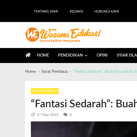
TENTANG KAMI
REDAKSI
HUBUNGI KAMI
Wacana Edukasi
Sarana Edukasi Masyarakat
HOME
PENDIDIKAN
OPINI
SYIAR ISL
Home
Surat Pembaca
“Fantasi Sedarah”: Buah Kerusakan S
SURAT PEMBACA
“Fantasi Sedarah”: Bua
27 May 2025
0