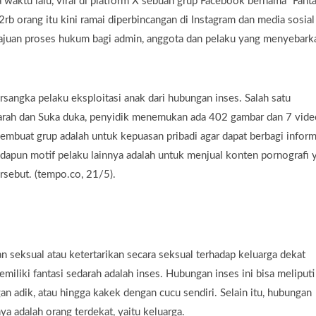
 waktu lalu, viral di platform X sebuah grup Facebook bernama “Fanta
b orang itu kini ramai diperbincangan di Instagram dan media sosial
gajuan proses hukum bagi admin, anggota dan pelaku yang menyebark
rsangka pelaku eksploitasi anak dari hubungan inses. Salah satu
arah dan Suka duka, penyidik menemukan ada 402 gambar dan 7 vide
membuat grup adalah untuk kepuasan pribadi agar dapat berbagi inform
Adapun motif pelaku lainnya adalah untuk menjual konten pornografi 
rsebut. (tempo.co, 21/5).
 seksual atau ketertarikan secara seksual terhadap keluarga dekat
emiliki fantasi sedarah adalah inses. Hubungan inses ini bisa meliputi
 adik, atau hingga kakek dengan cucu sendiri. Selain itu, hubungan
ya adalah orang terdekat, yaitu keluarga.