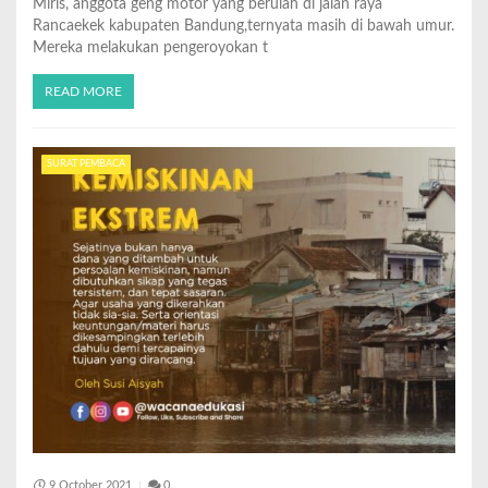
Miris, anggota geng motor yang berulah di jalan raya
Rancaekek kabupaten Bandung,ternyata masih di bawah umur.
Mereka melakukan pengeroyokan t
READ MORE
SURAT PEMBACA
9 October 2021
0