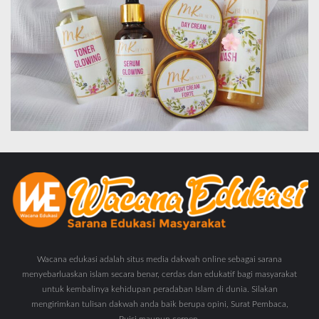
Wacana edukasi adalah situs media dakwah online sebagai sarana
menyebarluaskan islam secara benar, cerdas dan edukatif bagi masyarakat
untuk kembalinya kehidupan peradaban Islam di dunia. Silakan
mengirimkan tulisan dakwah anda baik berupa opini, Surat Pembaca,