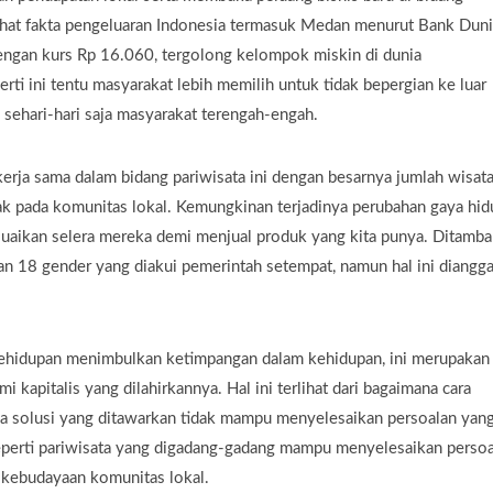
lihat fakta pengeluaran Indonesia termasuk Medan menurut Bank Duni
dengan kurs Rp 16.060, tergolong kelompok miskin di dunia
i ini tentu masyarakat lebih memilih untuk tidak bepergian ke luar
sehari-hari saja masyarakat terengah-engah.
kerja sama dalam bidang pariwisata ini dengan besarnya jumlah wisa
k pada komunitas lokal. Kemungkinan terjadinya perubahan gaya hid
uaikan selera mereka demi menjual produk yang kita punya. Ditamba
an 18 gender yang diakui pemerintah setempat, namun hal ini diangg
kehidupan menimbulkan ketimpangan dalam kehidupan, ini merupakan
kapitalis yang dilahirkannya. Hal ini terlihat dari bagaimana cara
ya solusi yang ditawarkan tidak mampu menyelesaikan persoalan yan
eperti pariwisata yang digadang-gadang mampu menyelesaikan persoa
ebudayaan komunitas lokal.