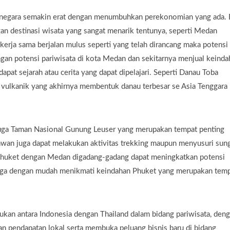
 negara semakin erat dengan menumbuhkan perekonomian yang ada. 
an destinasi wisata yang sangat menarik tentunya, seperti Medan
 kerja sama berjalan mulus seperti yang telah dirancang maka potensi
an potensi pariwisata di kota Medan dan sekitarnya menjual keinda
pat sejarah atau cerita yang dapat dipelajari. Seperti Danau Toba
s vulkanik yang akhirnya membentuk danau terbesar se Asia Tenggara
juga Taman Nasional Gunung Leuser yang merupakan tempat penting
awan juga dapat melakukan aktivitas trekking maupun menyusuri sun
Phuket dengan Medan digadang-gadang dapat meningkatkan potensi
juga dengan mudah menikmati keindahan Phuket yang merupakan tem
kukan antara Indonesia dengan Thailand dalam bidang pariwisata, den
n pendapatan lokal serta membuka peluang bisnis baru di bidang