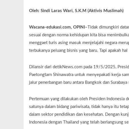
Oleh: Sindi Laras Wari, S.K.M (Aktivis Muslimah)
Wacana-edukasi.com, OPINI–
Tidak dimungkiri dat
sesuai dengan norma kehidupan kita bisa menimbulka
menggaet turis asing masuk menjelajahi negara meru
terbukanya peluang bisnis yang baru. Tapi apakah ha
Dilansir dari detikNews.com pada 19/5/2025, Presi
Paetongtarn Shinawatra untuk menyepakati kerja sam
jalur penerbangan baru antara Bangkok dan Surabaya
Pertemuan yang dilakukan oleh Presiden Indonesia d
satunya dalam bidang pariwisata, tidak hanya itu tet
dalam sektor pendidikan dan kesehatan. Dengan kunj
Indonesia dengan Thailand yang telah berlangsung s