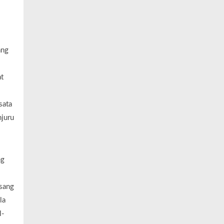
ang
t
sata
njuru
ng
 sang
la
l-