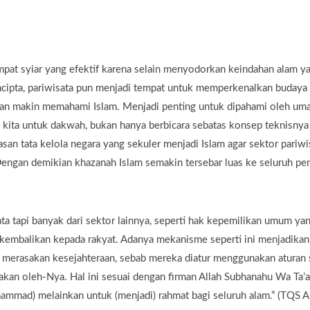
pat syiar yang efektif karena selain menyodorkan keindahan alam y
encipta, pariwisata pun menjadi tempat untuk memperkenalkan budaya
kan makin memahami Islam. Menjadi penting untuk dipahami oleh uma
a kita untuk dakwah, bukan hanya berbicara sebatas konsep teknisnya
asan tata kelola negara yang sekuler menjadi Islam agar sektor pariwi
 Dengan demikian khazanah Islam semakin tersebar luas ke seluruh pe
ta tapi banyak dari sektor lainnya, seperti hak kepemilikan umum ya
ikembalikan kepada rakyat. Adanya mekanisme seperti ini menjadikan
 merasakan kesejahteraan, sebab mereka diatur menggunakan aturan
akan oleh-Nya. Hal ini sesuai dengan firman Allah Subhanahu Wa Ta’a
ammad) melainkan untuk (menjadi) rahmat bagi seluruh alam.” (TQS A