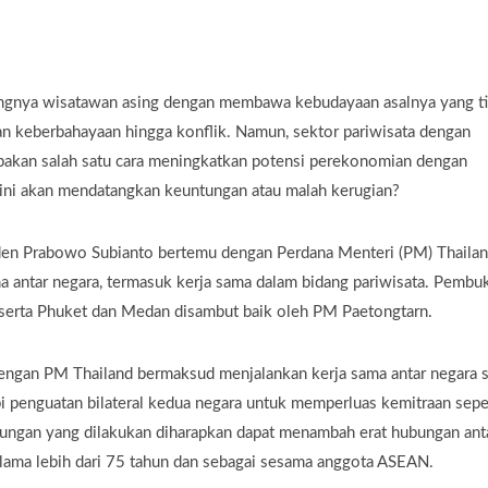
angnya wisatawan asing dengan membawa kebudayaan asalnya yang t
n keberbahayaan hingga konflik. Namun, sektor pariwisata dengan
pakan salah satu cara meningkatkan potensi perekonomian dengan
l ini akan mendatangkan keuntungan atau malah kerugian?
den Prabowo Subianto bertemu dengan Perdana Menteri (PM) Thaila
a antar negara, termasuk kerja sama dalam bidang pariwisata. Pembu
 serta Phuket dan Medan disambut baik oleh PM Paetongtarn.
engan PM Thailand bermaksud menjalankan kerja sama antar negara s
api penguatan bilateral kedua negara untuk memperluas kemitraan sepe
ungan yang dilakukan diharapkan dapat menambah erat hubungan ant
elama lebih dari 75 tahun dan sebagai sesama anggota ASEAN.