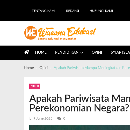
TENTANG KAMI
REDAKSI
HUBUNGI KAMI
Wacana Edukasi
Sarana Edukasi Masyarakat
HOME
PENDIDIKAN
OPINI
SYIAR ISL
Home
Opini
Apakah Pariwisata Mampu Meningkatkan Per
OPINI
Apakah Pariwisata Ma
Perekonomian Negara?
9 June 2025
0