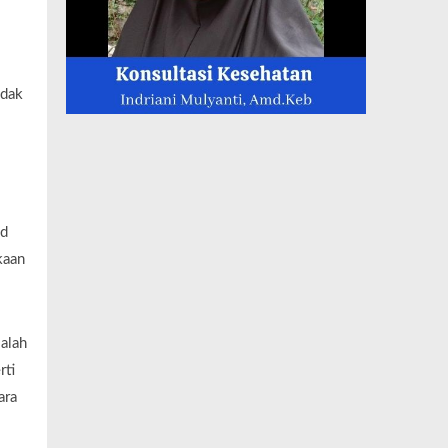
idak
nd
kaan
alah
rti
ara