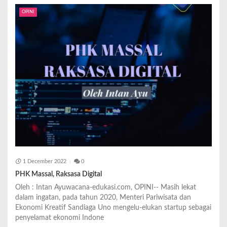
OPINI
1 December 2022
0
PHK Massal, Raksasa Digital
Oleh : Intan Ayuwacana-edukasi.com, OPINI-- Masih lekat
dalam ingatan, pada tahun 2020, Menteri Pariwisata dan
Ekonomi Kreatif Sandiaga Uno mengelu-elukan startup sebagai
penyelamat ekonomi Indone