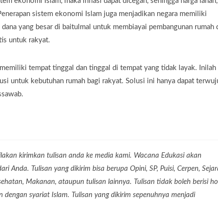
tem ekonomi Islam, maka inflasi dapat dicegah, sehingga harga lahan,
. Penerapan sistem ekonomi Islam juga menjadikan negara memiliki
 dana yang besar di baitulmal untuk membiayai pembangunan rumah 
is untuk rakyat.
miliki tempat tinggal dan tinggal di tempat yang tidak layak. Inilah
i untuk kebutuhan rumah bagi rakyat. Solusi ini hanya dapat terwuj
issawab.
lakan kirimkan tulisan anda ke media kami. Wacana Edukasi akan
 Anda. Tulisan yang dikirim bisa berupa Opini, SP, Puisi, Cerpen, Seja
Kesehatan, Makanan, ataupun tulisan lainnya. Tulisan tidak boleh berisi ho
dengan syariat Islam. Tulisan yang dikirim sepenuhnya menjadi