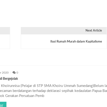
Next Article
Ilusi Rumah Murah dalam Kapitalisme
r 2020
0
i Bergejolak
f Khoirunnisa (Pelajar di STP SMA Khoiru Ummah Sumedang)Belum l
kecaman berdatangan terhadap deklarasi sepihak kedaulatan Papua Ba
ok Gerakan Persatuan Pemb
RE