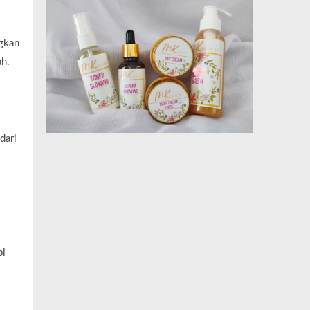
ngkan
h.
dari
pi