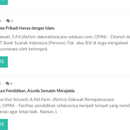
3
0
a Pribadi Hanya dengan Islam
wati, S.Pd.(Aktivis dakwah)wacana-edukasi.com, OPINI-- Dilansir da
 Bank Syariah Indonesia (Persero) Tbk. atau BSI di duga mengalami
ansomware oleh kelompok
RE
4
0
isasi Pendidikan, Asusila Semakin Merajalela
ina Dwi Ariyanti, A.Md.Farm. (Aktivis Dakwah Remaja)wacana-
, OPINI-- Fasilitas pendidikan seharusnya menjadi tempat yang mend
erasi agar tetap baik. Namun, s
RE