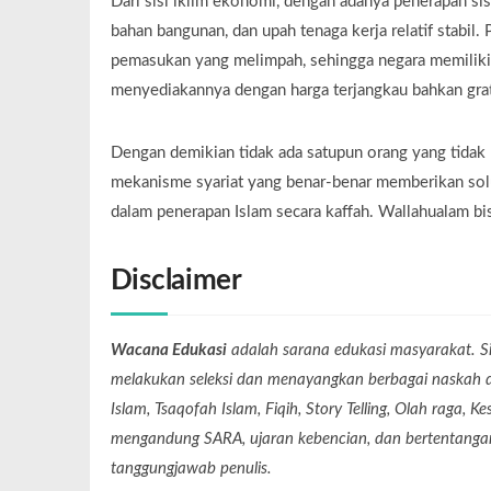
Dari sisi iklim ekonomi, dengan adanya penerapan sis
bahan bangunan, dan upah tenaga kerja relatif stabil
pemasukan yang melimpah, sehingga negara memiliki
menyediakannya dengan harga terjangkau bahkan grat
Dengan demikian tidak ada satupun orang yang tidak me
mekanisme syariat yang benar-benar memberikan solus
dalam penerapan Islam secara kaffah. Wallahualam b
Disclaimer
Wacana Edukasi
adalah sarana edukasi masyarakat. Si
melakukan seleksi dan menayangkan berbagai naskah dari
Islam, Tsaqofah Islam, Fiqih, Story Telling, Olah raga, 
mengandung SARA, ujaran kebencian, dan bertentangan 
tanggungjawab penulis.