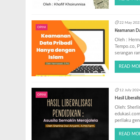
22 May 202
OPINI
Keamanan Dat
Oleh : Herma
Tempo.co, PT
serangan r
READ MO
12 July 202
OPINI
Hasil Liberal
Oleh: Sherl
edukasi.com
perilaku gen
READ MO