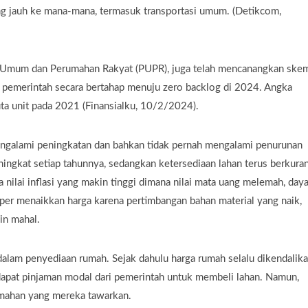
g jauh ke mana-mana, termasuk transportasi umum. (Detikcom,
an Umum dan Perumahan Rakyat (PUPR), juga telah mencanangkan ske
h pemerintah secara bertahap menuju zero backlog di 2024. Angka
uta unit pada 2021 (Finansialku, 10/2/2024).
engalami peningkatan dan bahkan tidak pernah mengalami penurunan
ingkat setiap tahunnya, sedangkan ketersediaan lahan terus berkura
a nilai inflasi yang makin tinggi dimana nilai mata uang melemah, day
per menaikkan harga karena pertimbangan bahan material yang naik,
in mahal.
 dalam penyediaan rumah. Sejak dahulu harga rumah selalu dikendalik
dapat pinjaman modal dari pemerintah untuk membeli lahan. Namun,
mahan yang mereka tawarkan.