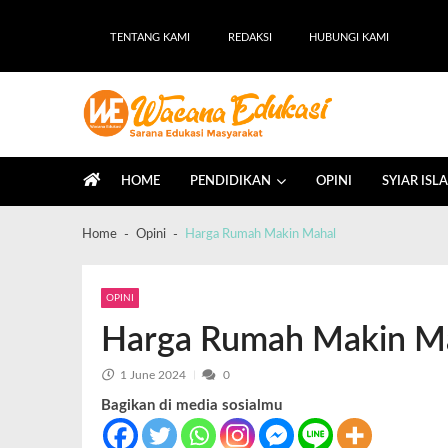
TENTANG KAMI
REDAKSI
HUBUNGI KAMI
Wacana Edukasi
Sarana Edukasi Masyarakat
HOME
PENDIDIKAN
OPINI
SYIAR ISL
Home
Opini
Harga Rumah Makin Mahal
OPINI
Harga Rumah Makin M
1 June 2024
0
Bagikan di media sosialmu