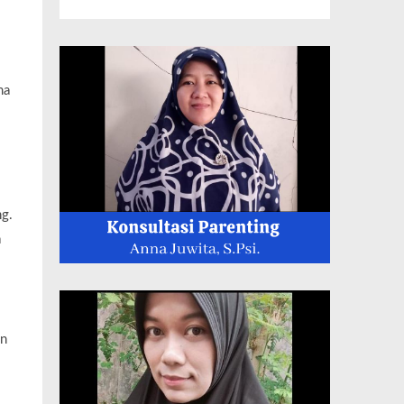
ma
ng.
a
an