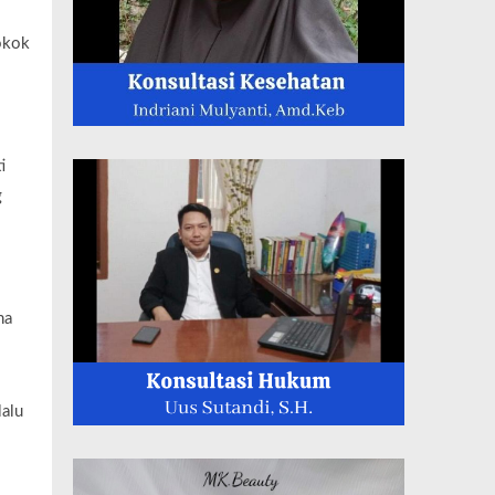
okok
i
g
na
alu