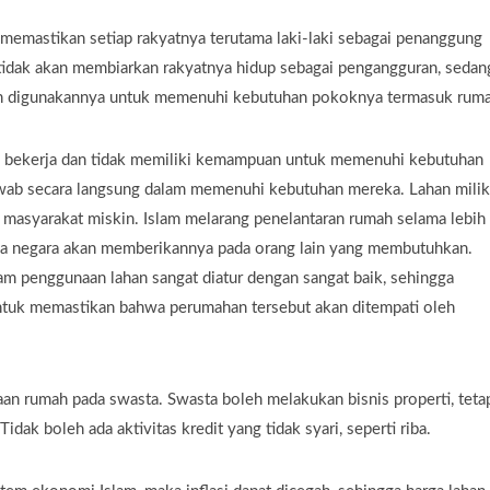
memastikan setiap rakyatnya terutama laki-laki sebagai penanggung
 tidak akan membiarkan rakyatnya hidup sebagai pengangguran, seda
kan digunakannya untuk memenuhi kebutuhan pokoknya termasuk ruma
k bekerja dan tidak memiliki kemampuan untuk memenuhi kebutuhan
awab secara langsung dalam memenuhi kebutuhan mereka. Lahan milik
asyarakat miskin. Islam melarang penelantaran rumah selama lebih 
 maka negara akan memberikannya pada orang lain yang membutuhkan.
lam penggunaan lahan sangat diatur dengan sangat baik, sehingga
 untuk memastikan bahwa perumahan tersebut akan ditempati oleh
n rumah pada swasta. Swasta boleh melakukan bisnis properti, teta
dak boleh ada aktivitas kredit yang tidak syari, seperti riba.