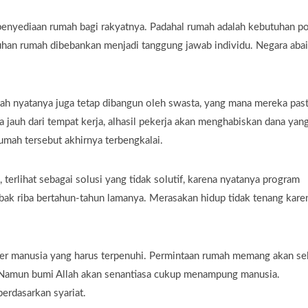
 penyediaan rumah bagi rakyatnya. Padahal rumah adalah kebutuhan p
uhan rumah dibebankan menjadi tanggung jawab individu. Negara abai
h nyatanya juga tetap dibangun oleh swasta, yang mana mereka past
a jauh dari tempat kerja, alhasil pekerja akan menghabiskan dana yan
rumah tersebut akhirnya terbengkalai.
terlihat sebagai solusi yang tidak solutif, karena nyatanya program
ebak riba bertahun-tahun lamanya. Merasakan hidup tidak tenang kare
er manusia yang harus terpenuhi. Permintaan rumah memang akan sel
. Namun bumi Allah akan senantiasa cukup menampung manusia.
erdasarkan syariat.