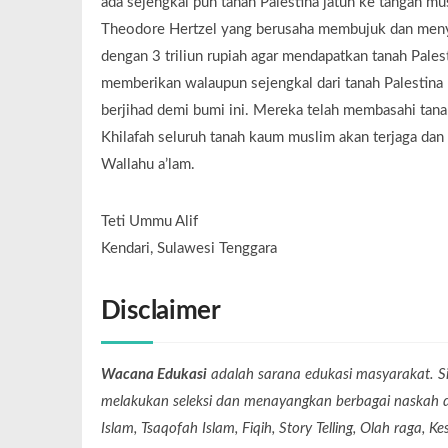
ada sejengkal pun tanah Palestina jatuh ke tangan mu
Theodore Hertzel yang berusaha membujuk dan menyu
dengan 3 triliun rupiah agar mendapatkan tanah Pales
memberikan walaupun sejengkal dari tanah Palestina k
berjihad demi bumi ini. Mereka telah membasahi tana
Khilafah seluruh tanah kaum muslim akan terjaga dan 
Wallahu a’lam.
Teti Ummu Alif
Kendari, Sulawesi Tenggara
Disclaimer
Wacana Edukasi
adalah sarana edukasi masyarakat. Si
melakukan seleksi dan menayangkan berbagai naskah dari
Islam, Tsaqofah Islam, Fiqih, Story Telling, Olah raga, 