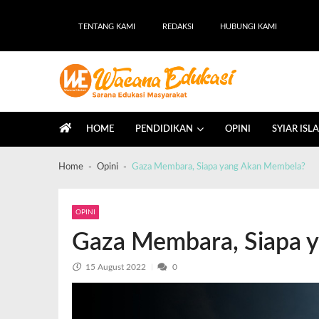
TENTANG KAMI
REDAKSI
HUBUNGI KAMI
Wacana Edukasi
Sarana Edukasi Masyarakat
HOME
PENDIDIKAN
OPINI
SYIAR ISL
Home
Opini
Gaza Membara, Siapa yang Akan Membela?
OPINI
Gaza Membara, Siapa 
15 August 2022
0