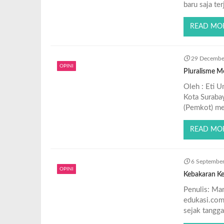
baru saja te
READ MO
29 Decembe
OPINI
Pluralisme 
Oleh : Eti 
Kota Suraba
(Pemkot) me
READ MO
6 Septembe
OPINI
Kebakaran Ke
Penulis: Mar
edukasi.com
sejak tangg