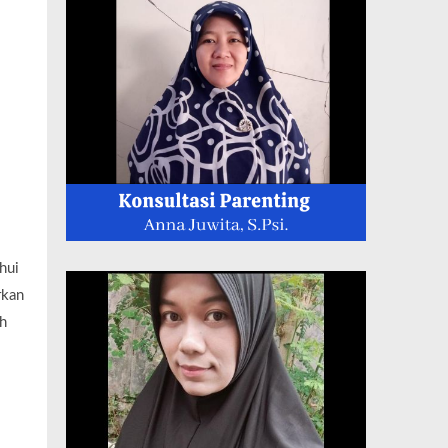
hui
rkan
h