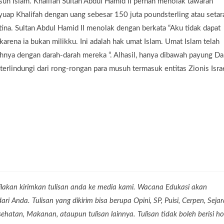
suh Islam. Khalifah Sultan Abdul Hamid II pernah menolak tawaran
ap Khalifah dengan uang sebesar 150 juta poundsterling atau setar
tina. Sultan Abdul Hamid II menolak dengan berkata “Aku tidak dapat
arena ia bukan milikku. Ini adalah hak umat Islam. Umat Islam telah
hnya dengan darah-darah mereka “. Alhasil, hanya dibawah payung Da
terlindungi dari rong-rongan para musuh termasuk entitas Zionis Israe
lakan kirimkan tulisan anda ke media kami. Wacana Edukasi akan
 Anda. Tulisan yang dikirim bisa berupa Opini, SP, Puisi, Cerpen, Seja
Kesehatan, Makanan, ataupun tulisan lainnya. Tulisan tidak boleh berisi ho