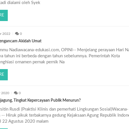
rjadi dialami oleh Syek
RE
r 2022
0
Mengancam Akidah Umat
Ummu Nadiawacana-edukasi.com, OPINI-- Menjelang perayaan Hari Na
ya tahun ini berbeda dengan tahun sebelumnya. Pemerintah Kota
nghiasi ornamen pernak pernik Na
RE
r 2020
0
jagung, Tingkat Kepercayaan Publik Menurun?
sitin Rusdi (Praktisi Klinis dan pemerhati Lingkungan Sosial)Wacana-
 -- Hiruk pikuk terbakarnya gedung Kejaksaan Agung Republik Indon
al 22 Agustus 2020 malam