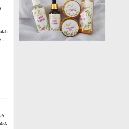
a
ulah
l.
rah
aks,