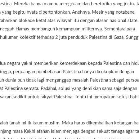
stina. Mereka hanya mampu mengecam dan beretorika yang justru t
 yang begitu nyata dipertontonkan. Anehnya, Mesir yang notabene
hankan blokade ketat atas wilayah itu dengan alasan nasional state.
 mencegah Hamas membangun kemampuan militernya. Sementara para
hukuman kolektif terhadap 2 juta penduduk Palestina di Gaza. Sung
si dua negara yakni memberikan kemerdekaan kepada Palestina dan hid
hingga, perjuangan pembebasan Palestina hanya dicukupkan dengan
ruh dunia pun tidak lagi menganggap masalah Palestina sebagai persoa
yat Palestina semata. Padahal, solusi yang demikian sama saja dengan
akan sedikit untuk rakyat Palestina. Tentu ini merupakan solusi batil
alah tanah milik kaum muslim. Maka harus dikembalikan ketangan k
njang masa Kekhilafahan Islam menjaga dengan sekuat tenaga agar t