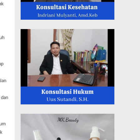
ak
guh
up
lan
 dan
aum
ak