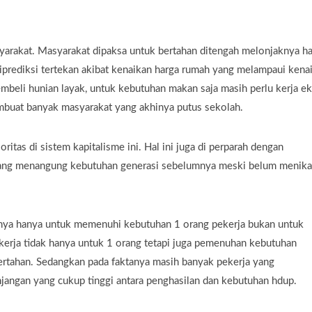
yarakat. Masyarakat dipaksa untuk bertahan ditengah melonjaknya h
iprediksi tertekan akibat kenaikan harga rumah yang melampaui kena
beli hunian layak, untuk kebutuhan makan saja masih perlu kerja ek
mbuat banyak masyarakat yang akhinya putus sekolah.
ritas di sistem kapitalisme ini. Hal ini juga di perparah dengan
 yang menangung kebutuhan generasi sebelumnya meski belum menik
nya hanya untuk memenuhi kebutuhan 1 orang pekerja bukan untuk
kerja tidak hanya untuk 1 orang tetapi juga pemenuhan kebutuhan
bertahan. Sedangkan pada faktanya masih banyak pekerja yang
angan yang cukup tinggi antara penghasilan dan kebutuhan hdup.