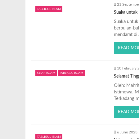
21 Septembe
TABLIGUL ISLAM
Suaka untuk
Suaka untuk
berbulan-bul
mendarat di 
READ MO
10 February 
SYIAR ISLAM
TABLIGUL ISLAM
Selamat Tingg
Oleh: Mahrit
istimewa. Ma
Terkadang m
READ MO
6 June 2023
TABLIGUL ISLAM