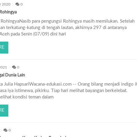
r 2020
0
 Rohingya
 RohingyaNasib para pengungsi Rohingya masih memilukan. Setelah
an terkatung-katung di tengah lautan, akhirnya 297 di antaranya
Aceh pada Senin (07/09) dini hari
RE
2021
0
al Dunia Lain
a Julia HapsariWacana-edukasi.com -- Orang bilang menjadi indigo i
sa iya istimewa, pikirku. Tiap hari melihat bayangan berkelebat.
elihat kondisi teman dalam
RE
0