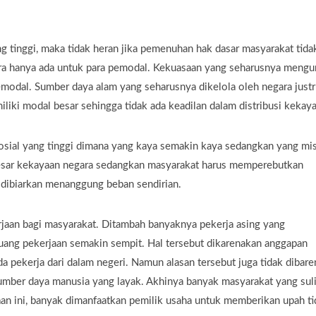
 tinggi, maka tidak heran jika pemenuhan hak dasar masyarakat tida
gara hanya ada untuk para pemodal. Kekuasaan yang seharusnya mengu
modal. Sumber daya alam yang seharusnya dikelola oleh negara justr
liki modal besar sehingga tidak ada keadilan dalam distribusi kekaya
osial yang tinggi dimana yang kaya semakin kaya sedangkan yang mi
besar kekayaan negara sedangkan masyarakat harus memperebutkan
 dibiarkan menanggung beban sendirian.
rjaan bagi masyarakat. Ditambah banyaknya pekerja asing yang
ang pekerjaan semakin sempit. Hal tersebut dikarenakan anggapan
 pekerja dari dalam negeri. Namun alasan tersebut juga tidak dibare
umber daya manusia yang layak. Akhinya banyak masyarakat yang suli
an ini, banyak dimanfaatkan pemilik usaha untuk memberikan upah ti