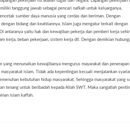
angan pekerjaan itu adalah tugas dari negara. Lapangan pekerjaan i
emiliki tanggung jawab sebagai pencari nafkah untuk keluarganya.
mencetak sumber daya manusia yang cerdas dan beriman. Dengan
i dengan bidang dan keahliannya. Islam juga mengatur terkait dengan
Di antaranya yaitu hak dan kewajiban pekerja dan pemberi kerja sehi
 jam kerja, beban pekerjaan, sistem kerja dll. Dengan demikian hubung
am yang menunaikan kewajibanya mengurus mayarakat dan penerapan
masyarakat islam. Tidak ada kepentingan kecuali menjalankan syaria
k pemenuhan kebutuhan hidup masyarakat. Sehingga masyarakat yang s
dan tenang untuk beribadah kepada Allah SWT. Maka sangatlah penti
nan islam kaffah.