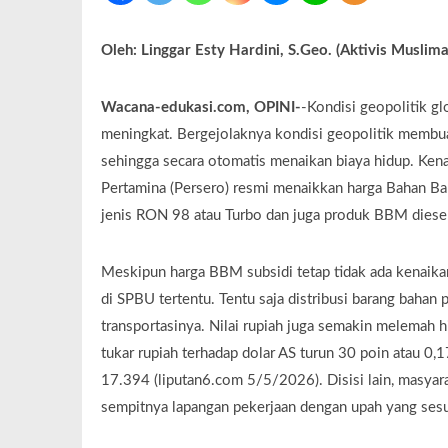
Oleh: Linggar Esty Hardini, S.Geo. (Aktivis Muslima
Wacana-edukasi.com, OPINI-
-Kondisi geopolitik g
meningkat. Bergejolaknya kondisi geopolitik membua
sehingga secara otomatis menaikan biaya hidup. Kena
Pertamina (Persero) resmi menaikkan harga Bahan B
jenis RON 98 atau Turbo dan juga produk BBM diese
Meskipun harga BBM subsidi tetap tidak ada kenaikan 
di SPBU tertentu. Tentu saja distribusi barang baha
transportasinya. Nilai rupiah juga semakin melemah 
tukar rupiah terhadap dolar AS turun 30 poin atau 0
17.394 (liputan6.com 5/5/2026). Disisi lain, masyara
sempitnya lapangan pekerjaan dengan upah yang sesu