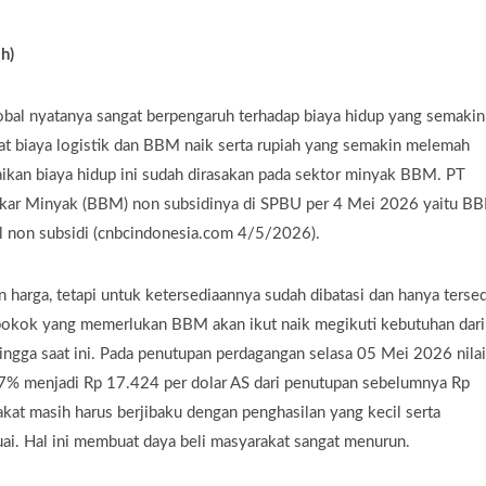
h)
lobal nyatanya sangat berpengaruh terhadap biaya hidup yang semakin
t biaya logistik dan BBM naik serta rupiah yang semakin melemah
ikan biaya hidup ini sudah dirasakan pada sektor minyak BBM. PT
akar Minyak (BBM) non subsidinya di SPBU per 4 Mei 2026 yaitu B
l non subsidi (cnbcindonesia.com 4/5/2026).
harga, tetapi untuk ketersediaannya sudah dibatasi dan hanya tersed
n pokok yang memerlukan BBM akan ikut naik megikuti kebutuhan dari
hingga saat ini. Pada penutupan perdagangan selasa 05 Mei 2026 nilai
,17% menjadi Rp 17.424 per dolar AS dari penutupan sebelumnya Rp
kat masih harus berjibaku dengan penghasilan yang kecil serta
ai. Hal ini membuat daya beli masyarakat sangat menurun.