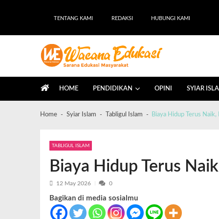
TENTANG KAMI
REDAKSI
HUBUNGI KAMI
Wacana Edukasi
Sarana Edukasi Masyarakat
HOME
PENDIDIKAN
OPINI
SYIAR ISL
Home
Syiar Islam
Tabligul Islam
Biaya Hidup Terus Naik,
TABLIGUL ISLAM
Biaya Hidup Terus Naik
12 May 2026
0
Bagikan di media sosialmu