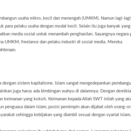
mbangun usaha mikro, kecil dan menengah (UMKM). Namun lagi-lagi
tuk para pelaku usaha dengan modal kecil. Selain itu juga banyak yang
aatkan media sosial untuk menambah penghasilan. Sayangnya negara 
ha UMKM, freelance dan pelaku industri di sosial media. Mereka
ahteraan.
a dengan sistem kapitalisme. Islam sangat mengedepankan pembang
lainkan juga harus ada bimbingan wahyu di dalamnya. Dengan demiki
gan keimanan yang kokoh. Keimanan kepada Allah SWT inilah yang ak
n penguasa dalam islam, posisi pemimpin akan dijabat oleh orang-o
rakat sehingga kebijakan yang diambil sesuai dengan syariat islam