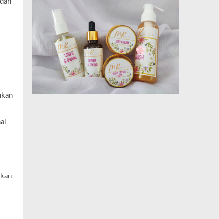
 dan
nkan
al
hkan