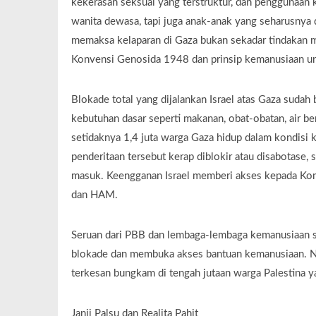
kekerasan seksual yang terstruktur, dan penggunaan k
wanita dewasa, tapi juga anak-anak yang seharusnya
memaksa kelaparan di Gaza bukan sekadar tindakan mi
Konvensi Genosida 1948 dan prinsip kemanusiaan un
Blokade total yang dijalankan Israel atas Gaza sudah
kebutuhan dasar seperti makanan, obat-obatan, air b
setidaknya 1,4 juta warga Gaza hidup dalam kondisi
penderitaan tersebut kerap diblokir atau disabotase, 
masuk. Keengganan Israel memberi akses kepada Kom
dan HAM.
Seruan dari PBB dan lembaga-lembaga kemanusiaan s
blokade dan membuka akses bantuan kemanusiaan. Nam
terkesan bungkam di tengah jutaan warga Palestina y
Janji Palsu dan Realita Pahit