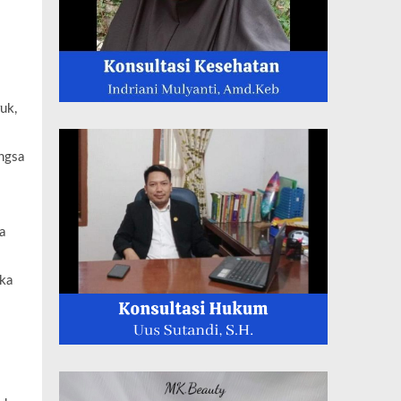
uk,
ngsa
a
uka