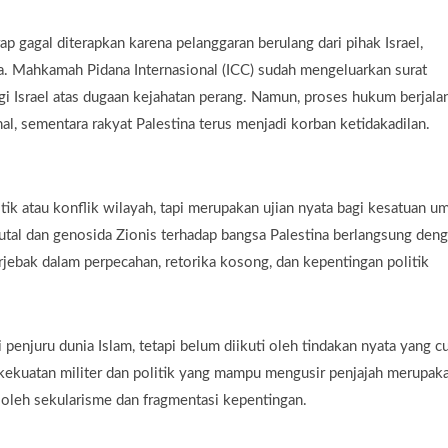
p gagal diterapkan karena pelanggaran berulang dari pihak Israel,
a. Mahkamah Pidana Internasional (ICC) sudah mengeluarkan surat
gi Israel atas dugaan kejahatan perang. Namun, proses hukum berjala
al, sementara rakyat Palestina terus menjadi korban ketidakadilan.
tik atau konflik wilayah, tapi merupakan ujian nyata bagi kesatuan u
utal dan genosida Zionis terhadap bangsa Palestina berlangsung den
jebak dalam perpecahan, retorika kosong, dan kepentingan politik
i penjuru dunia Islam, tetapi belum diikuti oleh tindakan nyata yang c
 kekuatan militer dan politik yang mampu mengusir penjajah merupak
 oleh sekularisme dan fragmentasi kepentingan.