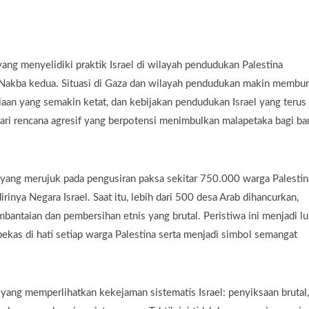
ng menyelidiki praktik Israel di wilayah pendudukan Palestina
Nakba kedua. Situasi di Gaza dan wilayah pendudukan makin membur
an yang semakin ketat, dan kebijakan pendudukan Israel yang terus
ari rencana agresif yang berpotensi menimbulkan malapetaka bagi ba
, yang merujuk pada pengusiran paksa sekitar 750.000 warga Palestin
inya Negara Israel. Saat itu, lebih dari 500 desa Arab dihancurkan,
mbantaian dan pembersihan etnis yang brutal. Peristiwa ini menjadi l
kas di hati setiap warga Palestina serta menjadi simbol semangat
ng memperlihatkan kekejaman sistematis Israel: penyiksaan brutal,