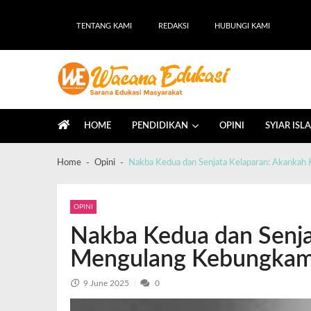
TENTANG KAMI
REDAKSI
HUBUNGI KAMI
Wacana Edukasi
Sarana Edukasi Masyarakat
HOME
PENDIDIKAN
OPINI
SYIAR ISL
Home
Opini
Nakba Kedua dan Senjata Kelaparan: Akankah
OPINI
Nakba Kedua dan Senja
Mengulang Kebungkam
9 June 2025
0