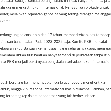
elaparan sebagai senjata perang. Taktik ini tidak hanya menimpa pria
 dilindungi menurut hukum internasional. Penggunaan blokade untuk
liter, melainkan kejahatan genosida yang terang-terangan melanggar
iversal.
 berlangsung selama lebih dari 17 tahun, memperketat akses terhadap
ersih, dan bahan bakar. Pada 2023-2025 saja, Komite PBB mencatat
 kelaparan akut. Bantuan kemanusiaan yang seharusnya dapat meringa
sementara ribuan truk bantuan hanya terhenti di perbatasan tanpa izin
ite PBB menjadi bukti nyata pengabaian terhadap hukum internasion
udah berulang kali mengingatkan dunia agar segera menghentikan
un, hingga kini respons internasional masih terlampau lamban, ba
ang terperangkap dalam penderitaan yang tak berkesudahan.