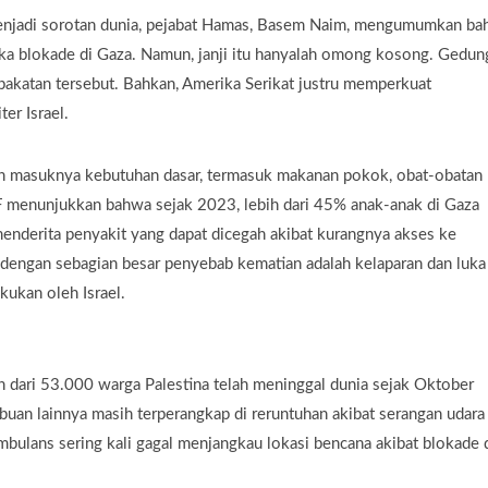
enjadi sorotan dunia, pejabat Hamas, Basem Naim, mengumumkan b
ka blokade di Gaza. Namun, janji itu hanyalah omong kosong. Gedun
pakatan tersebut. Bahkan, Amerika Serikat justru memperkuat
er Israel.
gah masuknya kebutuhan dasar, termasuk makanan pokok, obat-obatan
CEF menunjukkan bahwa sejak 2023, lebih dari 45% anak-anak di Gaza
menderita penyakit yang dapat dicegah akibat kurangnya akses ke
 dengan sebagian besar penyebab kematian adalah kelaparan dan luka
kukan oleh Israel.
dari 53.000 warga Palestina telah meninggal dunia sejak Oktober
buan lainnya masih terperangkap di reruntuhan akibat serangan udara
mbulans sering kali gagal menjangkau lokasi bencana akibat blokade 