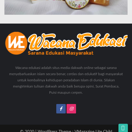
Wacana edukasi adalah situs media dakwah online sebagai sarana
menyebarluaskan islam secara benar, cerdas dan edukatif bagi masyarakat
untuk kembalinya kehidupan peradaban Islam di dunia. Silakan
mengirimkan tulisan dakwah anda baik berupa opini, Surat Pembaca,
Puisi maupun cerpen.