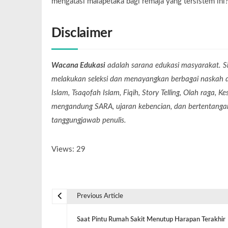
mengatasi malapetaka bagi remaja yang tersistem ini
Disclaimer
Wacana Edukasi
adalah sarana edukasi masyarakat. Si
melakukan seleksi dan menayangkan berbagai naskah dari
Islam, Tsaqofah Islam, Fiqih, Story Telling, Olah raga, 
mengandung SARA, ujaran kebencian, dan bertentangan 
tanggungjawab penulis.
Views: 29
Previous Article
Saat Pintu Rumah Sakit Menutup Harapan Terakhir