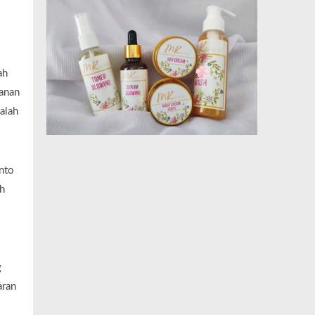
ah
manan
alah
nto
h
g
aran