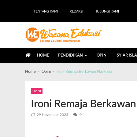
TENTANG KAMI
REDAKSI
HUBUNGI KAMI
Wacana Edukasi
Sarana Edukasi Masyarakat
HOME
PENDIDIKAN
OPINI
SYIAR ISL
Home
Opini
Ironi Remaja Berkawan Narkoba
OPINI
Ironi Remaja Berkawa
29 November 2025
0