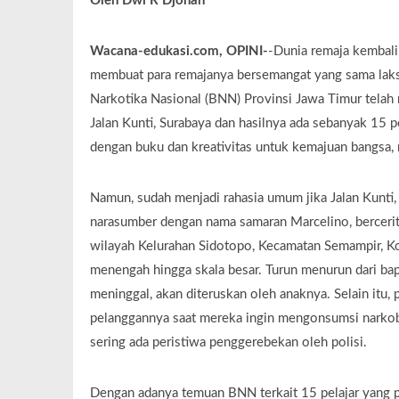
Oleh Dwi R Djohan
Wacana-edukasi.com, OPINI-
-Dunia remaja kembali
membuat para remajanya bersemangat yang sama laks
Narkotika Nasional (BNN) Provinsi Jawa Timur telah
Jalan Kunti, Surabaya dan hasilnya ada sebanyak 15 p
dengan buku dan kreativitas untuk kemajuan bangsa,
Namun, sudah menjadi rahasia umum jika Jalan Kunti,
narasumber dengan nama samaran Marcelino, berceri
wilayah Kelurahan Sidotopo, Kecamatan Semampir, Kota
menengah hingga skala besar. Turun menurun dari bap
meninggal, akan diteruskan oleh anaknya. Selain itu,
pelanggannya saat mereka ingin mengonsumsi narkoba 
sering ada peristiwa penggerebekan oleh polisi.
Dengan adanya temuan BNN terkait 15 pelajar yang po