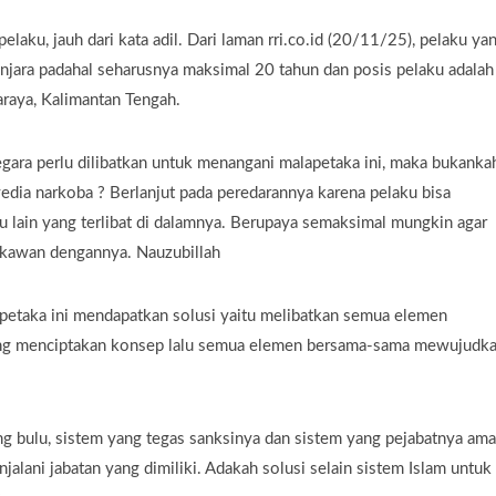
laku, jauh dari kata adil. Dari laman rri.co.id (20/11/25), pelaku ya
njara padahal seharusnya maksimal 20 tahun dan posis pelaku adalah
araya, Kalimantan Tengah.
egara perlu dilibatkan untuk menangani malapetaka ini, maka bukanka
edia narkoba ? Berlanjut pada peredarannya karena pelaku bisa
u lain yang terlibat di dalamnya. Berupaya semaksimal mungkin agar
rkawan dengannya. Nauzubillah
petaka ini mendapatkan solusi yaitu melibatkan semua elemen
ang menciptakan konsep lalu semua elemen bersama-sama mewujudk
ang bulu, sistem yang tegas sanksinya dan sistem yang pejabatnya am
jalani jabatan yang dimiliki. Adakah solusi selain sistem Islam untuk