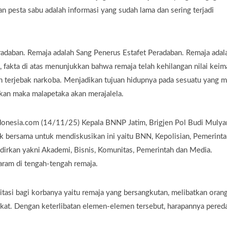
an pesta sabu adalah informasi yang sudah lama dan sering terjadi
adaban. Remaja adalah Sang Penerus Estafet Peradaban. Remaja adal
fakta di atas menunjukkan bahwa remaja telah kehilangan nilai kei
h terjebak narkoba. Menjadikan tujuan hidupnya pada sesuatu yang m
kan maka malapetaka akan merajalela.
ndonesia.com (14/11/25) Kepala BNNP Jatim, Brigjen Pol Budi Mulya
bersama untuk mendiskusikan ini yaitu BNN, Kepolisian, Pemerinta
adirkan yakni Akademi, Bisnis, Komunitas, Pemerintah dan Media.
ram di tengah-tengah remaja.
itasi bagi korbanya yaitu remaja yang bersangkutan, melibatkan oran
rakat. Dengan keterlibatan elemen-elemen tersebut, harapannya pered