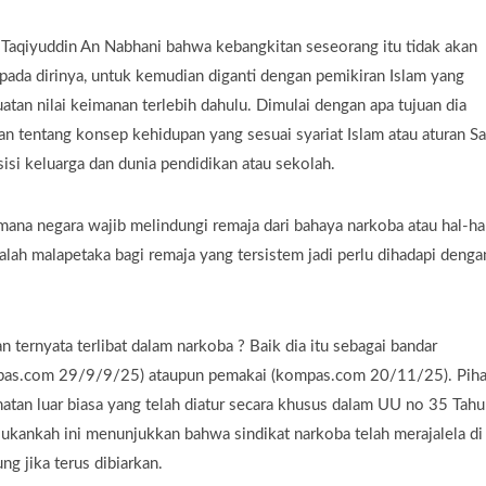
 Taqiyuddin An Nabhani bahwa kebangkitan seseorang itu tidak akan
pada dirinya, untuk kemudian diganti dengan pemikiran Islam yang
uatan nilai keimanan terlebih dahulu. Dimulai dengan apa tujuan dia
dan tentang konsep kehidupan yang sesuai syariat Islam atau aturan S
 sisi keluarga dan dunia pendidikan atau sekolah.
mana negara wajib melindungi remaja dari bahaya narkoba atau hal-ha
lah malapetaka bagi remaja yang tersistem jadi perlu dihadapi denga
ternyata terlibat dalam narkoba ? Baik dia itu sebagai bandar
mpas.com 29/9/9/25) ataupun pemakai (kompas.com 20/11/25). Pih
atan luar biasa yang telah diatur secara khusus dalam UU no 35 Tah
Bukankah ini menunjukkan bahwa sindikat narkoba telah merajalela di
ng jika terus dibiarkan.