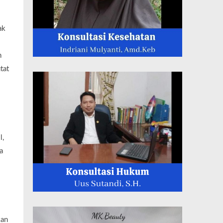
ak
n
tat
l,
a
kan