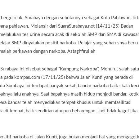
 bergejolak. Surabaya dengan sebutannya sebagai Kota Pahlawan, tid
ana pahlawan. Melansir dari SuaraSurabaya.net (14/11/25) Badan
 melakukan tes urine secara acak di sekolah SMP dan SMA di kawasa
elajar SMP dinyatakan positif narkoba. Pelajar yang seharusnya berku
 malah berkawan dengan narkoba. Astaghfirullah
 Surabaya ini disebut sebagai “Kampung Narkoba”. Menurut salah satu
ta pada kompas.com (17/11/25) bahwa Jalan Kunti yang berada di
 Surabaya ini terdapat banyak sekali bandar narkoba baik skala keci
aknya lalu anaknya. Saat bapaknya masih hidup menjadi bandar, ketik
 para bandar telah menyediakan tempat khusus untuk memfasilitasi
di tempat, baik sendirian ataupun bebarengan. Jadi tidak kaget jika
sitif narkoba di Jalan Kunti, juga bukan menjadi hal yang mengaget