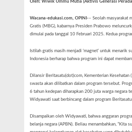
Oleh: Wiwik Ummu Mutia (Aktivis Generasi Perada
Wacana-edukasi.com, OPINI-
– Seolah masyarakat m
Gratis (MBG), kabarnya Presiden Prabowo meluncurka
dimulai pada tanggal 10 Februari 2025. Kedua progra
Istilah gratis masih menjadi ‘magnet’ untuk menarik
Indonesia berharap bahwa program ini dapat memban
Dilansir Beritasatu(dot)com, Kementerian Kesehata
swasta akan dilibatkan dalam program tersebut. Prog
6 tahun kedepan diharapkan 200 juta warga negara te
Widyawati saat berbincang dalam program Beritasatu
Disampaikan oleh Widyawati, bahwa anggaran program
belanja negara (APBN). Beliau menambahkan, “Kita s