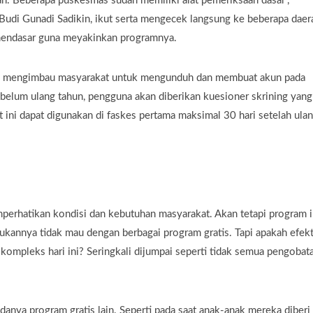
n. Beberapa puskesmas sudah memiliki alat pemeriksaan dasar”,
 Budi Gunadi Sadikin, ikut serta mengecek langsung ke beberapa daer
mendasar guna meyakinkan programnya.
tah mengimbau masyarakat untuk mengunduh dan membuat akun pada
belum ulang tahun, pengguna akan diberikan kuesioner skrining yang
t ini dapat digunakan di faskes pertama maksimal 30 hari setelah ula
emperhatikan kondisi dan kebutuhan masyarakat. Akan tetapi program i
ukannya tidak mau dengan berbagai program gratis. Tapi apakah efekt
kompleks hari ini? Seringkali dijumpai seperti tidak semua pengobat
danya program gratis lain. Seperti pada saat anak-anak mereka diberi