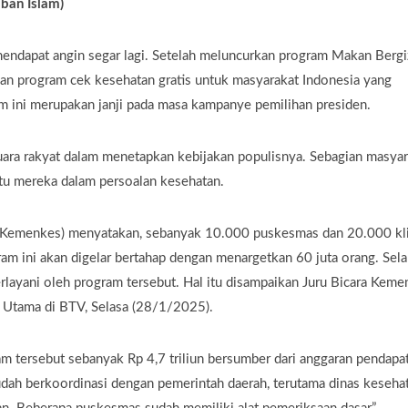
ban Islam)
endapat angin segar lagi. Setelah meluncurkan program Makan Bergi
n program cek kesehatan gratis untuk masyarakat Indonesia yang
m ini merupakan janji pada masa kampanye pemilihan presiden.
 suara rakyat dalam menetapkan kebijakan populisnya. Sebagian masya
tu mereka dalam persoalan kesehatan.
n (Kemenkes) menyatakan, sebanyak 10.000 puskesmas dan 20.000 kl
ram ini akan digelar bertahap dengan menargetkan 60 juta orang. Sel
rlayani oleh program tersebut. Hal itu disampaikan Juru Bicara Keme
 Utama di BTV, Selasa (28/1/2025).
 tersebut sebanyak Rp 4,7 triliun bersumber dari anggaran pendapa
udah berkoordinasi dengan pemerintah daerah, terutama dinas keseha