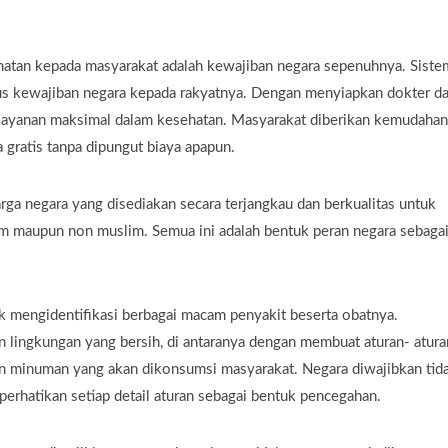
atan kepada masyarakat adalah kewajiban negara sepenuhnya. Siste
gus kewajiban negara kepada rakyatnya. Dengan menyiapkan dokter d
layanan maksimal dalam kesehatan. Masyarakat diberikan kemudahan
 gratis tanpa dipungut biaya apapun.
rga negara yang disediakan secara terjangkau dan berkualitas untuk
m maupun non muslim. Semua ini adalah bentuk peran negara sebaga
 mengidentifikasi berbagai macam penyakit beserta obatnya.
n lingkungan yang bersih, di antaranya dengan membuat aturan- atura
n minuman yang akan dikonsumsi masyarakat. Negara diwajibkan tid
erhatikan setiap detail aturan sebagai bentuk pencegahan.