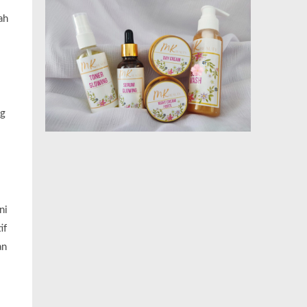
ah
ng
ni
if
an