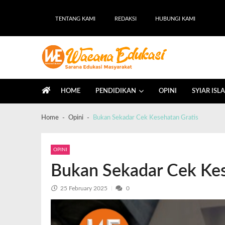
TENTANG KAMI
REDAKSI
HUBUNGI KAMI
Wacana Edukasi
Sarana Edukasi Masyarakat
HOME
PENDIDIKAN
OPINI
SYIAR ISL
Home
Opini
Bukan Sekadar Cek Kesehatan Gratis
OPINI
Bukan Sekadar Cek Kes
25 February 2025
0