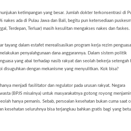
menunjukan ketimpangan yang besar. Jumlah dokter terkonsentrasi di P
nakes ada di Pulau Jawa dan Bali, begitu pun ketersediaan puskesm
ggal, Terdepan, Terluar) masih kesulitan mengakses nakes dan faskes.
ejar tayang dalam estafet merealisasikan program kerja rezim penguasa
 melakukan penyalahgunaan dana anggarannya. Dalam sistem politik
guasa yang abai terhadap nasib rakyat dan seolah bekerja setengah 
tapi disuguhkan dengan mekanisme yang menyulitkan. Kok bisa?
anya menjadi fasilitator dan regulator pada urusan rakyat. Negara
swasta (BPJS misalnya) untuk masyarakatnya gotong royong menjami
seolah hanya pemanis. Sebab, persoalan kesehatan bukan cuma saat 
an kesehatan seluruhnya bisa terjangkau bahkan gratis bagi yang betu