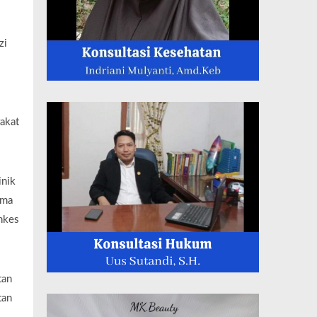
zi
rakat
inik
ama
nkes
tan
tan