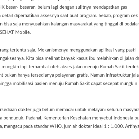
PHK besar- besaran, belum lagi dengan sulitnya mendapatkan gas
bih detail diperhatikan aksesnya saat buat program. Sebab, program cek
n bisa saja menyusahkan kalangan masyarakat yang tinggal di pedala
USEHAT Mobile.
rang tertentu saja. Mekanismenya menggunakan aplikasi yang pasti
gaksesnya. Kita bisa melihat banyak kasus ibu melahirkan di jalan d
mungkin tapi terhambat oleh akses jalan menuju Rumah Sakit terdek
ent bukan hanya tersedianya pelayanan gratis. Namun infrastruktur jal
ingga mobilisasi pasien menuju Rumah Sakit dapat secepat mungkin
tersediaan dokter juga belum memadai untuk melayani seluruh masyara
uta penduduk. Padahal, Kementerian Kesehatan menyebut Indonesia b
a, mengacu pada standar WHO, jumlah dokter ideal 1 : 1.000. Artinya