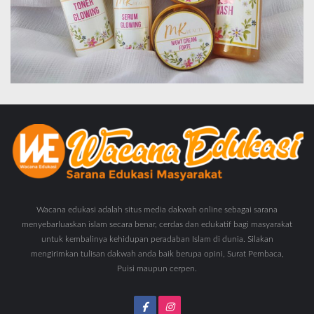
Wacana edukasi adalah situs media dakwah online sebagai sarana
menyebarluaskan islam secara benar, cerdas dan edukatif bagi masyarakat
untuk kembalinya kehidupan peradaban Islam di dunia. Silakan
mengirimkan tulisan dakwah anda baik berupa opini, Surat Pembaca,
Puisi maupun cerpen.