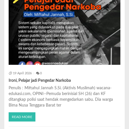
19 April 2026
0
Ironi, Pelajar jadi Pengedar Narkoba
Penulis : Miftahul Jannah S.Si. (Aktivis Muslimah) wacana-
edukasi.com, OPINI--Pemuda berinisial SH (26) dan KF
ditangkap polisi saat hendak mengedarkan sabu. Dia warga
Bima Nusa Tenggara Barat ter
READ MORE