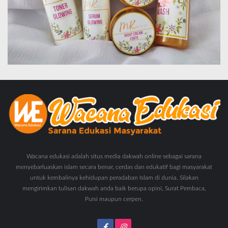
Wacana edukasi adalah situs media dakwah online sebagai sarana
menyebarluaskan islam secara benar, cerdas dan edukatif bagi masyarakat
untuk kembalinya kehidupan peradaban Islam di dunia. Silakan
mengirimkan tulisan dakwah anda baik berupa opini, Surat Pembaca,
Puisi maupun cerpen.