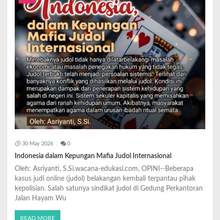
30 May 2026
0
Indonesia dalam Kepungan Mafia Judol Internasional
Oleh: Asriyanti, S.Si.wacana-edukasi.com, OPINI--Beberapa
kasus judi online (judol) belakangan kembali terpantau pihak
kepolisian. Salah satunya sindikat judol di Gedung Perkantoran
Jalan Hayam Wu
READ MORE