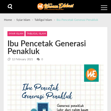
Home
Syiar Islam
Tabligul Islam
Ibu Pencetak Generasi Penakluk
SYIAR ISLAM
TABLIGUL ISLAM
Ibu Pencetak Generasi
Penakluk
12 February 2021
0