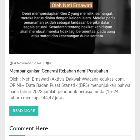
4 November 2024
0
Membangunkan Generasi Rebahan demi Perubahan
Oleh : Neti Ernawati (Aktivis Dakwah)Wacana-edukasi.com,
OPINI-- Data Badan Pusat Statistik (BPS) menunjukkan bahwa
pada tahun 2023 jumlah penduduk berusia muda (15-24
tahun) mencapai 44,47 juta a
READ MORE
Comment Here