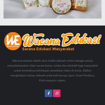
Wacana edukasi adalah situs media dakwah online sebagai sarana
menyebarluaskan islam secara benar, cerdas dan edukatif bagi masyarakat
untuk kembalinya kehidupan peradaban Islam di dunia. Silakan
mengirimkan tulisan dakwah anda baik berupa opini, Surat Pembaca,
Puisi maupun cerpen.