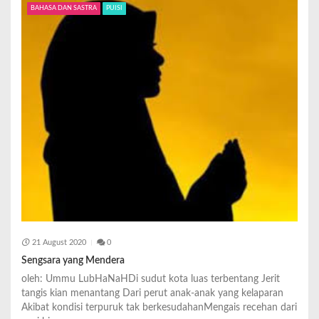
BAHASA DAN SASTRA
PUISI
21 August 2020
0
Sengsara yang Mendera
oleh: Ummu LubHaNaHDi sudut kota luas terbentang Jerit
tangis kian menantang Dari perut anak-anak yang kelaparan
Akibat kondisi terpuruk tak berkesudahanMengais recehan dari