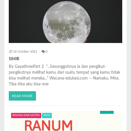
16 October 2021
0
SIHIR
By GayathreePart 2 "...Sesungguhnya ia dan pengikut-
pengikutnya melihat kamu dari suatu tempat yang kamu tidak
bisa melihat mereka..." Wacana-edukasi.com -- Namaku, Mira.
Tiba-tiba aku bisa mer
READ MORE
BAHASA DAN SASTRA
PUISI