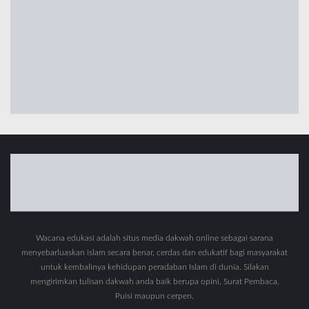
Wacana edukasi adalah situs media dakwah online sebagai sarana
menyebarluaskan islam secara benar, cerdas dan edukatif bagi masyarakat
untuk kembalinya kehidupan peradaban Islam di dunia. Silakan
mengirimkan tulisan dakwah anda baik berupa opini, Surat Pembaca,
Puisi maupun cerpen.