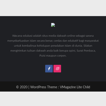
Wacana edukasi adalah situs media dakwah online sebagai sarana
menyebarluaskan islam secara benar, cerdas dan edukatif bagi masyarakat
untuk kembalinya kehidupan peradaban Islam di dunia. Silakan
mengirimkan tulisan dakwah anda baik berupa opini, Surat Pembaca,
Puisi maupun cerpen.
© 2020 | WordPress Theme :
VMagazine Lite Child