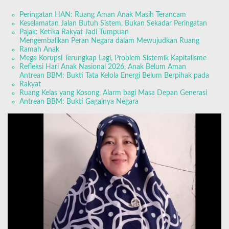
Peringatan HAN: Ruang Aman Anak Masih Terancam
Keselamatan Jalan Butuh Sistem, Bukan Sekadar Peringatan
Pajak: Ketika Rakyat Jadi Tumpuan
Mengembalikan Peran Negara dalam Mewujudkan Ruang
Ramah Anak
Mega Korupsi Terungkap Lagi, Problem Sistemik Kapitalisme
Refleksi Hari Anak Nasional 2026, Anak Belum Aman
Antrean BBM: Bukti Tata Kelola Energi Belum Berpihak pada
Rakyat
Ruang Kelas yang Kosong, Alarm bagi Masa Depan Generasi
Antrean BBM: Bukti Gagalnya Negara