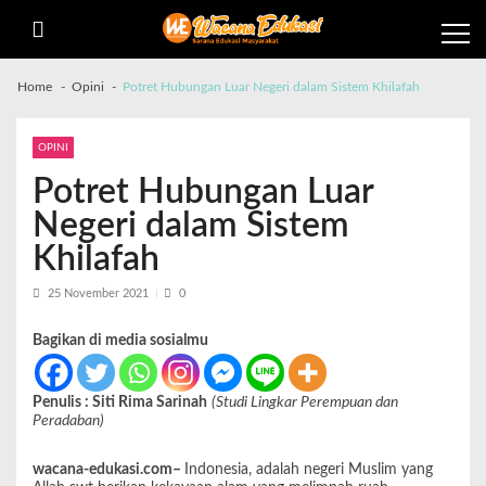
Home
Opini
Potret Hubungan Luar Negeri dalam Sistem Khilafah
OPINI
Potret Hubungan Luar
Negeri dalam Sistem
Khilafah
25 November 2021
0
Bagikan di media sosialmu
Penulis : Siti Rima Sarinah
(Studi Lingkar Perempuan dan
Peradaban)
wacana-edukasi.com–
Indonesia, adalah negeri Muslim yang