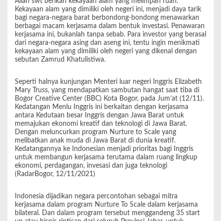
Allah swt berikan kekayaan alam yang melimpah ruah.
Kekayaan alam yang dimiliki oleh negeri ini, menjadi daya tarik
bagi negara-negara barat berbondong-bondong menawarkan
berbagai macam kerjasama dalam bentuk investasi. Penawaran
kerjasama ini, bukanlah tanpa sebab. Para investor yang berasal
dari negara-negara asing dan aseng ini, tentu ingin menikmati
kekayaan alam yang dimiliki oleh negeri yang dikenal dengan
sebutan Zamrud Khatulistiwa.
Seperti halnya kunjungan Menteri luar negeri Inggris Elizabeth
Mary Truss, yang mendapatkan sambutan hangat saat tiba di
Bogor Creative Center (BBC) Kota Bogor, pada Jum’at (12/11).
Kedatangan Menlu Inggris ini berkaitan dengan kerjasama
antara Kedutaan besar Inggris dengan Jawa Barat untuk
memajukan ekonomi kreatif dan teknologi di Jawa Barat.
Dengan meluncurkan program Nurture to Scale yang
melibatkan anak muda di Jawa Barat di dunia kreatif.
Kedatangannya ke Indonesian menjadi prioritas bagi Inggris
untuk membangun kerjasama terutama dalam ruang lingkup
ekonomi, perdagangan, invesasi dan juga teknologi
(RadarBogor, 12/11/2021)
Indonesia dijadikan negara percontohan sebagai mitra
kerjasama dalam program Nurture To Scale dalam kerjasama
bilateral. Dan dalam program tersebut menggandeng 35 start