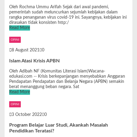
Oleh Rochma Ummu Arifah Sejak dari awal pandemi,
pemerintah sudah meluncurkan sejumlah kebijakan dalam
rangka penanganan virus covid-19 ini. Sayangnya, kebijakan ini
dirasakan tidak konsisten http:/
Read More
OPINI
8 August 2021
0
Islam Atasi Krisis APBN
Oleh Adibah NF (Komunitas Literasi Islam)Wacana-
edukasi.com -- Krisis berkepanjangan menyebabkan Anggaran
Pendapatan Pendapatan dan Belanja Negara (APBN) semakin
berat menanggung beban negara. Sat
Read More
OPINI
3 October 2022
0
Program Belajar Luar Studi, Akankah Masalah
Pendidikan Teratasi?