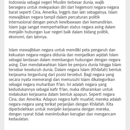
Indonesia sebagai negeri Muslim terbesar dunia, wajib
bersegera untuk melepaskan diri dari hegemoni negara-negara
barat seperti Cina, Amerika, Inggris dan lain sebagainya. Islam
mewajibkan negara tampil dalam percaturan politik
internasional dengan penuh kewibawaan dan kemandirian.
Islam juga sangat memperhatikan status negara asing dalam
menjalin hubungan luar negeri baik dalam bidang politik,
ekonomi, dan lainnya.
Islam mewajibkan negara untuk memiliki peta pengaruh dan
kekuatan negara-negara didunia dan menjadikan aqidah Islam
sebagai landasan dalam membangun hubungan dengan negara
asing. Dan mendakwahkan Islam ke penjuru dunia hingga Islam
tersebar keseluruh dunia. Dalam negara Islam (Khilafah) bentuk
kerjasama tergantung dari posisi tersebut. Bagi negara yang
secara nyata memerangi dan memusuhi Islam dikategorikan
sebagai negara muhariban fi’lan. Ini adalah negara yang
kedudukannya sebagai kafir fi’lan, maka diharamkan untuk
melakukan kerjasama dalam bentuk apapun. Seperti negara
Cina, dan Amerika. Adapun negara kafir muahid, mereka adalah
negara-negara yang terikat perjanjian dengan Khilafah. Kita
diperbolehkan untuk menjalin kerjasama dengan mereka,
dengan syarat tidak menimbulkan kerugian dan mengancam
kedaulatan.