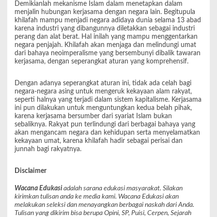
Demikianlah mekanisme Islam dalam menetapkan dalam
menjalin hubungan kerjasama dengan negara lain. Begitupula
khilafah mampu menjadi negara adidaya dunia selama 13 abad
karena industri yang dibangunnya diletakkan sebagai industri
perang dan alat berat. Hal inilah yang mampu menggentarkan
negara penjajah. Khilafah akan menjaga dan melindungi umat
dari bahaya neoimperalisme yang bersembunyi dibalik tawaran
kerjasama, dengan seperangkat aturan yang komprehensif.
Dengan adanya seperangkat aturan ini, tidak ada celah bagi
negara-negara asing untuk mengeruk kekayaan alam rakyat,
seperti halnya yang terjadi dalam sistem kapitalisme. Kerjasama
ini pun dilakukan untuk menguntungkan kedua belah pihak,
karena kerjasama bersumber dari syariat Islam bukan
sebaliknya. Rakyat pun terlindungi dari berbagai bahaya yang
akan mengancam negara dan kehidupan serta menyelamatkan
kekayaan umat, karena khilafah hadir sebagai perisai dan
junnah bagi rakyatnya.
Disclaimer
Wacana Edukasi
adalah sarana edukasi masyarakat. Silakan
kirimkan tulisan anda ke media kami. Wacana Edukasi akan
melakukan seleksi dan menayangkan berbagai naskah dari Anda.
Tulisan yang dikirim bisa berupa Opini, SP, Puisi, Cerpen, Sejarah