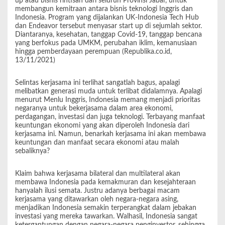
up atau bisnis rintisan dari seluruh Provinsi Jabar, untuk
membangun kemitraan antara bisnis teknologi Inggris dan
Indonesia. Program yang dijalankan UK-Indonesia Tech Hub
dan Endeavor tersebut menyasar start up di sejumlah sektor.
Diantaranya, kesehatan, tanggap Covid-19, tanggap bencana
yang berfokus pada UMKM, perubahan iklim, kemanusiaan
hingga pemberdayaan perempuan (Republika.co.id,
13/11/2021)
Selintas kerjasama ini terlihat sangatlah bagus, apalagi
melibatkan generasi muda untuk terlibat didalamnya. Apalagi
menurut Menlu Inggris, Indonesia memang menjadi prioritas
negaranya untuk bekerjasama dalam area ekonomi,
perdagangan, investasi dan juga teknologi. Terbayang manfaat
keuntungan ekonomi yang akan diperoleh Indonesia dari
kerjasama ini. Namun, benarkah kerjasama ini akan membawa
keuntungan dan manfaat secara ekonomi atau malah
sebaliknya?
Klaim bahwa kerjasama bilateral dan multilateral akan
membawa Indonesia pada kemakmuran dan kesejahteraan
hanyalah ilusi semata. Justru adanya berbagai macam
kerjasama yang ditawarkan oleh negara-negara asing,
menjadikan Indonesia semakin terperangkat dalam jebakan
investasi yang mereka tawarkan. Walhasil, Indonesia sangat