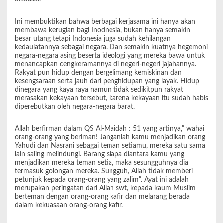
Ini membuktikan bahwa berbagai kerjasama ini hanya akan
membawa kerugian bagi Inodnesia, bukan hanya semakin
besar utang tetapi Indonesia juga sudah kehilangan
kedaulatannya sebagai negara. Dan semakin kuatnya hegemoni
negara-negara asing beserta ideologi yang mereka bawa untuk
menancapkan cengkeramannya di negeri-negeri jajahannya.
Rakyat pun hidup dengan bergelimang kemiskinan dan
kesengsaraan serta jauh dari penghidupan yang layak. Hidup
dinegara yang kaya raya namun tidak sedikitpun rakyat
merasakan kekayaan tersebut, karena kekayaan itu sudah habis
diperebutkan oleh negara-negara barat.
Allah berfirman dalam QS Al-Maidah : 51 yang artinya,” wahai
orang-orang yang beriman! Janganlah kamu menjadikan orang
Yahudi dan Nasrani sebagai teman setiamu, mereka satu sama
lain saling melindungi. Barang siapa diantara kamu yang
menjadikan mereka teman setia, maka sesungguhnya dia
termasuk golongan mereka. Sungguh, Allah tidak memberi
petunjuk kepada orang-orang yang zalim”. Ayat ini adalah
merupakan peringatan dari Allah swt, kepada kaum Muslim
berteman dengan orang-orang kafir dan melarang berada
dalam kekuasaan orang-orang kafir.