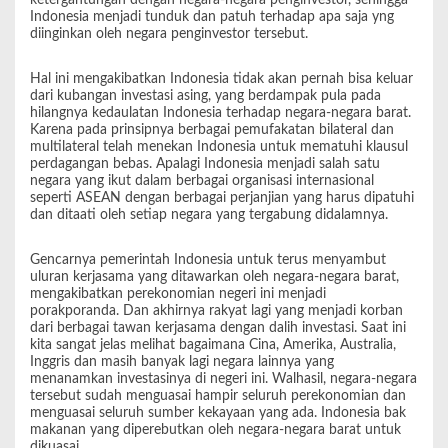
ketergantungan dengan negara-negara penginvestor, sehingga
Indonesia menjadi tunduk dan patuh terhadap apa saja yng
diinginkan oleh negara penginvestor tersebut.
Hal ini mengakibatkan Indonesia tidak akan pernah bisa keluar
dari kubangan investasi asing, yang berdampak pula pada
hilangnya kedaulatan Indonesia terhadap negara-negara barat.
Karena pada prinsipnya berbagai pemufakatan bilateral dan
multilateral telah menekan Indonesia untuk mematuhi klausul
perdagangan bebas. Apalagi Indonesia menjadi salah satu
negara yang ikut dalam berbagai organisasi internasional
seperti ASEAN dengan berbagai perjanjian yang harus dipatuhi
dan ditaati oleh setiap negara yang tergabung didalamnya.
Gencarnya pemerintah Indonesia untuk terus menyambut
uluran kerjasama yang ditawarkan oleh negara-negara barat,
mengakibatkan perekonomian negeri ini menjadi
porakporanda. Dan akhirnya rakyat lagi yang menjadi korban
dari berbagai tawan kerjasama dengan dalih investasi. Saat ini
kita sangat jelas melihat bagaimana Cina, Amerika, Australia,
Inggris dan masih banyak lagi negara lainnya yang
menanamkan investasinya di negeri ini. Walhasil, negara-negara
tersebut sudah menguasai hampir seluruh perekonomian dan
menguasai seluruh sumber kekayaan yang ada. Indonesia bak
makanan yang diperebutkan oleh negara-negara barat untuk
dikuasai.