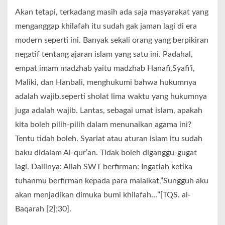
Akan tetapi, terkadang masih ada saja masyarakat yang
menganggap khilafah itu sudah gak jaman lagi di era
modern seperti ini. Banyak sekali orang yang berpikiran
negatif tentang ajaran islam yang satu ini. Padahal,
empat imam madzhab yaitu madzhab Hanafi,Syafi’i,
Maliki, dan Hanbali, menghukumi bahwa hukumnya
adalah wajib.seperti sholat lima waktu yang hukumnya
juga adalah wajib. Lantas, sebagai umat islam, apakah
kita boleh pilih-pilih dalam menunaikan agama ini?
Tentu tidah boleh. Syariat atau aturan islam itu sudah
baku didalam Al-qur’an. Tidak boleh diganggu-gugat
lagi. Dalilnya: Allah SWT berfirman: Ingatlah ketika
tuhanmu berfirman kepada para malaikat,”Sungguh aku
akan menjadikan dimuka bumi khilafah…”[TQS. al-
Baqarah [2];30].