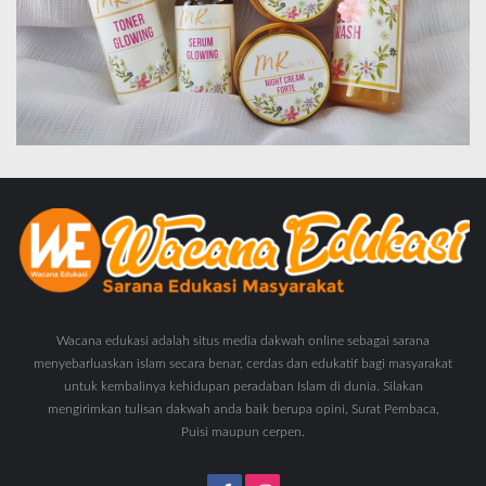
Wacana edukasi adalah situs media dakwah online sebagai sarana
menyebarluaskan islam secara benar, cerdas dan edukatif bagi masyarakat
untuk kembalinya kehidupan peradaban Islam di dunia. Silakan
mengirimkan tulisan dakwah anda baik berupa opini, Surat Pembaca,
Puisi maupun cerpen.