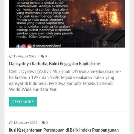
15 August 2022
0
Dahsyatnya Karhutla, Bukti Kegagalan Kapitalisme
Oleh : Dyahwin(Aktivis Muslimah DIY)wacana-edukasi.com--
Pada tahun 1997 dan 1998 terjadi kebakaran hutan yang
dahsyat di Indonesia. Peristiwa karhutla tersebut disebut
World Wide Fund for Nat
READ MORE
12 January 2024
0
Ilusi Kesejahteraan Perempuan di Balik Indeks Pembangunan