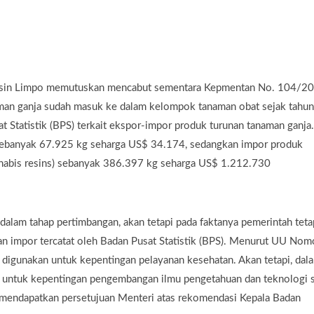
Yasin Limpo memutuskan mencabut sementara Kepmentan No. 104/2
naman ganja sudah masuk ke dalam kelompok tanaman obat sejak tahun
 Statistik (BPS) terkait ekspor-impor produk turunan tanaman ganja.
) sebanyak 67.925 kg seharga US$ 34.174, sedangkan impor produk
nnabis resins) sebanyak 386.397 kg seharga US$ 1.212.730
dalam tahap pertimbangan, akan tetapi pada faktanya pemerintah teta
n impor tercatat oleh Badan Pusat Statistik (BPS). Menurut UU Nom
 digunakan untuk kepentingan pelayanan kesehatan. Akan tetapi, dal
an untuk kepentingan pengembangan ilmu pengetahuan dan teknologi s
h mendapatkan persetujuan Menteri atas rekomendasi Kepala Badan