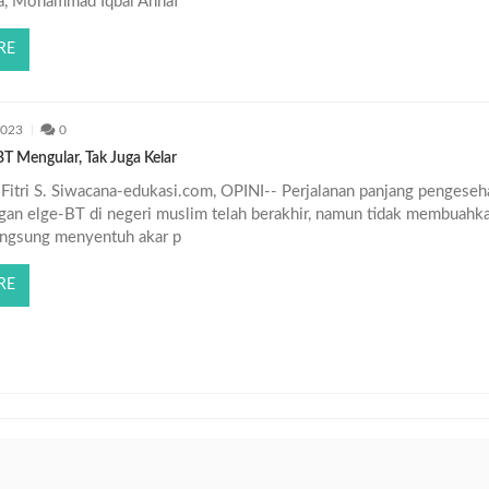
a, Mohammad Iqbal Ahnaf
RE
2023
0
T Mengular, Tak Juga Kelar
Fitri S. Siwacana-edukasi.com, OPINI-- Perjalanan panjang pengeseh
gan elge-BT di negeri muslim telah berakhir, namun tidak membuahk
langsung menyentuh akar p
RE