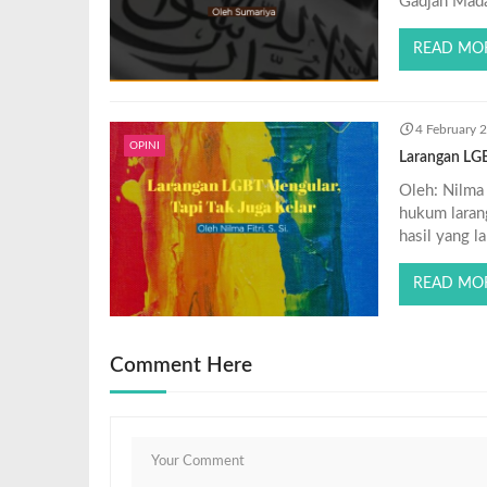
Gadjah Mad
READ MO
4 February 
OPINI
Larangan LGB
Oleh: Nilma 
hukum laran
hasil yang 
READ MO
Comment Here