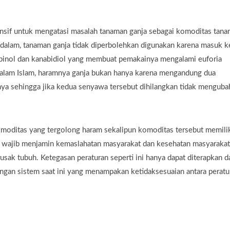
ensif untuk mengatasi masalah tanaman ganja sebagai komoditas tan
endalam, tanaman ganja tidak diperbolehkan digunakan karena masuk k
binol dan kanabidiol yang membuat pemakainya mengalami euforia
alam Islam, haramnya ganja bukan hanya karena mengandung dua
nya sehingga jika kedua senyawa tersebut dihilangkan tidak menguba
omoditas yang tergolong haram sekalipun komoditas tersebut memili
a wajib menjamin kemaslahatan masyarakat dan kesehatan masyarakat
ak tubuh. Ketegasan peraturan seperti ini hanya dapat diterapkan d
engan sistem saat ini yang menampakan ketidaksesuaian antara peratu