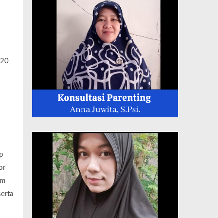
020
p
or
am
erta