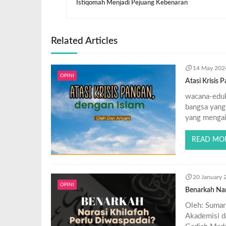
Istiqomah Menjadi Pejuang Kebenaran
Related Articles
14 May 202
OPINI
Atasi Krisis 
wacana-eduk
bangsa yang 
yang mengair
READ MO
20 January 
OPINI
Benarkah Nar
Oleh: Sumar
Akademisi da