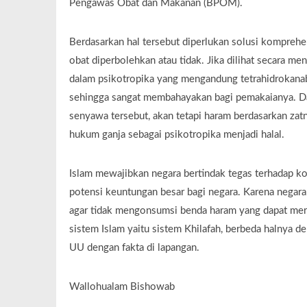
Pengawas Obat dan Makanan (BPOM).
Berdasarkan hal tersebut diperlukan solusi kompreh
obat diperbolehkan atau tidak. Jika dilihat secara m
dalam psikotropika yang mengandung tetrahidrokana
sehingga sangat membahayakan bagi pemakaianya. D
senyawa tersebut, akan tetapi haram berdasarkan zat
hukum ganja sebagai psikotropika menjadi halal.
Islam mewajibkan negara bertindak tegas terhadap k
potensi keuntungan besar bagi negara. Karena negar
agar tidak mengonsumsi benda haram yang dapat merus
sistem Islam yaitu sistem Khilafah, berbeda halnya d
UU dengan fakta di lapangan.
Wallohualam Bishowab