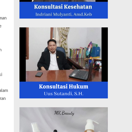
aman
e
h
ki
alam
ran