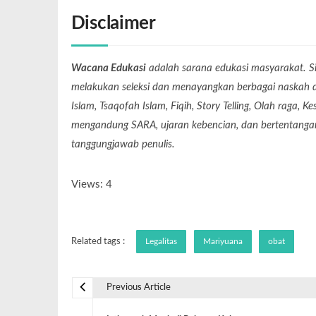
Disclaimer
Wacana Edukasi
adalah sarana edukasi masyarakat. Si
melakukan seleksi dan menayangkan berbagai naskah dari
Islam, Tsaqofah Islam, Fiqih, Story Telling, Olah raga, 
mengandung SARA, ujaran kebencian, dan bertentangan 
tanggungjawab penulis.
Views: 4
Related tags :
Legalitas
Mariyuana
obat
Previous Article