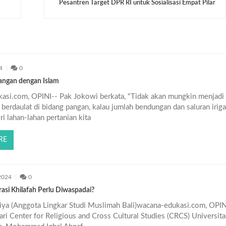
Pesantren Target DPR RI untuk Sosialisasi Empat Pilar
4
0
Pangan dengan Islam
asi.com, OPINI-- Pak Jokowi berkata, "Tidak akan mungkin menjadi
berdaulat di bidang pangan, kalau jumlah bendungan dan saluran iriga
i lahan-lahan pertanian kita
RE
2024
0
asi Khilafah Perlu Diwaspadai?
iya (Anggota Lingkar Studi Muslimah Bali)wacana-edukasi.com, OPIN
ri Center for Religious and Cross Cultural Studies (CRCS) Universita