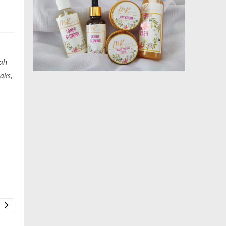
rah
aks,