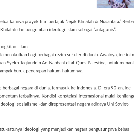
keluarkannya proyek film bertajuk “Jejak Khilafah di Nusantara.” Berba
 Khilafah dan pengemban ideologi Islam sebagai “antagonis”.
angkitan Islam
menakutkan bagi berbagai rezim sekuler di dunia. Awalnya, ide ini 
ikan Syekh Taqiyuddin An-Nabhani di al-Quds Palestina, untuk menan
la dampak buruk penerapan hukum-hukumnya.
e berbagai negara di dunia, termasuk ke Indonesia. Di era 90-an, ide
mentum terbaiknya. Kondisi konstelasi internasional mulai kehilang
deologi sosialisme -dan direpresentasi negara adidaya Uni Soviet-
 satu-satunya ideologi yang menjadikan negara pengusungnya bebas