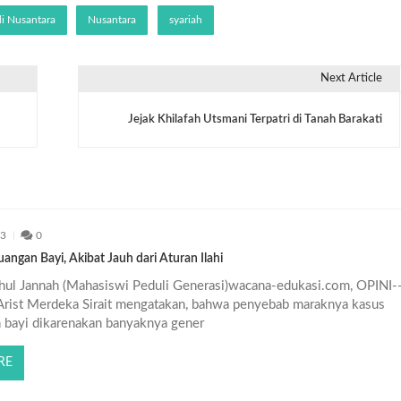
di Nusantara
Nusantara
syariah
Next Article
Jejak Khilafah Utsmani Terpatri di Tanah Barakati
23
0
ngan Bayi, Akibat Jauh dari Aturan Ilahi
ahul Jannah (Mahasiswi Peduli Generasi)wacana-edukasi.com, OPINI-
Arist Merdeka Sirait mengatakan, bahwa penyebab maraknya kasus
bayi dikarenakan banyaknya gener
RE