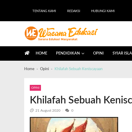
TENTANG KAMI
REDAKSI
HUBUNGI KAMI
Wacana Edukasi
Sarana Edukasi Masyarakat
HOME
PENDIDIKAN
OPINI
SYIAR ISL
Home
Opini
Khilafah Sebuah Keniscayaan
OPINI
Khilafah Sebuah Kenis
21 August 2020
0