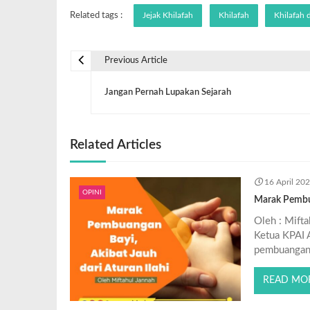
Related tags :
Jejak Khilafah
Khilafah
Khilafah 
Previous Article
Jangan Pernah Lupakan Sejarah
Related Articles
16 April 20
OPINI
Marak Pembua
Oleh : Mift
Ketua KPAI 
pembuangan 
READ MO