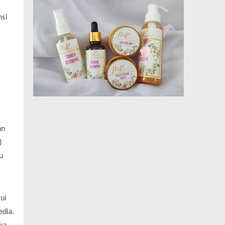
nsi
an
)
u
ui
edia.