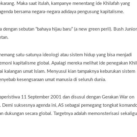
karang. Maka saat itulah, kampanye menentang ide Khilafah yang
 agenda bersama negara-negara adidaya pengusung kapitalisme.
 dengan sebutan “bahaya hijau baru” (a new green peril). Bush Junior
etan.
 memang satu-satunya ideologi atau sistem hidup yang bisa menjadi
oni kapitalisme global. Apalagi mereka melihat ide penegakan Khil
ai kalangan umat Islam. Menyusul kian tampaknya keburukan sistem
enyebab kesengsaraan umat manusia di seluruh dunia.
caperistiwa 11 September 2001 dan disusul dengan Gerakan War on
. Demi suksesnya agenda ini, AS sebagai pemegang tongkat komando
an dukungan secara global. Targetnya adalah memonsterisasi sekalig