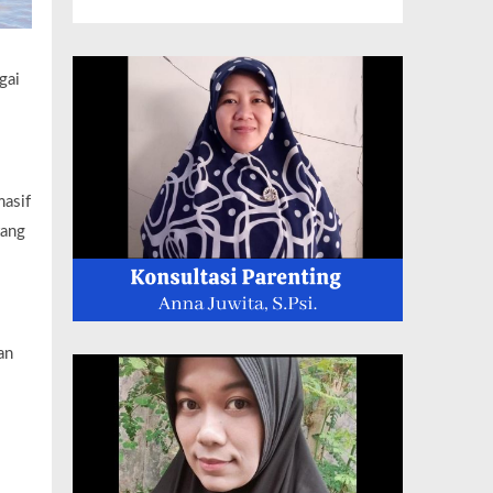
gai
masif
tang
an