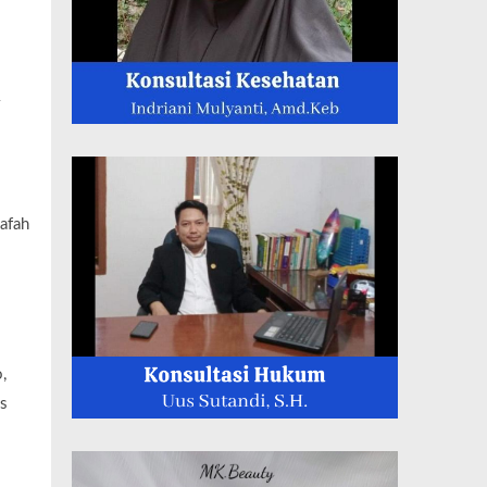
afah
,
us