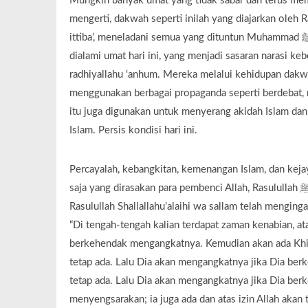
Mungkin banyak umat yang tidak sabar dan terus me
mengerti, dakwah seperti inilah yang diajarkan oleh Rasulullah ﷺ. Kendati lama menuju garis finish, namu
ittiba’, meneladani semua yang dituntun Muhammad ﷺ dalam perkara yang kita diwajibkan mengikutinya tanpa . Apa yang
dialami umat hari ini, yang menjadi sasaran narasi kebencian, 
radhiyallahu ‘anhum. Mereka melalui kehidupan dakw
menggunakan berbagai propaganda seperti berdebat,
itu juga digunakan untuk menyerang akidah Islam d
Islam. Persis kondisi hari ini.
Percayalah, kebangkitan, kemenangan Islam, dan keja
Rasulullah Shallallahu’alaihi wa sallam telah menging
“Di tengah-tengah kalian terdapat zaman kenabian, ata
berkehendak mengangkatnya. Kemudian akan ada Khilaf
tetap ada. Lalu Dia akan mengangkatnya jika Dia be
tetap ada. Lalu Dia akan mengangkatnya jika Dia b
menyengsarakan; ia juga ada dan atas izin Allah akan