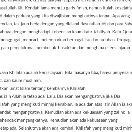
mpertanyakan efektivitas dakwah seperti ini. Namun hendaknya mere
n itulah kesejatian
tak jauh beda dengan yang dialami Rasulullah ﷺ dan para Sahabat
ahnya dengan menghadapi kebencian kaum kafir Jahiliyah. Kafir Qura
 menggugat, mencaci, melemparkan berbagai isu dan tuduhan. Propag
an para pemeluknya, membusuk-busukkan dan menghina esensi ajaran
yaan Khilafah adalah keniscayaan. Bila masanya tiba, hanya penyesal
saja yang dirasakan para pembenci Allah, Rasulullah ﷺ, dan kaum muslimin.
atkan umat Islam tentang kembalinya Khilafah.
s izin Allah ia tetap ada. Lalu, Dia akan mengangkatnya jika Dia
ah yang mengikuti minhaj kenabian. Ia ada dan atas izin Allah ia ak
rkendak mengangkatnya. Kemudian akan ada kekuasaan yang zalim; ia
erkehendak mengangkatnya. Kemudian akan ada kekuasaan yang
 tetap ada. Selanjutnya akan ada kembali Khilafah yang mengikuti minh