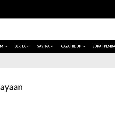
AM
BERITA
SASTRA
GAYA HIDUP
SURAT PEMB
cayaan