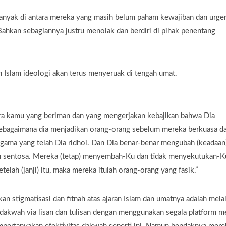
. Banyak di antara mereka yang masih belum paham kewajiban dan urge
ahkan sebagiannya justru menolak dan berdiri di pihak penentang
ah Islam ideologi akan terus menyeruak di tengah umat.
tara kamu yang beriman dan yang mengerjakan kebajikan bahwa Dia
ebagaimana dia menjadikan orang-orang sebelum mereka berkuasa d
ama yang telah Dia ridhoi. Dan Dia benar-benar mengubah (keadaan
an sentosa. Mereka (tetap) menyembah-Ku dan tidak menyekutukan-K
etelah (janji) itu, maka mereka itulah orang-orang yang fasik.”
an stigmatisasi dan fitnah atas ajaran Islam dan umatnya adalah melal
dakwah via lisan dan tulisan dengan menggunakan segala platform m