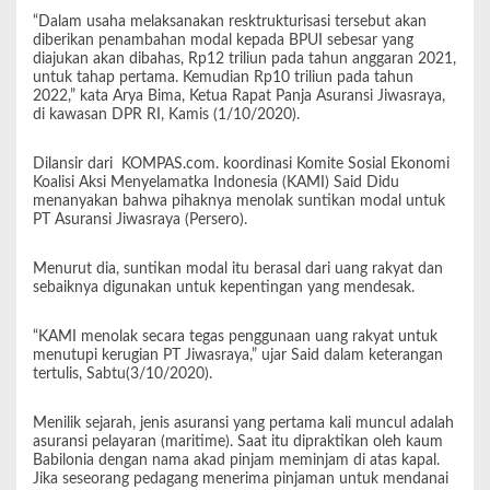
“Dalam usaha melaksanakan resktrukturisasi tersebut akan
diberikan penambahan modal kepada BPUI sebesar yang
diajukan akan dibahas, Rp12 triliun pada tahun anggaran 2021,
untuk tahap pertama. Kemudian Rp10 triliun pada tahun
2022,” kata Arya Bima, Ketua Rapat Panja Asuransi Jiwasraya,
di kawasan DPR RI, Kamis (1/10/2020).
Dilansir dari KOMPAS.com. koordinasi Komite Sosial Ekonomi
Koalisi Aksi Menyelamatka Indonesia (KAMI) Said Didu
menanyakan bahwa pihaknya menolak suntikan modal untuk
PT Asuransi Jiwasraya (Persero).
Menurut dia, suntikan modal itu berasal dari uang rakyat dan
sebaiknya digunakan untuk kepentingan yang mendesak.
“KAMI menolak secara tegas penggunaan uang rakyat untuk
menutupi kerugian PT Jiwasraya,” ujar Said dalam keterangan
tertulis, Sabtu(3/10/2020).
Menilik sejarah, jenis asuransi yang pertama kali muncul adalah
asuransi pelayaran (maritime). Saat itu dipraktikan oleh kaum
Babilonia dengan nama akad pinjam meminjam di atas kapal.
Jika seseorang pedagang menerima pinjaman untuk mendanai