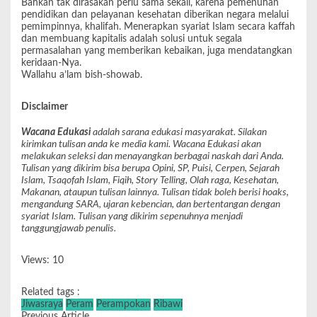
Bahkan tak dirasakan perlu sama sekali, karena pemenuhan
pendidikan dan pelayanan kesehatan diberikan negara melalui
pemimpinnya, khalifah. Menerapkan syariat Islam secara kaffah
dan membuang kapitalis adalah solusi untuk segala
permasalahan yang memberikan kebaikan, juga mendatangkan
keridaan-Nya.
Wallahu a’lam bish-showab.
Disclaimer
Wacana Edukasi
adalah sarana edukasi masyarakat. Silakan
kirimkan tulisan anda ke media kami. Wacana Edukasi akan
melakukan seleksi dan menayangkan berbagai naskah dari Anda.
Tulisan yang dikirim bisa berupa Opini, SP, Puisi, Cerpen, Sejarah
Islam, Tsaqofah Islam, Fiqih, Story Telling, Olah raga, Kesehatan,
Makanan, ataupun tulisan lainnya. Tulisan tidak boleh berisi hoaks,
mengandung SARA, ujaran kebencian, dan bertentangan dengan
syariat Islam. Tulisan yang dikirim sepenuhnya menjadi
tanggungjawab penulis.
Views: 10
Related tags :
Jiwasraya
Peram
Perampokan
Ribawi
Previous Article