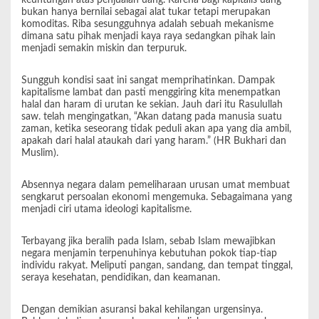
keuntungan atas penjualan uang. Karena bagi kapitalis uang
bukan hanya bernilai sebagai alat tukar tetapi merupakan
komoditas. Riba sesungguhnya adalah sebuah mekanisme
dimana satu pihak menjadi kaya raya sedangkan pihak lain
menjadi semakin miskin dan terpuruk.
Sungguh kondisi saat ini sangat memprihatinkan. Dampak
kapitalisme lambat dan pasti menggiring kita menempatkan
halal dan haram di urutan ke sekian. Jauh dari itu Rasulullah
saw. telah mengingatkan, “Akan datang pada manusia suatu
zaman, ketika seseorang tidak peduli akan apa yang dia ambil,
apakah dari halal ataukah dari yang haram.” (HR Bukhari dan
Muslim).
Absennya negara dalam pemeliharaan urusan umat membuat
sengkarut persoalan ekonomi mengemuka. Sebagaimana yang
menjadi ciri utama ideologi kapitalisme.
Terbayang jika beralih pada Islam, sebab Islam mewajibkan
negara menjamin terpenuhinya kebutuhan pokok tiap-tiap
individu rakyat. Meliputi pangan, sandang, dan tempat tinggal,
seraya kesehatan, pendidikan, dan keamanan.
Dengan demikian asuransi bakal kehilangan urgensinya.