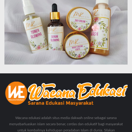
Wacana edukasi adalah situs media dakwah online sebagai sarana
menyebarluaskan islam secara benar, cerdas dan edukatif bagi masyarakat
untuk kembalinya kehidupan peradaban Islam di dunia. Silakan