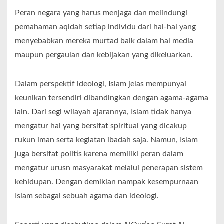
Peran negara yang harus menjaga dan melindungi
pemahaman aqidah setiap individu dari hal-hal yang
menyebabkan mereka murtad baik dalam hal media
maupun pergaulan dan kebijakan yang dikeluarkan.
Dalam perspektif ideologi, Islam jelas mempunyai
keunikan tersendiri dibandingkan dengan agama-agama
lain. Dari segi wilayah ajarannya, Islam tidak hanya
mengatur hal yang bersifat spiritual yang dicakup
rukun iman serta kegiatan ibadah saja. Namun, Islam
juga bersifat politis karena memiliki peran dalam
mengatur urusn masyarakat melalui penerapan sistem
kehidupan. Dengan demikian nampak kesempurnaan
Islam sebagai sebuah agama dan ideologi.