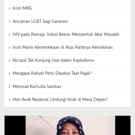
Ironi MBG
Ancaman LGBT bagi Generasi
HIV pada Remaja, Solusi Belum Menyentuh Akar Masalah
Ironi Manis Kemerdekaan di Atas Pahitnya Kemiskinan
Korupsi Tak Kunjung Usai dalam Kapitalisme
Mengapa Rakyat Perlu Dipaksa Taat Pajak?
Menyoal Karhutla Sambas
Hari Anak Nasional, Lindungi Anak di Masa Depan?