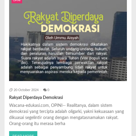
OPINI
20 October 2024
0
Rakyat Diperdaya Demokrasi
Wacana-edukasi.com, OPINI-- Realitanya, dalam sistem
demokrasi yang tercipta adalah oligarki, yakni kekuasaan yang
dikuasai segelintir orang dengan mengatasnamakan rakyat.
Orang-orang itu merasa berha