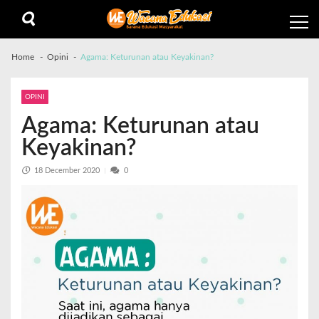
Home
Opini
Agama: Keturunan atau Keyakinan?
OPINI
Agama: Keturunan atau
Keyakinan?
18 December 2020
0