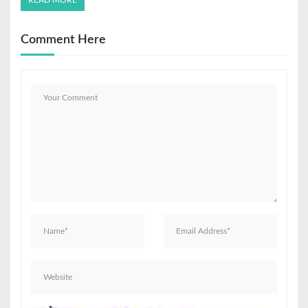
READ MORE
Comment Here