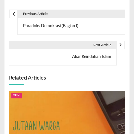
Previous Article
Paradoks Demokrasi (Bagian I)
Next Article
Akar Keindahan Islam
Related Articles
OPINI