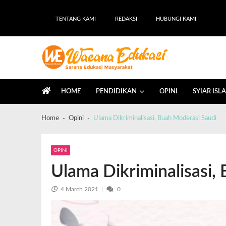
TENTANG KAMI
REDAKSI
HUBUNGI KAMI
Wacana Edukasi
Sarana Edukasi Masyarakat
HOME
PENDIDIKAN
OPINI
SYIAR ISL
Home
Opini
Ulama Dikriminalisasi, Buah Moderasi Saudi
OPINI
Ulama Dikriminalisasi,
4 March 2021
0