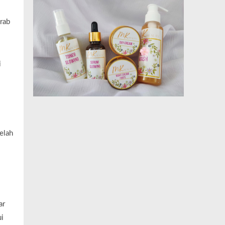
rab
i
elah
ar
i