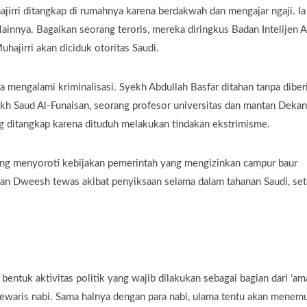
jirri ditangkap di rumahnya karena berdakwah dan mengajar ngaji. Ia
ainnya. Bagaikan seorang teroris, mereka diringkus Badan Intelijen A
hajirri akan diciduk otoritas Saudi.
a mengalami kriminalisasi. Syekh Abdullah Basfar ditahan tanpa diber
ikh Saud Al-Funaisan, seorang profesor universitas dan mantan Dekan
ng ditangkap karena dituduh melakukan tindakan ekstrimisme.
ang menyoroti kebijakan pemerintah yang mengizinkan campur baur
iman Dweesh tewas akibat penyiksaan selama dalam tahanan Saudi, set
bentuk aktivitas politik yang wajib dilakukan sebagai bagian dari ‘am
ewaris nabi. Sama halnya dengan para nabi, ulama tentu akan menemu