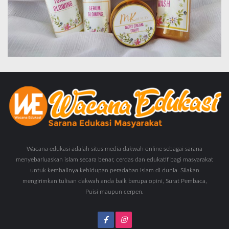
Wacana edukasi adalah situs media dakwah online sebagai sarana
menyebarluaskan islam secara benar, cerdas dan edukatif bagi masyarakat
untuk kembalinya kehidupan peradaban Islam di dunia. Silakan
mengirimkan tulisan dakwah anda baik berupa opini, Surat Pembaca,
Puisi maupun cerpen.