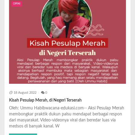
OPINI
18 August 2022
0
Kisah Pesulap Merah, di Negeri Terserah
Oleh: Ummu Habibwacana-edukasi.com-- Aksi Pesulap Merah
membongkar praktik dukun palsu mendapat berbagai respon
dari masyarakat. Video-videonya viral dan beredar luas via
medsos di banyak kanal. W