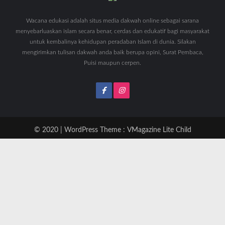
Wacana edukasi adalah situs media dakwah online sebagai sarana
menyebarluaskan islam secara benar, cerdas dan edukatif bagi masyarakat
untuk kembalinya kehidupan peradaban Islam di dunia. Silakan
mengirimkan tulisan dakwah anda baik berupa opini, Surat Pembaca,
Puisi maupun cerpen.
© 2020 | WordPress Theme :
VMagazine Lite Child