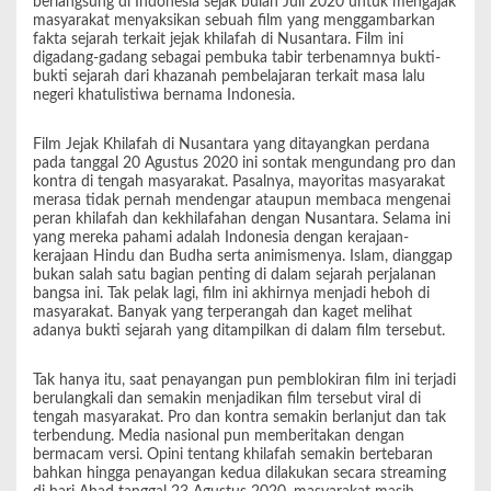
berlangsung di Indonesia sejak bulan Juli 2020 untuk mengajak
masyarakat menyaksikan sebuah film yang menggambarkan
fakta sejarah terkait jejak khilafah di Nusantara. Film ini
digadang-gadang sebagai pembuka tabir terbenamnya bukti-
bukti sejarah dari khazanah pembelajaran terkait masa lalu
negeri khatulistiwa bernama Indonesia.
Film Jejak Khilafah di Nusantara yang ditayangkan perdana
pada tanggal 20 Agustus 2020 ini sontak mengundang pro dan
kontra di tengah masyarakat. Pasalnya, mayoritas masyarakat
merasa tidak pernah mendengar ataupun membaca mengenai
peran khilafah dan kekhilafahan dengan Nusantara. Selama ini
yang mereka pahami adalah Indonesia dengan kerajaan-
kerajaan Hindu dan Budha serta animismenya. Islam, dianggap
bukan salah satu bagian penting di dalam sejarah perjalanan
bangsa ini. Tak pelak lagi, film ini akhirnya menjadi heboh di
masyarakat. Banyak yang terperangah dan kaget melihat
adanya bukti sejarah yang ditampilkan di dalam film tersebut.
Tak hanya itu, saat penayangan pun pemblokiran film ini terjadi
berulangkali dan semakin menjadikan film tersebut viral di
tengah masyarakat. Pro dan kontra semakin berlanjut dan tak
terbendung. Media nasional pun memberitakan dengan
bermacam versi. Opini tentang khilafah semakin bertebaran
bahkan hingga penayangan kedua dilakukan secara streaming