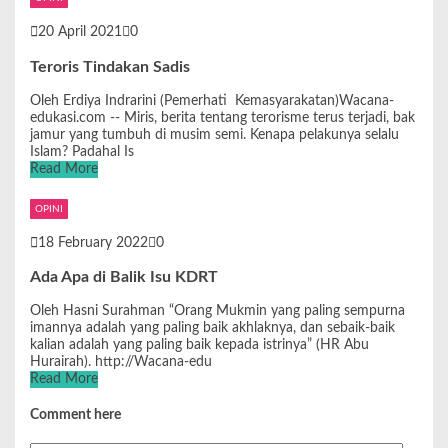
20 April 2021
0
Teroris Tindakan Sadis
Oleh Erdiya Indrarini (Pemerhati Kemasyarakatan)Wacana-
edukasi.com -- Miris, berita tentang terorisme terus terjadi, bak
jamur yang tumbuh di musim semi. Kenapa pelakunya selalu
Islam? Padahal Is
Read More
OPINI
18 February 2022
0
Ada Apa di Balik Isu KDRT
Oleh Hasni Surahman “Orang Mukmin yang paling sempurna
imannya adalah yang paling baik akhlaknya, dan sebaik-baik
kalian adalah yang paling baik kepada istrinya” (HR Abu
Hurairah). http://Wacana-edu
Read More
Comment here