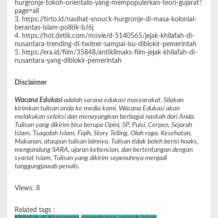
hurgronje-tokoh-orientalis-yang-mempopulerkan-teori-gujarat?
page=all
3. https://tirto.id/nasihat-snouck-hurgronje-di-masa-kolonial-
berantas-islam-politik-bJ6j
4. https://hot.detik.com/movie/d-5140565/jejak-khilafah-di-
nusantara-trending-di-twitter-sampai-isu-diblokir-pemerintah
5. https://era.id/film/35848/antiklimaks-film-jejak-khilafah-di-
nusantara-yang-diblokir-pemerintah
Disclaimer
Wacana Edukasi
adalah sarana edukasi masyarakat. Silakan
kirimkan tulisan anda ke media kami. Wacana Edukasi akan
melakukan seleksi dan menayangkan berbagai naskah dari Anda.
Tulisan yang dikirim bisa berupa Opini, SP, Puisi, Cerpen, Sejarah
Islam, Tsaqofah Islam, Fiqih, Story Telling, Olah raga, Kesehatan,
Makanan, ataupun tulisan lainnya. Tulisan tidak boleh berisi hoaks,
mengandung SARA, ujaran kebencian, dan bertentangan dengan
syariat Islam. Tulisan yang dikirim sepenuhnya menjadi
tanggungjawab penulis.
Views: 8
Related tags :