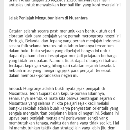
di hari Ahad tanggal 23 Agustus 2020, masyarakat masih
antusias untuk menyaksikan kembali film yang kontroversial ini.
Jejak Penjajah Mengubur Islam di Nusantara
Catatan sejarah secara pasti menunjukkan bentuk utuh dari
cipratan jejak para penjajah yang pernah merongrong negeri ini.
Portugis, Belanda, dan Jepang yang pernah menjajah Indonesia
secara fisik selama beratus-ratus tahun lamanya tercantum
dalam buku-buku sejarah yang dipelajari bangsa ini untuk
dapat dipahami dan diresapi agar menjadi pelajaran berharga
yang tidak terlupakan. Namun, tidak dapat dipungkiri bahwa
terdapat kepingan yang hilang dari catatan sejarah tersebut.
Sebuah intro yang mengiringi jejak para penjajah tersebut
dalam memorak-porandakan negeri ini.
Snouck Hurgronje adalah bukti nyata jejak penjajah di
Nusantara. Teori Gujarat dan kepura-puraan Islamnya,
seharusnya membuka mata kita bahwa bentangan sejarah di
Nusantara yang selama ini kita pelajari sejak kecil melalui
bangku sekolah adalah buah karya penyesatan orientalis yang
sengaja mengaburkan perjalanan Islam di negeri ini. Selama ini
upaya para penjajah mengalami perlawanan sengit yang
membutuhkan tenaga, waktu dan dana yang tidak sedikit. Hal
ini membutuhkan taktik dan strategi lain yang lebih jitu demi