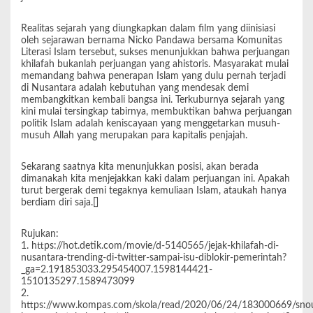
Realitas sejarah yang diungkapkan dalam film yang diinisiasi
oleh sejarawan bernama Nicko Pandawa bersama Komunitas
Literasi Islam tersebut, sukses menunjukkan bahwa perjuangan
khilafah bukanlah perjuangan yang ahistoris. Masyarakat mulai
memandang bahwa penerapan Islam yang dulu pernah terjadi
di Nusantara adalah kebutuhan yang mendesak demi
membangkitkan kembali bangsa ini. Terkuburnya sejarah yang
kini mulai tersingkap tabirnya, membuktikan bahwa perjuangan
politik Islam adalah keniscayaan yang menggetarkan musuh-
musuh Allah yang merupakan para kapitalis penjajah.
Sekarang saatnya kita menunjukkan posisi, akan berada
dimanakah kita menjejakkan kaki dalam perjuangan ini. Apakah
turut bergerak demi tegaknya kemuliaan Islam, ataukah hanya
berdiam diri saja.[]
Rujukan:
1. https://hot.detik.com/movie/d-5140565/jejak-khilafah-di-
nusantara-trending-di-twitter-sampai-isu-diblokir-pemerintah?
_ga=2.191853033.295454007.1598144421-
1510135297.1589473099
2.
https://www.kompas.com/skola/read/2020/06/24/183000669/sno