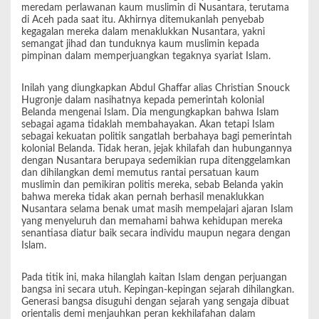
meredam perlawanan kaum muslimin di Nusantara, terutama
di Aceh pada saat itu. Akhirnya ditemukanlah penyebab
kegagalan mereka dalam menaklukkan Nusantara, yakni
semangat jihad dan tunduknya kaum muslimin kepada
pimpinan dalam memperjuangkan tegaknya syariat Islam.
Inilah yang diungkapkan Abdul Ghaffar alias Christian Snouck
Hugronje dalam nasihatnya kepada pemerintah kolonial
Belanda mengenai Islam. Dia mengungkapkan bahwa Islam
sebagai agama tidaklah membahayakan. Akan tetapi Islam
sebagai kekuatan politik sangatlah berbahaya bagi pemerintah
kolonial Belanda. Tidak heran, jejak khilafah dan hubungannya
dengan Nusantara berupaya sedemikian rupa ditenggelamkan
dan dihilangkan demi memutus rantai persatuan kaum
muslimin dan pemikiran politis mereka, sebab Belanda yakin
bahwa mereka tidak akan pernah berhasil menaklukkan
Nusantara selama benak umat masih mempelajari ajaran Islam
yang menyeluruh dan memahami bahwa kehidupan mereka
senantiasa diatur baik secara individu maupun negara dengan
Islam.
Pada titik ini, maka hilanglah kaitan Islam dengan perjuangan
bangsa ini secara utuh. Kepingan-kepingan sejarah dihilangkan.
Generasi bangsa disuguhi dengan sejarah yang sengaja dibuat
orientalis demi menjauhkan peran kekhilafahan dalam