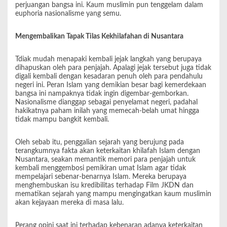
perjuangan bangsa ini. Kaum muslimin pun tenggelam dalam
euphoria nasionalisme yang semu.
Mengembalikan Tapak Tilas Kekhilafahan di Nusantara
Tdiak mudah menapaki kembali jejak langkah yang berupaya
dihapuskan oleh para penjajah. Apalagi jejak tersebut juga tidak
digali kembali dengan kesadaran penuh oleh para pendahulu
negeri ini. Peran Islam yang demikian besar bagi kemerdekaan
bangsa ini nampaknya tidak ingin digembar-gemborkan.
Nasionalisme dianggap sebagai penyelamat negeri, padahal
hakikatnya paham inilah yang memecah-belah umat hingga
tidak mampu bangkit kembali.
Oleh sebab itu, penggalian sejarah yang berujung pada
terangkumnya fakta akan keterkaitan khilafah Islam dengan
Nusantara, seakan memantik memori para penjajah untuk
kembali menggembosi pemikiran umat Islam agar tidak
mempelajari sebenar-benarnya Islam. Mereka berupaya
menghembuskan isu kredibilitas terhadap Film JKDN dan
mematikan sejarah yang mampu mengingatkan kaum muslimin
akan kejayaan mereka di masa lalu.
Perang opini saat ini terhadap kebenaran adanya keterkaitan