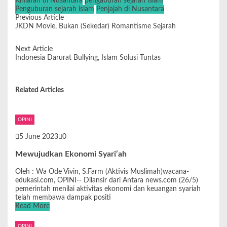
Khilafah di Nusantara
pengaburan sejarah islam
Penguburan sejarah islam
Penjajah di Nusantara
Previous Article
JKDN Movie, Bukan (Sekedar) Romantisme Sejarah
Next Article
Indonesia Darurat Bullying, Islam Solusi Tuntas
Related Articles
OPINI
5 June 2023
0
Mewujudkan Ekonomi Syari’ah
Oleh : Wa Ode Vivin, S.Farm (Aktivis Muslimah)wacana-
edukasi.com, OPINI-- Dilansir dari Antara news.com (26/5)
pemerintah menilai aktivitas ekonomi dan keuangan syariah
telah membawa dampak positi
Read More
OPINI