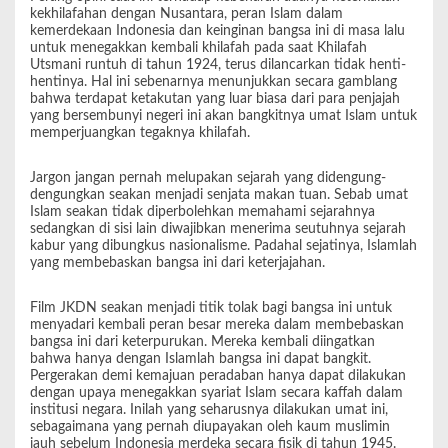
kekhilafahan dengan Nusantara, peran Islam dalam
kemerdekaan Indonesia dan keinginan bangsa ini di masa lalu
untuk menegakkan kembali khilafah pada saat Khilafah
Utsmani runtuh di tahun 1924, terus dilancarkan tidak henti-
hentinya. Hal ini sebenarnya menunjukkan secara gamblang
bahwa terdapat ketakutan yang luar biasa dari para penjajah
yang bersembunyi negeri ini akan bangkitnya umat Islam untuk
memperjuangkan tegaknya khilafah.
Jargon jangan pernah melupakan sejarah yang didengung-
dengungkan seakan menjadi senjata makan tuan. Sebab umat
Islam seakan tidak diperbolehkan memahami sejarahnya
sedangkan di sisi lain diwajibkan menerima seutuhnya sejarah
kabur yang dibungkus nasionalisme. Padahal sejatinya, Islamlah
yang membebaskan bangsa ini dari keterjajahan.
Film JKDN seakan menjadi titik tolak bagi bangsa ini untuk
menyadari kembali peran besar mereka dalam membebaskan
bangsa ini dari keterpurukan. Mereka kembali diingatkan
bahwa hanya dengan Islamlah bangsa ini dapat bangkit.
Pergerakan demi kemajuan peradaban hanya dapat dilakukan
dengan upaya menegakkan syariat Islam secara kaffah dalam
institusi negara. Inilah yang seharusnya dilakukan umat ini,
sebagaimana yang pernah diupayakan oleh kaum muslimin
jauh sebelum Indonesia merdeka secara fisik di tahun 1945.