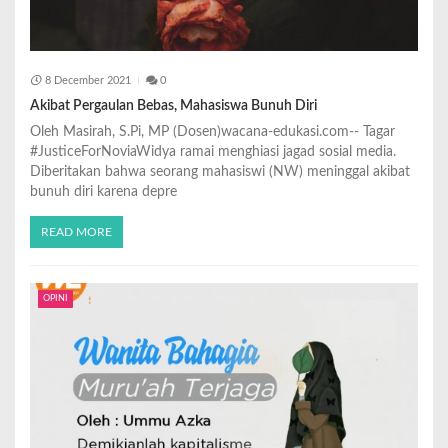
8 December 2021
0
Akibat Pergaulan Bebas, Mahasiswa Bunuh Diri
Oleh Masirah, S.Pi, MP (Dosen)wacana-edukasi.com-- Tagar
#JusticeForNoviaWidya ramai menghiasi jagad sosial media.
Diberitakan bahwa seorang mahasiswi (NW) meninggal akibat
bunuh diri karena depre
READ MORE
OPINI