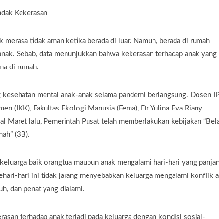
ndak Kekerasan
 merasa tidak aman ketika berada di luar. Namun, berada di rumah
anak. Sebab, data menunjukkan bahwa kekerasan terhadap anak yang
ma di rumah.
ng kesehatan mental anak-anak selama pandemi berlangsung. Dosen I
en (IKK), Fakultas Ekologi Manusia (Fema), Dr Yulina Eva Riany
l Maret lalu, Pemerintah Pusat telah memberlakukan kebijakan “Bela
mah” (3B).
 keluarga baik orangtua maupun anak mengalami hari-hari yang panjan
sehari-hari ini tidak jarang menyebabkan keluarga mengalami konflik a
uh, dan penat yang dialami.
asan terhadap anak terjadi pada keluarga dengan kondisi sosial-