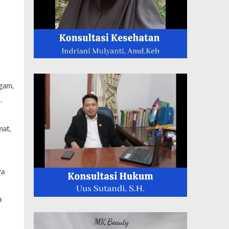
gam,
.
mat,
ya
a