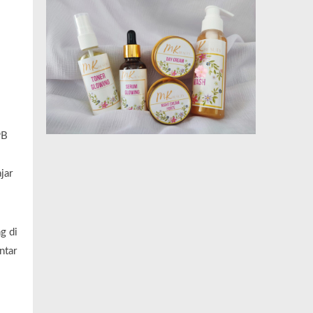
PB
jar
g di
ntar