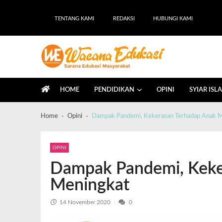
TENTANG KAMI
REDAKSI
HUBUNGI KAMI
Wacana Edukasi
Sarana Edukasi Masyarakat
HOME
PENDIDIKAN
OPINI
SYIAR ISL
Home
Opini
Dampak Pandemi, Kekerasan Terhadap Anak 
OPINI
Dampak Pandemi, Keke
Meningkat
14 November 2020
0