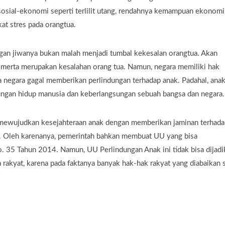
 sosial-ekonomi seperti terlilit utang, rendahnya kemampuan ekonomi
kat stres pada orangtua.
ngan jiwanya bukan malah menjadi tumbal kekesalan orangtua. Akan
a-merta merupakan kesalahan orang tua. Namun, negara memiliki hak
wa negara gagal memberikan perlindungan terhadap anak. Padahal, ana
sungan hidup manusia dan keberlangsungan sebuah bangsa dan negara.
k mewujudkan kesejahteraan anak dengan memberikan jaminan terhada
f. Oleh karenanya, pemerintah bahkan membuat UU yang bisa
 35 Tahun 2014. Namun, UU Perlindungan Anak ini tidak bisa dijadi
rakyat, karena pada faktanya banyak hak-hak rakyat yang diabaikan 