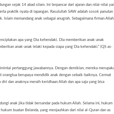
ungan sejak 14 abad silam. Ini terpancar dari ajaran dan nilai-nilai ya
erta praktik nyata di lapangan. Rasulullah SAW adalah sosok panutan
ak. Islam memandang anak sebagai anugrah. Sebagaimana firman Alla
menciptakan apa yang Dia kehendaki. Dia memberikan anak-anak
erikan anak-anak lelaki kepada siapa yang Dia kehendaki.” (QS as-
dimintai pertanggung jawabannya. Dengan demikian, mereka merupak
t orangtua berupaya mendidik anak dengan sebaik-baiknya. Cermat
 diri dan anaknya meraih keridhaan Allah dan apa saja yang bisa
ndungi anak jika tidak bersandar pada hukum Allah. Selama ini, hukum
r hukum buatan Belanda, yang menjauhkan dari nilai al-Quran dan as