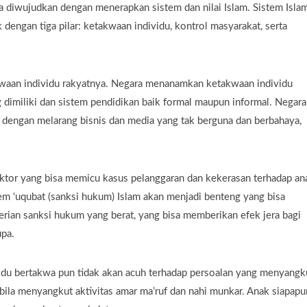
sa diwujudkan dengan menerapkan sistem dan nilai Islam. Sistem Isla
ngan tiga pilar: ketakwaan individu, kontrol masyarakat, serta
waan individu rakyatnya. Negara menanamkan ketakwaan individu
 dimiliki dan sistem pendidikan baik formal maupun informal. Negara
 dengan melarang bisnis dan media yang tak berguna dan berbahaya,
ktor yang bisa memicu kasus pelanggaran dan kekerasan terhadap an
em ‘uqubat (sanksi hukum) Islam akan menjadi benteng yang bisa
rian sanksi hukum yang berat, yang bisa memberikan efek jera bagi
upa.
ividu bertakwa pun tidak akan acuh terhadap persoalan yang menyangk
 bila menyangkut aktivitas amar ma’ruf dan nahi munkar. Anak siapapu