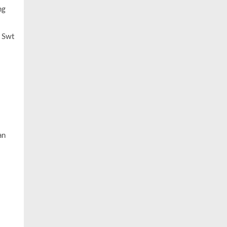
ng
h Swt
an