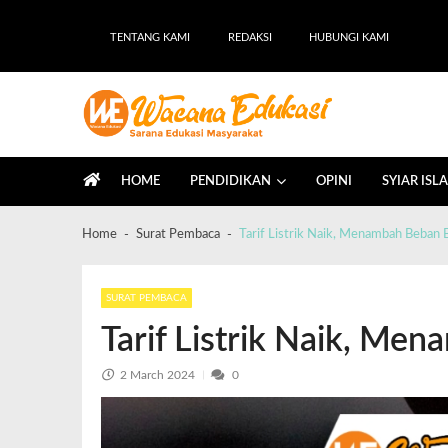
TENTANG KAMI
REDAKSI
HUBUNGI KAMI
Wacana Edukasi
Sarana Edukasi Masyarakat
HOME
PENDIDIKAN
OPINI
SYIAR ISL
Home
Surat Pembaca
Tarif Listrik Naik, Menambah Beban 
SURAT PEMBACA
Tarif Listrik Naik, Me
2 March 2024
0