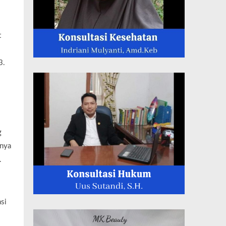
t
3.
g
gnya
.
asi