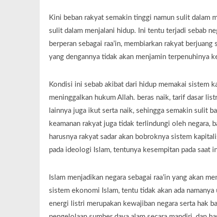
Kini beban rakyat semakin tinggi namun sulit dalam
sulit dalam menjalani hidup. Ini tentu terjadi sebab n
berperan sebagai raa’in, membiarkan rakyat berjuang s
yang dengannya tidak akan menjamin terpenuhinya ke
Kondisi ini sebab akibat dari hidup memakai sistem 
meninggalkan hukum Allah. beras naik, tarif dasar l
lainnya juga ikut serta naik, sehingga semakin sulit 
keamanan rakyat juga tidak terlindungi oleh negara, 
harusnya rakyat sadar akan bobroknya sistem kapitali
pada ideologi Islam, tentunya kesempitan pada saat ini
Islam menjadikan negara sebagai raa’in yang akan m
sistem ekonomi Islam, tentu tidak akan ada namanya 
energi listri merupakan kewajiban negara serta hak b
pengelolaan sumber daya alam secara mandiri, dan ha