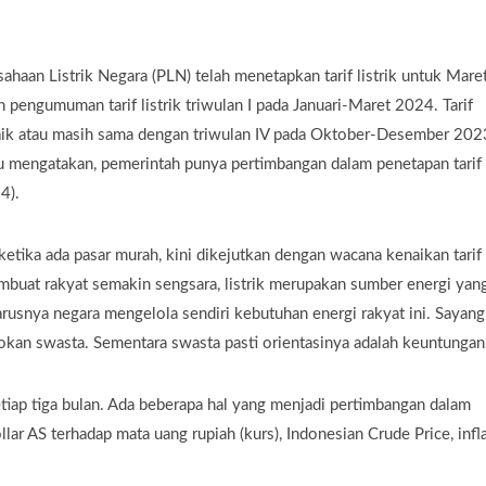
ahaan Listrik Negara (PLN) telah menetapkan tarif listrik untuk Mare
 pengumuman tarif listrik triwulan I pada Januari-Maret 2024. Tarif
 naik atau masih sama dengan triwulan IV pada Oktober-Desember 202
ulu mengatakan, pemerintah punya pertimbangan dalam penetapan tarif
4).
ketika ada pasar murah, kini dikejutkan dengan wacana kenaikan tarif
n membuat rakyat semakin sengsara, listrik merupakan sumber energi yan
arusnya negara mengelola sendiri kebutuhan energi rakyat ini. Sayan
sokan swasta. Sementara swasta pasti orientasinya adalah keuntungan
tiap tiga bulan. Ada beberapa hal yang menjadi pertimbangan dalam
dollar AS terhadap mata uang rupiah (kurs), Indonesian Crude Price, infl