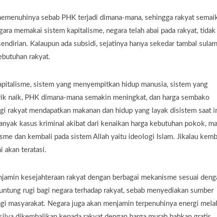
 memenuhinya sebab PHK terjadi dimana-mana, sehingga rakyat semai
egara memakai sistem kapitalisme, negara telah abai pada rakyat, tidak
endirian. Kalaupun ada subsidi, sejatinya hanya sekedar tambal sulam
butuhan rakyat.
kapitalisme, sistem yang menyempitkan hidup manusia, sistem yang
istrik naik, PHK dimana-mana semakin meningkat, dan harga sembako
bagi rakyat mendapatkan makanan dan hidup yang layak disistem saat in
banyak kasus kriminal akibat dari kenaikan harga kebutuhan pokok, m
sme dan kembali pada sistem Allah yaitu ideologi Islam. Jikalau kemb
 akan teratasi.
enjamin kesejahteraan rakyat dengan berbagai mekanisme sesuai deng
untung rugi bagi negara terhadap rakyat, sebab menyediakan sumber
agi masyarakat. Negara juga akan menjamin terpenuhinya energi melal
silya dikembalikan kepada rakyat dengan harga murah bahkan gratis.