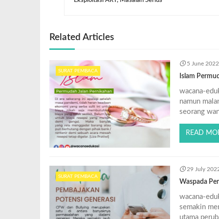
Related Articles
5 June 202
SURAT PEMBACA
Islam Permud
wacana-eduk
namun malang
seorang wani
READ MO
29 July 202
SURAT PEMBACA
Waspada Pem
wacana-eduk
semakin men
utama peruba