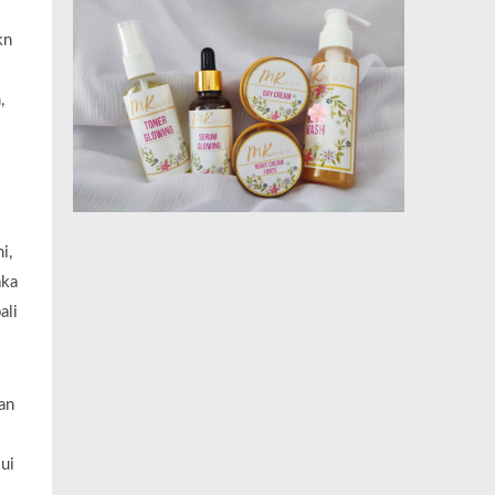
kn
,
i,
aka
ali
an
ui