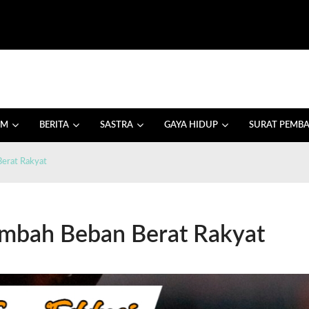
AM
BERITA
SASTRA
GAYA HIDUP
SURAT PEMB
Berat Rakyat
nambah Beban Berat Rakyat