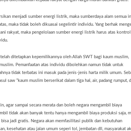
versikan menjadi sumber energi listrik, maka sumberdaya alam semua in
as, maka tidak boleh dikuasai segelintir individu. Yang berhak meng
ani rakyat, maka pengelolaan sumber energi listrik harus atas kontrol
vidu.
 telah ditetapkan kepemilikannya oleh Allah SWT bagi kaum muslim,
 muslim. Pemanfaatan atas individu dibolehkan namun tidak untuk
hnya tidak terbatas ini masuk pada jenis-jenis harta milik umum. Se
sul saw “kaum muslim berserikat dalam tiga hal, air, padang rumput, 
gkin, agar sampai secara merata dan boleh negara mengambil biaya
mbil tidak akan banyak tentu hanya mengambil biaya produksi saja, 
n bisa jadi gratis. Negara akan memfasilitasi publik dan kebutuhan
an, kesehatan atau jalan umum seperi tol, jembatan dll, masyarakat a