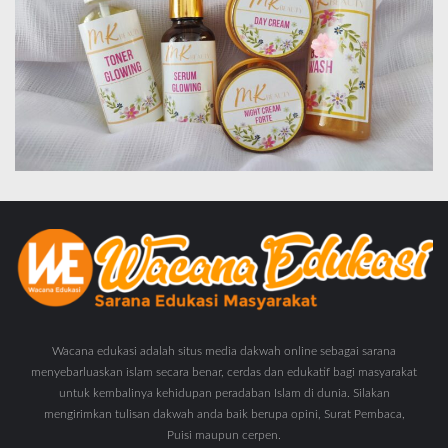
Wacana edukasi adalah situs media dakwah online sebagai sarana
menyebarluaskan islam secara benar, cerdas dan edukatif bagi masyarakat
untuk kembalinya kehidupan peradaban Islam di dunia. Silakan
mengirimkan tulisan dakwah anda baik berupa opini, Surat Pembaca,
Puisi maupun cerpen.