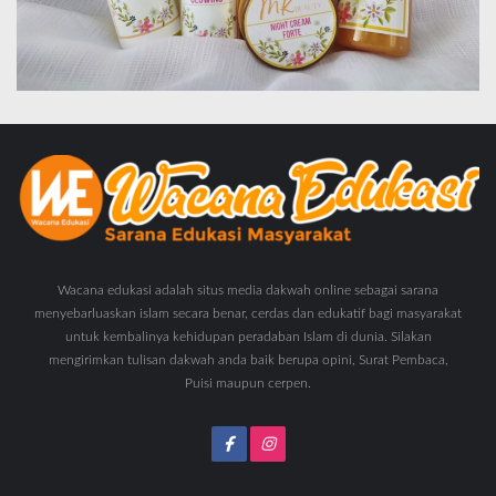
Wacana edukasi adalah situs media dakwah online sebagai sarana
menyebarluaskan islam secara benar, cerdas dan edukatif bagi masyarakat
untuk kembalinya kehidupan peradaban Islam di dunia. Silakan
mengirimkan tulisan dakwah anda baik berupa opini, Surat Pembaca,
Puisi maupun cerpen.