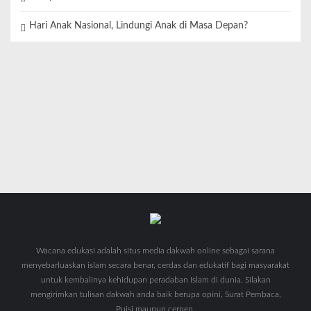
Hari Anak Nasional, Lindungi Anak di Masa Depan?
Wacana edukasi adalah situs media dakwah online sebagai sarana
menyebarluaskan islam secara benar, cerdas dan edukatif bagi masyarakat
untuk kembalinya kehidupan peradaban Islam di dunia. Silakan
mengirimkan tulisan dakwah anda baik berupa opini, Surat Pembaca,
Puisi maupun cerpen.