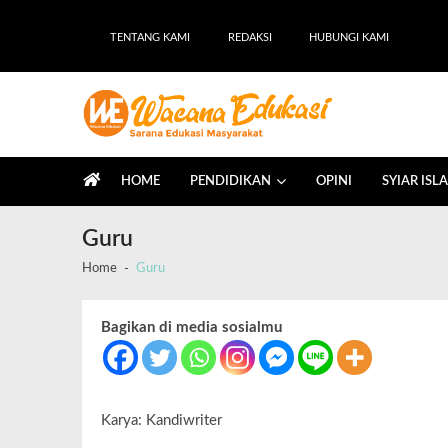
TENTANG KAMI
REDAKSI
HUBUNGI KAMI
Wacana Edukasi
Sarana Edukasi Masyarakat
HOME
PENDIDIKAN
OPINI
SYIAR ISL
Guru
Home
Guru
Bagikan di media sosialmu
Karya: Kandiwriter