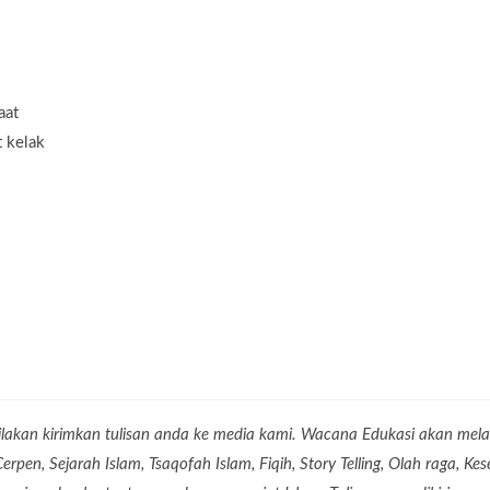
aat
t kelak
lakan kirimkan tulisan anda ke media kami. Wacana Edukasi akan mel
 Cerpen, Sejarah Islam, Tsaqofah Islam, Fiqih, Story Telling, Olah raga, 