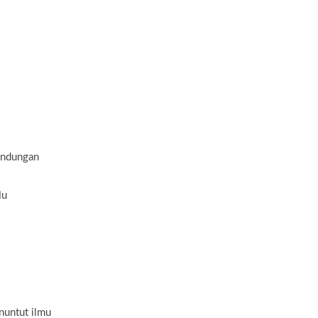
andungan
Mu
nuntut ilmu