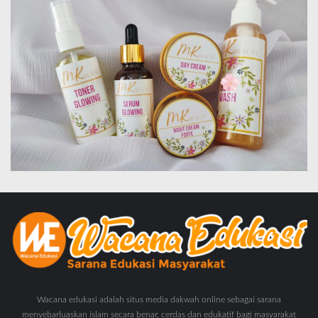
Wacana edukasi adalah situs media dakwah online sebagai sarana
menyebarluaskan islam secara benar, cerdas dan edukatif bagi masyarakat